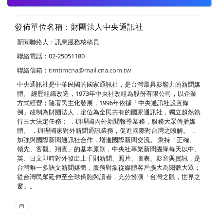
發佈單位名稱：財團法人中央通訊社
新聞聯絡人：訊息服務核稿員
聯絡電話：02-25051180
聯絡信箱：
timtimcna@mail.cna.com.tw
中央通訊社是中華民國的國家通訊社，是台灣最具影響力的新聞媒
體。 經歷組織改造，1973年中央社改組為股份有限公司，以企業
方式經營；隨著民主化發展，1996年依據「中央通訊社設置條
例」改制為財團法人，定位為全民共有的國家通訊社，獨立超然執
行三大法定任務： ．辦理國內外新聞報導業務，服務大眾傳播媒
體。 ．辦理國家對外新聞通訊業務，促進國際對台灣之瞭解。 ．
加強與國際新聞通訊社合作，增進國際新聞交流。 秉持「正確、
領先、客觀、翔實」的基本原則，中央社專業新聞團隊每天以中、
英、日文即時對外發出上千則新聞、照片、圖表、影音與資訊，是
台灣唯一多語文新聞媒體，服務對象從媒體客戶擴大為閱聽大眾；
從台灣民眾延伸至全球僑胞與讀者，充分扮演「台灣之眼，世界之
窗」。