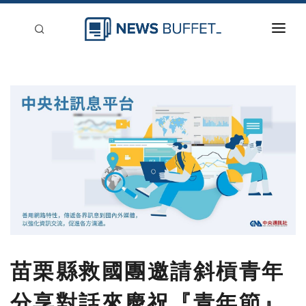
回到首頁
新聞稿分類
登入
刊登
苗栗縣救國團邀請斜槓青年
分享對話來慶祝『青年節』