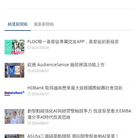
精選新聞稿
最新新聞稿
FLOC唯一基督徒專屬交友APP，基督徒的新福音
2021/03/29
鎧應 AudienceSense 臉部辨識功能上市
2026/08/07
HDBank 取得越南歷來最大規模國際銀團社會貸款
2026/08/07
創智動能強化AI與經營雙軸競爭力 投資長受臺大EMBA
邀分享AI時代投資思維
2026/08/07
ASUSx三麗鷗耍酷聯萌 潮玩開學祭搶抱AI筆電！