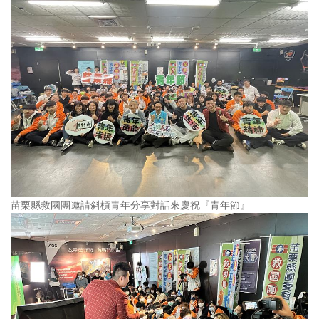
苗栗縣救國團邀請斜槓青年分享對話來慶祝『青年節』