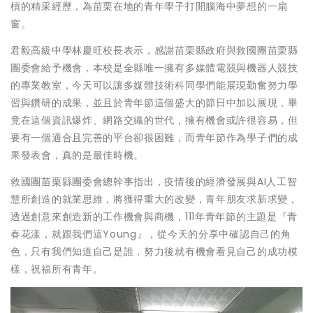
槓的精采經歷，為苗栗在地的青年學子打開腦海中夢想的一扇
窗。
君毅高級中學林慶旺校長表示，感謝苗栗縣政府與救國團苗栗縣
團委會給予機會，本校是全縣唯一擁有多媒體電競與機器人競技
的專業教室，今天可以讓多媒體技術科同學們能展現勤奮努力學
習與鑽研的成果，並且於青年節這個盛大的節日中加以展現，畢
竟在這個資訊爆炸、網路交織的世代，擁有機會或許很容易，但
要有一個適合且完善的平台卻很困難，而青年節作為學子們的成
果發表會，真的是最佳時機。
救國團苗栗縣團委會總幹事指出，疫情後的經濟發展與AI人工智
慧所創造的就業思維，將獲得重大的改變，青年朋友求新求變，
透過創意來創造新的工作機會與商機，111年青年節的主題是『青
春花漾，就跟我們這Young』，從今天的分享中確認自己的角
色，只有我們知道自己是誰，努力後就有機會看見自己的成功模
樣，祝福所有青年。