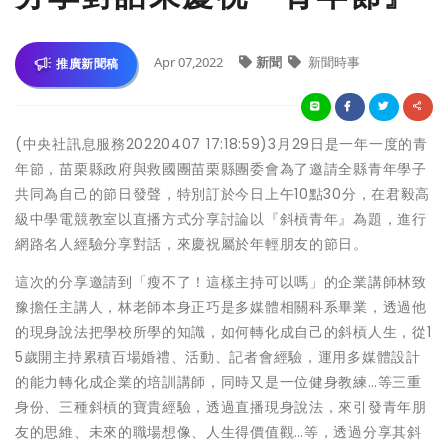
Apr 07,2022
新聞
新聞時事
推廣新聞稿
(中央社訊息服務20220407 17:18:59)3月29日是一年一度的青
年節，苗栗縣政府與救國團苗栗縣團委會為了邀請全縣青年學子
共同為自己的節日發聲，特別訂於今日上午10點30分，在君毅高
級中學電競教室以直播方式分享討論以『斜槓青年』為題，進行
網路名人經驗分享對話，來慶祝屬於年輕朋友的節日。
這次的分享邀請到「瘦不了！這樣主持可以嗎」的企業講師林致
豫擔任主講人，林老師本身正巧是多媒體相關科系畢業，透過他
的現身說法把學校所學的知識，如何轉化成自己的斜槓人生，從1
5歲開主持累積百場婚禮、活動、記者會經驗，運用多媒體設計
的能力轉化成企業的培訓講師，同時又是一位健身教練…等三重
身份、三種斜槓的寶貴經驗，透過直播現身說法，來引發青年朋
友的思維、未來的職場想像、人生得價值觀…等，透過分享其斜