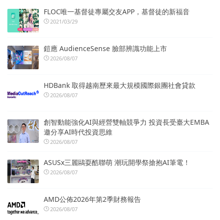
FLOC唯一基督徒專屬交友APP，基督徒的新福音
2021/03/29
鎧應 AudienceSense 臉部辨識功能上市
2026/08/07
HDBank 取得越南歷來最大規模國際銀團社會貸款
2026/08/07
創智動能強化AI與經營雙軸競爭力 投資長受臺大EMBA
邀分享AI時代投資思維
2026/08/07
ASUSx三麗鷗耍酷聯萌 潮玩開學祭搶抱AI筆電！
2026/08/07
AMD公佈2026年第2季財務報告
2026/08/07