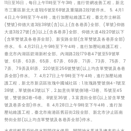
11日至16日，每日上午11時至下午3時，進行管網改善工程，新北
市三重區新北大道1段6號至68號及重陽路2段1號停水。 5. 4月1
4日上午9時至下午4時，進行加壓站維護工程，臺北市士林區
(雙號)仰德大道3段38號(含)以上(含各巷弄)全部、(單號)仰德
大道3段27號(含)以上(含各巷弄)全部、仰德大道4段20號以下
(含單雙號及各巷弄全部)、新安路全部(含單雙號及各巷弄全部)
停水。 6. 4月21日上午9時至下午4時，進行加壓站維護工程，
臺北市內湖區碧湖新村全部。內湖路2段179巷47號至59號單
號、61弄、63弄、65弄、67弄、69弄、71弄、73弄、75弄、7
7弄、79弄及81弄、220號至256號雙號(以上均含單雙號及各巷
弄全部)停水。 7. 4月27日上午9時至下午4時，進行加壓站維
護工程，新北市新店區玫瑰中國城社區：1.玫瑰路雙號側4-1號至
38號，單號側43號以下，2.如意街單號側1巷~13巷、15號至45
號，雙號側2巷~6巷、8號至36號，3.富貴街全部(以上皆含單雙
號及巷弄全部)停水。 8. 4月28日上午9時至下午4時，進行加
壓站維護工程，臺北市南港區舊莊街2段全部、新北市汐止區南
勢街全部(以上均含單雙號及各巷弄全部)停水。
水處提醒用戶於停水期間儲水備用，關閉抽水馬達及總表前止水