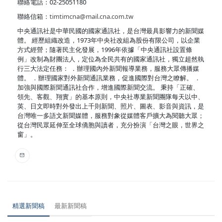
聯絡電話：02-25051180
聯絡信箱：
timtimcna@mail.cna.com.tw
中央通訊社是中華民國的國家通訊社，是台灣最具影響力的新聞媒
體。 經歷組織改造，1973年中央社改組為股份有限公司，以企業
方式經營；隨著民主化發展，1996年依據「中央通訊社設置條
例」改制為財團法人，定位為全民共有的國家通訊社，獨立超然執
行三大法定任務： ．辦理國內外新聞報導業務，服務大眾傳播媒
體。 ．辦理國家對外新聞通訊業務，促進國際對台灣之瞭解。 ．
加強與國際新聞通訊社合作，增進國際新聞交流。 秉持「正確、
領先、客觀、翔實」的基本原則，中央社專業新聞團隊每天以中、
英、日文即時對外發出上千則新聞、照片、圖表、影音與資訊，是
台灣唯一多語文新聞媒體，服務對象從媒體客戶擴大為閱聽大眾；
從台灣民眾延伸至全球僑胞與讀者，充分扮演「台灣之眼，世界之
窗」。
精選新聞稿
最新新聞稿