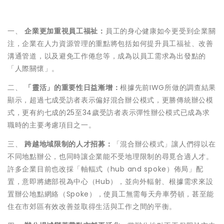
一、
企業更加重視員工福祉：
員工的身心健康如今更受到企業關
注，企業在人力資源管理的重點將包括如何提升員工福祉、改善
溝通管道，以及避免工作倦怠等，成為以員工需求為出發點的
「人際關懷」。
二、
「靈活」的重要性日益漸增：
根據先前IWG所做的調查結果
顯示，超過七成受訪者表示偏好混合辦公模式，更勝傳統辦公模
式，更有約七成的25至34歲受訪者表示彈性辦公模式已成為求
職時的主要考慮項目之一。
三、
跨越地域限制的人才招募：
「混合辦公模式」讓人們得以在
不同地點辦公，也同時讓企業能不受地理限制的尋覓合適人才。
許多企業目前也改採「軸輻式（hub and spoke）佈局」配
置，意即將總部視為中心（Hub），並向外輻射、根據需求來設
置辦公地點網絡（Spoke），使員工無需每天舟車勞頓，甚至能
住在市郊區有效改善並取得生活與工作之間的平衡。