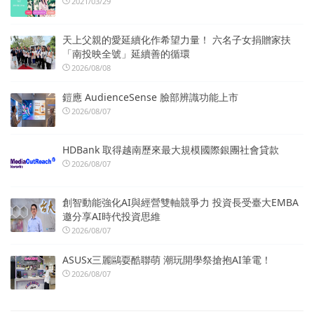
2021/03/29
天上父親的愛延續化作希望力量！ 六名子女捐贈家扶
「南投映全號」延續善的循環
2026/08/08
鎧應 AudienceSense 臉部辨識功能上市
2026/08/07
HDBank 取得越南歷來最大規模國際銀團社會貸款
2026/08/07
創智動能強化AI與經營雙軸競爭力 投資長受臺大EMBA
邀分享AI時代投資思維
2026/08/07
ASUSx三麗鷗耍酷聯萌 潮玩開學祭搶抱AI筆電！
2026/08/07