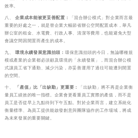
效率。
八、
企業成本能被更妥善配置：
「混合辦公模式」對企業而言最
重要的好處之一，就是替企業大幅節省辦公空間配置成本，舉凡
辦公室的租金、水電費、行政人事、清潔等費用，也能避免大型
會議空間因閒置而產生的成本。
九、
環境永續發展意識抬頭：
環保意識抬頭的今日，無論哪種規
模或產業的企業都必須顧及環境的「永續發展」，而混合辦公模
式讓員工省下通勤、減少污染，亦妥善運用了過往可能遭到閒置
的空間。
十、
「產值」比「出缺勤」更重要：
「出缺勤」將不再是企業衡
量員工績效的唯一指標。企業會更看重員工實際的產值，而不是
員工是否從早上九點待到下午五點。對於企業而言，建立系統化
衡量標準、為員工提供能啟發創意與團隊協作的工作場域，將成
為未來發展的重要關鍵。