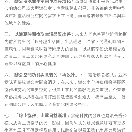
四、
辦公場域變革帶動市郊再活化：
當辦公地點不再侷限於市中
心的總公司或大型辦公室，也意味著市郊區、非首都的大型中型
城市對靈活辦公空間的需求正在上揚，而這也將帶動市郊區與其
他城市的活絡。
五、
以通勤時間換取生活品質改善：
未來人們也將更貼近雷格斯
先前所提出的「15分鐘生活圈」生活理念，節省下的通勤時間不
僅環保，同時也意味著時間壓力的減輕，以及將部份決定權交還
給員工。員工因此有更充足的睡眠，或更多與家人相處的時光，
這些都有益員工的身心健康。
六、
辦公空間功能與意義的「再設計」：
「靈活辦公模式」並不
意味著傳統辦公空間會消失，在未來，辦公室仍將繼續扮演團隊
協作和交流的重要空間，但員工在此的體驗將更受重視。企業未
來必須將心思擺在如何打造能激發團隊創造力、提高生產力、促
進團隊合作，又能體現企業文化的辦公空間。
七、
「線上協作」比重日益漸增：
雲端科技的發展也是混合辦公
模式成為主流趨勢的另一關鍵，因為科技的發展也意味著有更多
生產力工具可供選擇及使用，協助企業與員工強化生產力與溝通