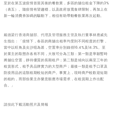
至於在第五波疫情首當其衝的餐飲業，多區的舖位租金下降約3%
（表五）。隨疫情有望趨穩，以及政府放寬食肆限制，再加上在
新一輪消費券加碼的驅動下，相信有助帶動餐飲業再次起動。
戴德梁行香港商舖部、代理及管理服務主管及執行董事林應威先
生
指出：「疫情下，各區的商舖出租率均受到不同程度的打擊，
當中以旺角及尖沙咀為甚，空置率分別錄得16.4%及14.3%。至
於業主的取態亦各有不同，大致可分為三類：第一類是寧願暫時
將舖位空置，靜待優質的長期租戶；第二類是傾向以兩至三年的
租賃形式，租予具品牌實力的大型商戶；最後一類是租予口罩及
防疫用品的這類租期較短的商戶。事實上，現時商戶較歡迎短期
的租約，而部份業主亦樂意順應市場需求，在租賃期上作出配
合。」
請
按此
下載活動照片及簡報