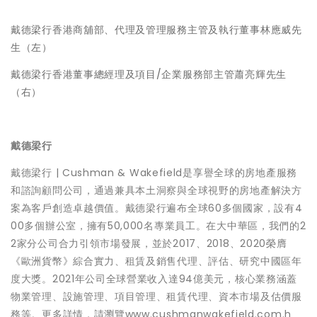
戴德梁行香港商舖部、代理及管理服務主管及執行董事林應威先
生（左）
戴德梁行香港董事總經理及項目/企業服務部主管蕭亮輝先生
（右）
戴德梁行
戴德梁行 | Cushman & Wakefield是享譽全球的房地產服務
和諮詢顧問公司，通過兼具本土洞察與全球視野的房地產解決方
案為客戶創造卓越價值。戴德梁行遍布全球60多個國家，設有4
00多個辦公室，擁有50,000名專業員工。在大中華區，我們的2
2家分公司合力引領市場發展，並於2017、2018、2020榮膺
《歐洲貨幣》綜合實力、租賃及銷售代理、評估、研究中國區年
度大獎。2021年公司全球營業收入達94億美元，核心業務涵蓋
物業管理、設施管理、項目管理、租賃代理、資本市場及估價服
務等。更多詳情，請瀏覽www.cushmanwakefield.com.h