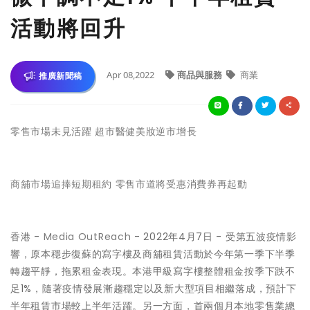
活動將回升
Apr 08,2022
商品與服務
商業
推廣新聞稿
零售市場未見活躍 超市醫健美妝逆市增長
商舖市場追捧短期租約 零售市道將受惠消費券再起動
香港 -
Media OutReach
- 2022年4月7日 -
受第五波疫情影
響，原本穩步復蘇的寫字樓及商舖租賃活動於今年第一季下半季
轉趨平靜，拖累租金表現。本港甲級寫字樓整體租金按季下跌不
足1%，隨著疫情發展漸趨穩定以及新大型項目相繼落成，預計下
半年租賃市場較上半年活躍。另一方面，首兩個月本地零售業總