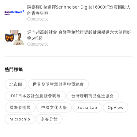
陳嘉樺Ella選擇Sennheiser Digital 6000打造震撼動人
的青春狂歡
2026/08/06
迎向超高齡社會 台隆手創館推樂齡健康禮選六大健康好
物5折起
2026/08/06
熱門標籤
北市圖
世界發明智慧財產聯盟總會
JDIE日本設計創意暨發明展
台灣發明商品促進協會
國際發明展
中國文化大學
SocialLab
OpView
Microchip
永春分館