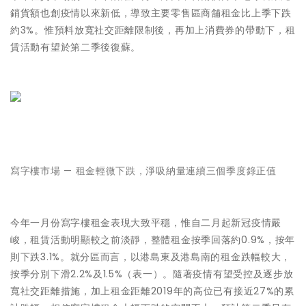
銷貨額也創疫情以來新低，導致主要零售區商舗租金比上季下跌
約3%。惟預料放寬社交距離限制後，再加上消費券的帶動下，租
賃活動有望於第二季後復蘇。
寫字樓市場 — 租金輕微下跌，淨吸納量連續三個季度錄正值
今年一月份寫字樓租金表現大致平穩，惟自二月起新冠疫情嚴
峻，租賃活動明顯較之前淡靜，整體租金按季回落約0.9%，按年
則下跌3.1%。就分區而言，以港島東及港島南的租金跌幅較大，
按季分別下滑2.2%及1.5%（表一）。隨著疫情有望受控及逐步放
寬社交距離措施，加上租金距離2019年的高位已有接近27%的累