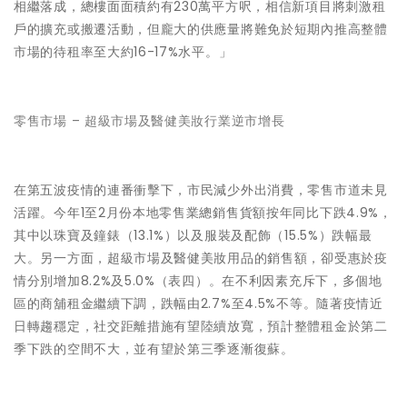
相繼落成，總樓面面積約有230萬平方呎，相信新項目將刺激租
戶的擴充或搬遷活動，但龐大的供應量將難免於短期內推高整體
市場的待租率至大約16-17%水平。」
零售市場 – 超級市場及醫健美妝行業逆市增長
在第五波疫情的連番衝擊下，市民減少外出消費，零售市道未見
活躍。今年1至2月份本地零售業總銷售貨額按年同比下跌4.9%，
其中以珠寶及鐘錶（13.1%）以及服裝及配飾（15.5%）跌幅最
大。另一方面，超級市場及醫健美妝用品的銷售額，卻受惠於疫
情分別增加8.2%及5.0%（表四）。在不利因素充斥下，多個地
區的商舖租金繼續下調，跌幅由2.7%至4.5%不等。隨著疫情近
日轉趨穩定，社交距離措施有望陸續放寬，預計整體租金於第二
季下跌的空間不大，並有望於第三季逐漸復蘇。