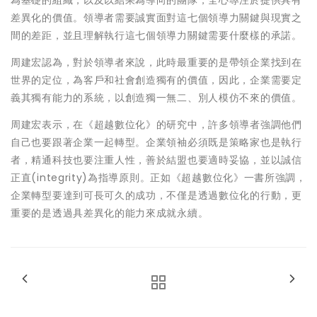
為基礎的組織，以及以結果為導向的團隊，全心專注於提供具有
差異化的價值。領導者需要誠實面對這七個領導力關鍵與現實之
間的差距，並且理解執行這七個領導力關鍵需要什麼樣的承諾。
周建宏認為，對於領導者來說，此時最重要的是帶領企業找到在
世界的定位，為客戶和社會創造獨有的價值，因此，企業需要定
義其獨有能力的系統，以創造獨一無二、別人模仿不來的價值。
周建宏表示，在《超越數位化》的研究中，許多領導者強調他們
自己也要跟著企業一起轉型。企業領袖必須既是策略家也是執行
者，精通科技也要注重人性，善於結盟也要適時妥協，並以誠信
正直(integrity)為指導原則。正如《超越數位化》一書所強調，
企業轉型要達到可長可久的成功，不僅是透過數位化的行動，更
重要的是透過具差異化的能力來成就永續。