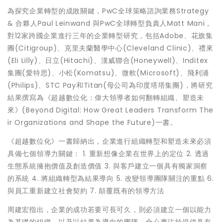
為探究企業轉型的成敗關鍵，PwC全球策略諮詢業務Strategy
& 合夥人Paul Leinwand 與PwC全球轉型負責人Matt Mani，
對12家跨國企業進行三年的企業轉型研究，包括Adobe、花旗集
團(Citigroup)、克里夫蘭醫學中心(Cleveland Clinic)、禮來
(Eli Lilly)、日立(Hitachi)、漢威聯合(Honeywell)、Inditex
集團(愛特思)、小松(Komatsu)、微軟(Microsoft)、飛利浦
(Philips)、STC Pay和Titan(母公司為印度塔塔集團)，將研究
結果撰寫為《超越數位化：偉大領導者如何翻轉組織、塑造未
來》(Beyond Digital: How Great Leaders Transform The
ir Organizations and Shape the Future)一書。
《超越數位化》一書歸納出，企業進行組織轉型和塑造未來必須
具備七個領導力關鍵： 1. 重新想像企業在世界上的定位 2. 透過
生態系統擁抱價值及創造價值 3. 與客戶建立一個具有獨家洞察
的系統 4. 將組織轉型為結果導向 5. 改變領導團隊關注的重點 6.
與員工重新建立社會契約 7. 顛覆既有的領導方法
周建宏指出，企業的成功若要可長可久，則必須建立一個以能力