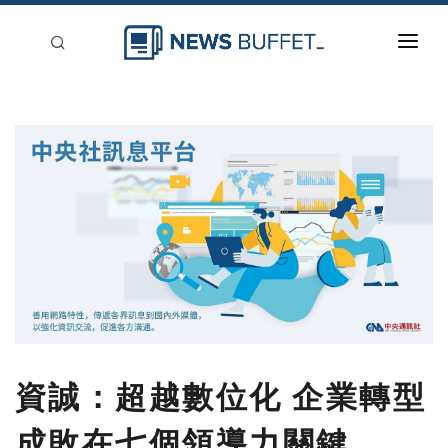
回到首頁
新聞稿分類
登入
刊登
資誠：超越數位化 企業轉型
成敗在七個領導力關鍵