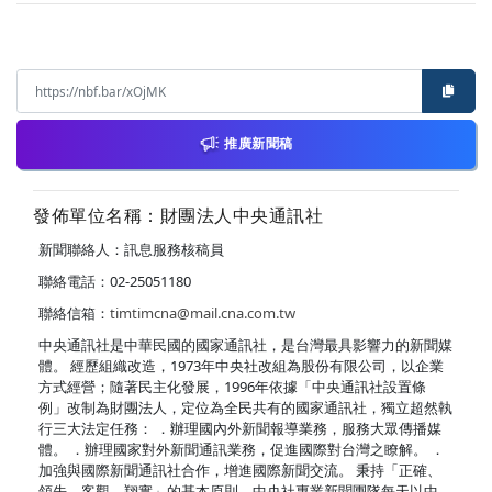
推廣新聞稿
發佈單位名稱：財團法人中央通訊社
新聞聯絡人：訊息服務核稿員
聯絡電話：02-25051180
聯絡信箱：
timtimcna@mail.cna.com.tw
中央通訊社是中華民國的國家通訊社，是台灣最具影響力的新聞媒
體。 經歷組織改造，1973年中央社改組為股份有限公司，以企業
方式經營；隨著民主化發展，1996年依據「中央通訊社設置條
例」改制為財團法人，定位為全民共有的國家通訊社，獨立超然執
行三大法定任務： ．辦理國內外新聞報導業務，服務大眾傳播媒
體。 ．辦理國家對外新聞通訊業務，促進國際對台灣之瞭解。 ．
加強與國際新聞通訊社合作，增進國際新聞交流。 秉持「正確、
領先、客觀、翔實」的基本原則，中央社專業新聞團隊每天以中、