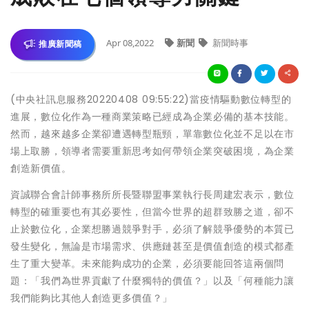
Apr 08,2022
新聞
新聞時事
推廣新聞稿
(中央社訊息服務20220408 09:55:22)當疫情驅動數位轉型的
進展，數位化作為一種商業策略已經成為企業必備的基本技能。
然而，越來越多企業卻遭遇轉型瓶頸，單靠數位化並不足以在市
場上取勝，領導者需要重新思考如何帶領企業突破困境，為企業
創造新價值。
資誠聯合會計師事務所所長暨聯盟事業執行長周建宏表示，數位
轉型的確重要也有其必要性，但當今世界的超群致勝之道，卻不
止於數位化，企業想勝過競爭對手，必須了解競爭優勢的本質已
發生變化，無論是市場需求、供應鏈甚至是價值創造的模式都產
生了重大變革。未來能夠成功的企業，必須要能回答這兩個問
題：「我們為世界貢獻了什麼獨特的價值？」以及「何種能力讓
我們能夠比其他人創造更多價值？」