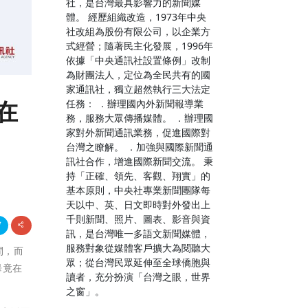
社，是台灣最具影響力的新聞媒
體。 經歷組織改造，1973年中央
社改組為股份有限公司，以企業方
式經營；隨著民主化發展，1996年
依據「中央通訊社設置條例」改制
為財團法人，定位為全民共有的國
家通訊社，獨立超然執行三大法定
在
任務： ．辦理國內外新聞報導業
務，服務大眾傳播媒體。 ．辦理國
家對外新聞通訊業務，促進國際對
台灣之瞭解。 ．加強與國際新聞通
訊社合作，增進國際新聞交流。 秉
持「正確、領先、客觀、翔實」的
基本原則，中央社專業新聞團隊每
天以中、英、日文即時對外發出上
千則新聞、照片、圖表、影音與資
訊，是台灣唯一多語文新聞媒體，
服務對象從媒體客戶擴大為閱聽大
間，而
眾；從台灣民眾延伸至全球僑胞與
畢竟在
讀者，充分扮演「台灣之眼，世界
之窗」。