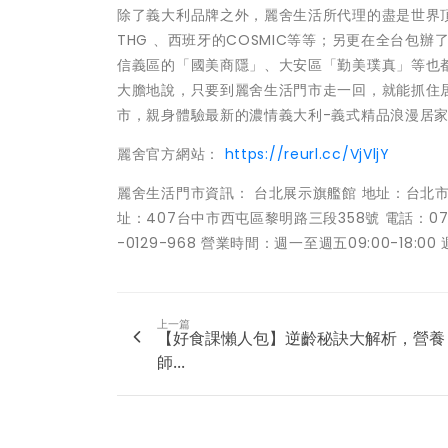
除了義大利品牌之外，麗舍生活所代理的盡是世界頂級精
THG 、西班牙的COSMIC等等；另更在全台
信義區的「國美商隱」、大安區「勤美璞真」等也
大膽地說，只要到麗舍生活門市走一回，就能抓住
市，親身體驗最新的濃情義大利-義式精品浪漫居
麗舍官方網站：
https://reurl.cc/VjVljY
麗舍生活門市資訊： 台北展示旗艦館 地址：台北市松山區
址：407台中市西屯區黎明路三段358號 電話：070
-0129-968 營業時間：週一至週五09:00-18:
上一篇
【好食課懶人包】逆齡秘訣大解析，營養
師...