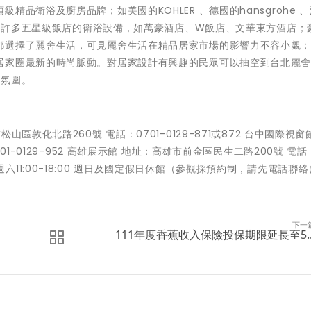
品衛浴及廚房品牌；如美國的KOHLER 、德國的hansgrohe 
包辦了許多五星級飯店的衛浴設備，如萬豪酒店、W飯店、文華東方酒店；
都選擇了麗舍生活，可見麗舍生活在精品居家市場的影響力不容小覷
居家圈最新的時尚脈動。對居家設計有興趣的民眾可以抽空到台北麗
家氛圍。
敦化北路260號 電話：0701-0129-871或872 台中國際視窗
1-0129-952 高雄展示館 地址：高雄市前金區民生二路200號 電話：
00 週六11:00-18:00 週日及國定假日休館（參觀採預約制，請先電話聯絡
下一
111年度香蕉收入保險投保期限延長至5..