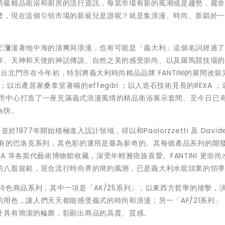
頂級精品衛浴和廚房的流行資訊，每當市場有新的風潮或是趨勢，麗
麼，現在這個引領市場的新寵兒是誰呢？就是集浪漫、時尚、新穎於
它瀰漫著地中海的清爽與浪漫，也有可能是「義大利」這個名詞經過
庫、天神和天使的神話傳說、自然之美的感受崇尚、以及羅馬競技場
北門市在今年初，特別將義大利時尚精品品牌 FANTINI的展間改裝
；以出產居家桑拿室著稱的effegibi ；以人造石技術見長的REXA 
台北市中心打造了一座充滿義式浪漫風情的精品衛浴展示套間。至今日已
為快。
創立，並於1977年開始積極進入設計領域，得以和Paolorzzetti 及 Davide
所未有的巴洛克系列，其色彩的運用是最為新奇的。其每個產品系列的開
 等各當代藝術博物館收藏，深受年輕雅痞族喜愛。FANTINI 更崇尚
的八股規範，迎合流行時尚界的簡約風潮，已是義大利水龍頭業的領
2個特色商品系列，其中一項是「AK/25系列」，以東西方哲學的撞擊，
用色，讓人們天天都能感受義式的時尚和浪漫；另一「AF/21系列」
計具有簡潔的輪廓，彰顯出商品的高貴、質感。