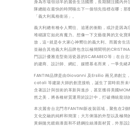
身為市場領頭羊的麗舍生活國際，長期關注國內外
隊總能在最快的時間嗅出下一個領先指標在哪；那
「義大利風格衛浴」。
義大利總有種令人嚮往、追逐的衝動，或許是因為
堆砌讓它如此有魔力。想像一下文藝復興的文化寶
放，這-就是令大家心神嚮往的義大利。而麗舍生活台
並融合其他義大利品牌包含以極簡聞明的CRISTINA
門設計優雅造型衛浴瓷器的SCARABEO等；在
的建商、設計師、網紅、媒體慕名而來，一爭先睹
FANTINI品牌是由Giovanni 及Ersilio 兩兄弟
catali 等建築大師的創意接軌，誕生了當時前
含著設計與技術的革新與進步，甚至獲得美國MOMA
然之美，將各種材質運用於設計中，打破傳統龍頭
本次麗舍台北門市FANTINI新改裝區域，聚焦在
文化交融的純粹和簡潔；大方俐落的外型以及極簡的
黃銅拋光鍍鉻漆面和不銹鋼拉絲漆面材質，外形設