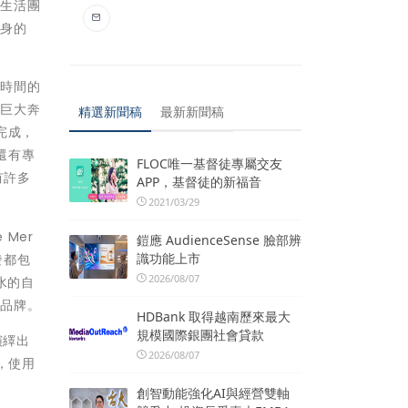
舍生活團
一身的
了時間的
的巨大奔
精選新聞稿
最新新聞稿
完成，
；還有專
FLOC唯一基督徒專屬交友
有許多
APP，基督徒的新福音
2021/03/29
 Mer
鎧應 AudienceSense 臉部辨
識功能上市
發都包
2026/08/07
水的自
導品牌。
HDBank 取得越南歷來最大
規模國際銀團社會貸款
演繹出
2026/08/07
，使用
創智動能強化AI與經營雙軸