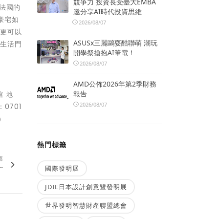
競爭力 投資長受臺大EMBA
、法國的
邀分享AI時代投資思維
豪宅如
2026/08/07
；更可以
ASUSx三麗鷗耍酷聯萌 潮玩
舍生活門
開學祭搶抱AI筆電！
2026/08/07
AMD公佈2026年第2季財務
報告
館 地
2026/08/07
0701
）
熱門標籤
篇
.
國際發明展
JDIE日本設計創意暨發明展
世界發明智慧財產聯盟總會