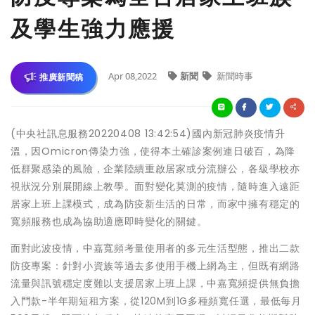
及學生強力應援
Apr 08,2022
新聞
新聞時事
推廣新聞稿
(中央社訊息服務20220408 13:42:54)國內新冠肺炎疫情升
溫，因Omicron傳染力強，使得本土確診案例連日破百，為降
低群聚感染的風險，企業陸續重啟居家或分流辦公，各級學校亦
視狀況分別展開線上教學。面對變化莫測的疫情，隨時進入遠距
居家上班上課模式，成為防疫新生活的日常，而家中擁有穩定的
寬頻服務也成為協助適應即時變化的關鍵。
面對此波疫情，中嘉寬頻考量使用者的多元生活型態，推出二款
防疫專案：針對小資族等過去多使用手機上網為主，但既有網路
流量與訊號穩定度難以支援居家上班上課，中嘉寬頻提供無負擔
入門款-半年期短租方案，從120M到1G多種頻寬任選，最低每月