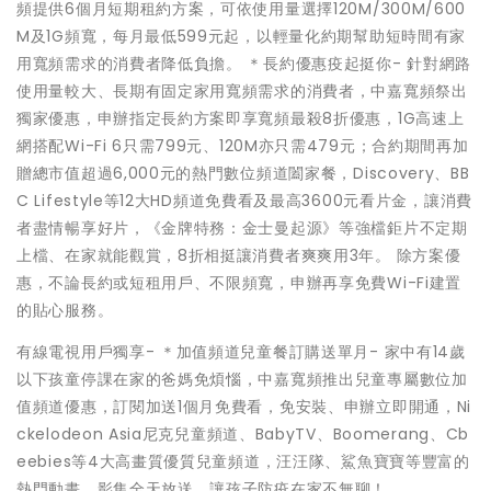
頻提供6個月短期租約方案，可依使用量選擇120M/300M/600
M及1G頻寬，每月最低599元起，以輕量化約期幫助短時間有家
用寬頻需求的消費者降低負擔。 ＊長約優惠疫起挺你- 針對網路
使用量較大、長期有固定家用寬頻需求的消費者，中嘉寬頻祭出
獨家優惠，申辦指定長約方案即享寬頻最殺8折優惠，1G高速上
網搭配Wi-Fi 6只需799元、120M亦只需479元；合約期間再加
贈總市值超過6,000元的熱門數位頻道闔家餐，Discovery、BB
C Lifestyle等12大HD頻道免費看及最高3600元看片金，讓消費
者盡情暢享好片，《金牌特務：金士曼起源》等強檔鉅片不定期
上檔、在家就能觀賞，8折相挺讓消費者爽爽用3年。 除方案優
惠，不論長約或短租用戶、不限頻寬，申辦再享免費Wi-Fi建置
的貼心服務。
有線電視用戶獨享- ＊加值頻道兒童餐訂購送單月- 家中有14歲
以下孩童停課在家的爸媽免煩惱，中嘉寬頻推出兒童專屬數位加
值頻道優惠，訂閱加送1個月免費看，免安裝、申辦立即開通，Ni
ckelodeon Asia尼克兒童頻道、BabyTV、Boomerang、Cb
eebies等4大高畫質優質兒童頻道，汪汪隊、鯊魚寶寶等豐富的
熱門動畫、影集全天放送，讓孩子防疫在家不無聊！