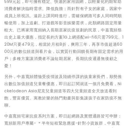
599元起，即可擁有穩定、快速的家用固網，以輕量化約期幫助
消費者解決臨時需求、降低負擔；而針對有子女的家庭，因家中
成員上班視訊、遠距上課同時進行，需確保網路可多人同時間順
暢使用，加上追劇、打遊戲等影音娛樂需求，此類網路固定用量
較大、已將家用寬頻納入長期居家抗疫規劃的民眾，中嘉寬頻祭
出史上最大優惠，指定長約方案1G上網搭配wi-fi6只需799元、1
20M只要479元，相當於月租8折，爽用三年，再享市值超過60
00元的數位頻道與看片金，以實質行動回饋長期有固定需求的用
戶；多種方案讓消費者不論短期居家、長期抗疫通通無後顧之
憂！
另外，中嘉寬頻體恤受疫情波及陸續停課的孩童家長們，順勢推
出數位加值頻道兒童餐優惠，即日起訂閱就送一個月免費看，Ni
ckelodeon Asia尼克兒童頻道等四大兒童頻道全天放送看到
飽，豐富優質、寓教於樂的熱門動畫與影集讓孩子在家防疫不無
聊。
中嘉寬頻宅家抗疫系列方案，即日起網路及實體通路皆可申辦：
寬頻新用戶專屬- ＊半年短租緊急應援-針對小資族群，中嘉寬