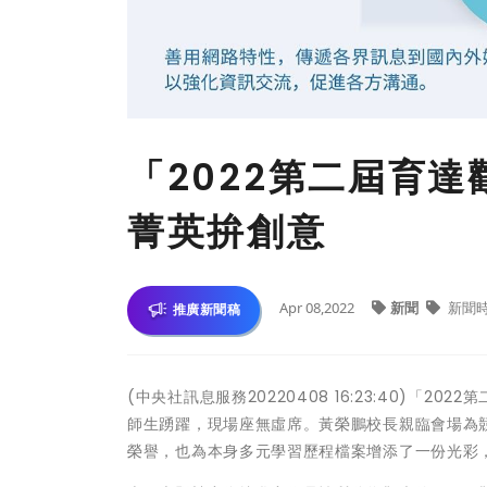
「2022第二屆育
菁英拚創意
Apr 08,2022
新聞
新聞
推廣新聞稿
(中央社訊息服務20220408 16:23:40)
師生踴躍，現場座無虛席。黃榮鵬校長親臨會場為
榮譽，也為本身多元學習歷程檔案增添了一份光彩