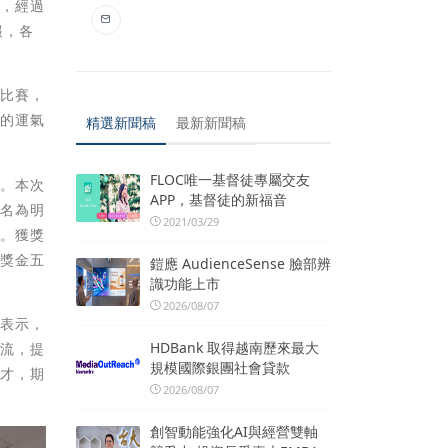
賽，經過
報，各
是比賽，
」的運氣
精選新聞稿
最新新聞稿
FLOC唯一基督徒專屬交友
者。本次
APP，基督徒的新福音
一名為明
2021/03/29
等。獲獎
作獎金五
鎧應 AudienceSense 臉部辨
識功能上市
2026/08/07
同表示，
HDBank 取得越南歷來最大
交流，提
規模國際銀團社會貸款
人才，期
2026/08/07
創智動能強化AI與經營雙軸