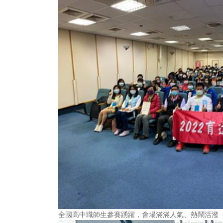
全國高中職師生參賽踴躍，會場滿滿人氣、熱鬧活潑