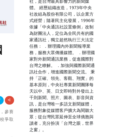
社，是台灣最具影響力的新聞媒
體。 經歷組織改造，1973年中央
社改組為股份有限公司，以企業方
式經營；隨著民主化發展，1996年
依據「中央通訊社設置條例」改制
為財團法人，定位為全民共有的國
家通訊社，獨立超然執行三大法定
國
任務： ．辦理國內外新聞報導業
務，服務大眾傳播媒體。 ．辦理國
家對外新聞通訊業務，促進國際對
台灣之瞭解。 ．加強與國際新聞通
訊社合作，增進國際新聞交流。 秉
持「正確、領先、客觀、翔實」的
基本原則，中央社專業新聞團隊每
天以中、英、日文即時對外發出上
千則新聞、照片、圖表、影音與資
訊，是台灣唯一多語文新聞媒體，
服務對象從媒體客戶擴大為閱聽大
辦，參賽
眾；從台灣民眾延伸至全球僑胞與
學校爭取
讀者，充分扮演「台灣之眼，世界
之窗」。