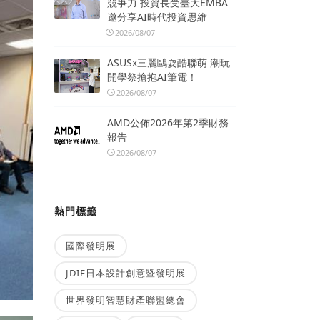
競爭力 投資長受臺大EMBA
邀分享AI時代投資思維
2026/08/07
ASUSx三麗鷗耍酷聯萌 潮玩
開學祭搶抱AI筆電！
2026/08/07
AMD公佈2026年第2季財務
報告
2026/08/07
熱門標籤
國際發明展
JDIE日本設計創意暨發明展
世界發明智慧財產聯盟總會