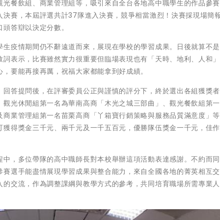
觀光餐飲組、商業管理組等，吸引來自全台各地高中職學生的作品參
入決賽，本屆評選共計37隊進入決賽，競爭相當激烈！決賽採現場簡
口頭答辯以決定分數。
學生疫情期間仍不辭遠道而來，展現在學校的學習成果。日後就算不
致詞表示，比賽雖然實力很重要但臨場表現也有「天時、地利、人和
心，要能再接再厲，祝福大家都能拿到好成績。
、回答提問後，在評審委員公正與謹慎的評分下，終於選出各組獲獎
，觀光休閒組第一名為華南高商「木光之城三部曲」、觀光餐飲組第
及商業管理組第一名苗栗高商「丫箱寶行銷策略與服務品質滿意度」
可獲得獎金三千元、兩千元及一千五百元，優勝隊伍獎金一千元，佳
程中，多位帶隊的高中職師長對本校舉辦這項活動表達感謝。不約而
參賽選手能盡情展現學習成果與整合能力，來自全國各地的菁英相互
入的交流，作為調整課綱與教學方式的參考，共同培育職場所需專業