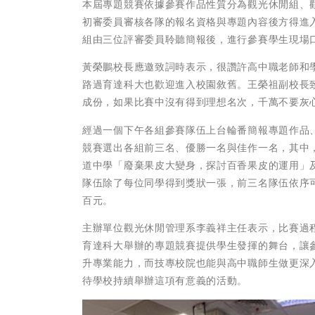
本屆專題競賽依據參賽作品性質分為觀光休閒組、
初審委員審核各隊的報名資格與專題內容後方得進
組由三位評審委員聆聽簡報後，進行參賽學生現場
黃榮鵬校長應邀致詞時表示，很讚許高中職老師和
路過育達科大也歡迎進入校園敘舊。王榮祖副校長
成份，如果比賽中沒有得到理想名次，千萬不要灰
經過一個下午各組參賽隊伍上台輪番簡報專題作品
競賽選出各組前三名、優勝一名與佳作一名，其中
道中學「廢棄果皮大變身，探討百香果皮的運用」
隊伍除了每位同學得到獎狀一張，前三名隊伍依序
百元。
主辦單位觀光休閒管理系李義祥主任表示，比賽過
育達科大舉辦的專題競賽提供學生發揮的舞台，讓
升專業能力，而技專校院也能與高中職師生做更深
待學校持續舉辦這項有意義的活動。