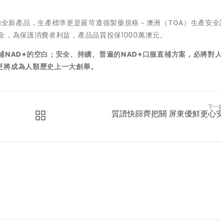
和專利性的全新產品，生產標準更是嚴苛遵循製藥規格－澳洲（TGA）生產安
全，為保護消費者利益，產品品質投保1000萬澳元。
補
NAD+
的空白；安全、持續、普遍的
NAD+
口服直補方案，必將對
更將成為人類歷史上一大創舉
。
下一
質譜快篩齊把關 屏東優鮮更心