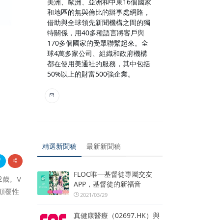
美洲、歐洲、亞洲和中東16個國家
和地區的無與倫比的辦事處網路，
借助與全球領先新聞機構之間的獨
特關係，用40多種語言將客戶與
170多個國家的受眾聯繫起來。全
球4萬多家公司、組織和政府機構
都在使用美通社的服務，其中包括
50%以上的財富500強企業。
精選新聞稿
最新新聞稿
FLOC唯一基督徒專屬交友
2歲。V
APP，基督徒的新福音
顛覆性
2021/03/29
真健康醫療（02697.HK）與