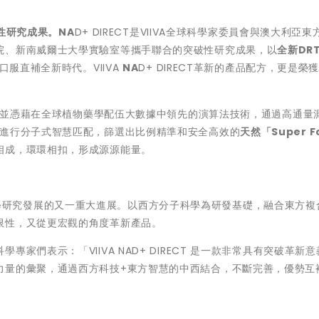
性研究成果。
NA
D+ DIRECT是VIIVA全球科學家委員會與澳大利亞東
院、新南威爾士大學實驗室等攜手聯合的突破性研究成果，以
全新
DR
口服直補全新時代。VIIVA
NA
D+ DIRECT革新的產品配方，更是榮
術，並憑藉在全球植物藥學配伍大數據中領先的演算法技術，通過高通量
術對天然植物進行分子式智慧匹配，篩選出比例精準和安全高效的
天然
「
Super F
相成，環環相扣，形成源源能量
。
是對生命科學研究發展的又一重大進展。以西方分子科學為研發基礎，融合東方複
限性，又從更宏觀的角度革新產品。
科學專家們表示：
「
VIIVA NAD+ DIRECT 是一款非常具有突破革新
力量的彙聚，通過西方科技+東方智慧的中西結合，不斷完善，優勢互