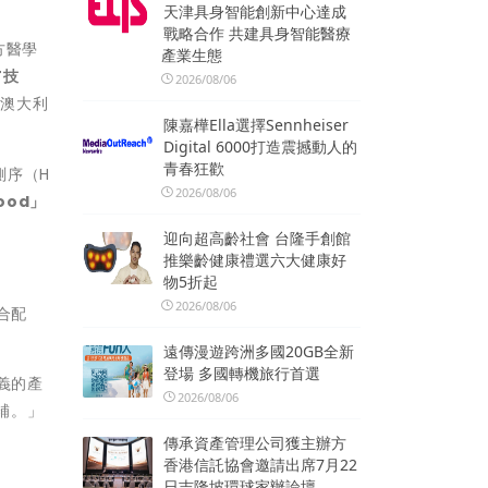
天津具身智能創新中心達成
戰略合作 共建具身智能醫療
方醫學
產業生態
T
技
2026/08/06
獲澳大利
陳嘉樺Ella選擇Sennheiser
Digital 6000打造震撼動人的
青春狂歡
測序（H
2026/08/06
ood
」
迎向超高齡社會 台隆手創館
推樂齡健康禮選六大健康好
物5折起
2026/08/06
合配
遠傳漫遊跨洲多國20GB全新
登場 多國轉機旅行首選
意義的產
2026/08/06
補
。」
傳承資產管理公司獲主辦方
香港信託協會邀請出席7月22
日吉隆坡環球家辦論壇