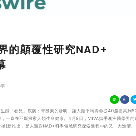
學界的顛覆性研究NAD+
幕
時事
醫生能
「
看見
」
疾病；青黴素的發明，讓人類平均壽命從40歲提高到6
康，一直在不斷探索人類生命健康。4月9日，VIIVA攜手澳洲醫學界的
IRECT的創新推出，是人類對NAD+科學領域研究探索進程中的又一大進階。