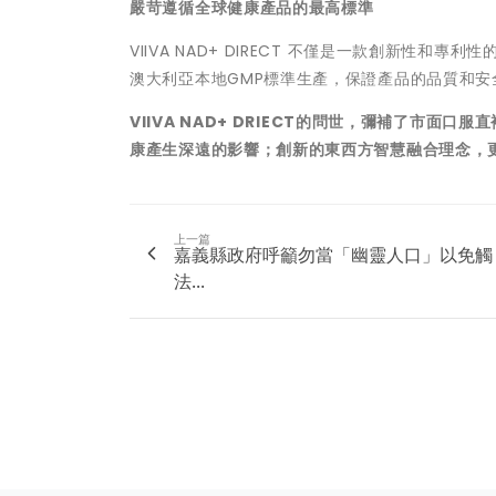
嚴苛遵循全球健康產品的最高標準
VIIVA NAD+ DIRECT 不僅是一款創新性
澳大利亞本地GMP標準生產，保證產品的品質和安
VIIVA NAD
+ DRIECT
的問世，彌補了市面口服直
康產生深遠的影響；創新的東西方智慧融合理念，
上一篇
嘉義縣政府呼籲勿當「幽靈人口」以免觸
法...