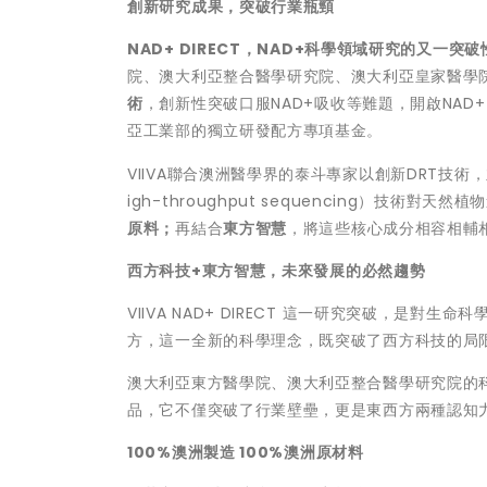
創新研究成果，突破行業瓶頸
NAD+ DIRECT
，
NAD+
科學領域研究的又一突破
院、澳大利亞整合醫學研究院、澳大利亞皇家醫學
術
，創新性突破口服NAD+吸收等難題，開啟NAD+
亞工業部的獨立研發配方專項基金。
VIIVA聯合澳洲醫學界的泰斗專家以創新DRT技
igh-throughput sequencing）技
原料；
再結合
東方智慧
，將這些核心成分相容相輔
西方科技
+
東方智慧，未來發展的必然趨勢
VIIVA NAD+ DIRECT 這一研究突破，
方，這一全新的科學理念，既突破了西方科技的局
澳大利亞東方醫學院、澳大利亞整合醫學研究院的
品，它不僅突破了行業壁壘，更是東西方兩種認知
100%
澳洲製造
100%
澳洲原材料