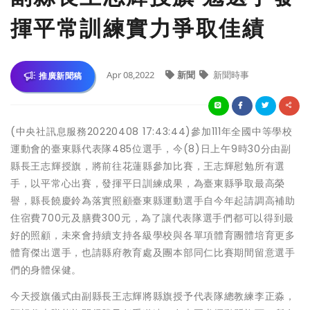
揮平常訓練實力爭取佳績
Apr 08,2022
新聞
新聞時事
推廣新聞稿
(中央社訊息服務20220408 17:43:44)參加111年全國中等學校
運動會的臺東縣代表隊485位選手，今(8)日上午9時30分由副
縣長王志輝授旗，將前往花蓮縣參加比賽，王志輝慰勉所有選
手，以平常心出賽，發揮平日訓練成果，為臺東縣爭取最高榮
譽，縣長饒慶鈴為落實照顧臺東縣運動選手自今年起請調高補助
住宿費700元及膳費300元，為了讓代表隊選手們都可以得到最
好的照顧，未來會持續支持各級學校與各單項體育團體培育更多
體育傑出選手，也請縣府教育處及團本部同仁比賽期間留意選手
們的身體保健。
今天授旗儀式由副縣長王志輝將縣旗授予代表隊總教練李正淼，