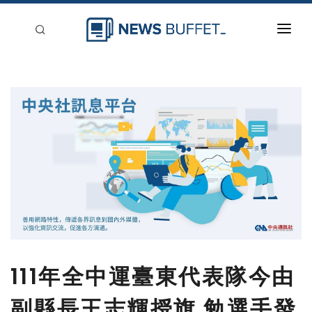
回到首頁
新聞稿分類
登入
刊登
111年全中運臺東代表隊今由
副縣長王志輝授旗 勉選手發