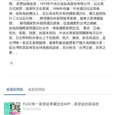
體。 經歷組織改造，1973年中央社改組為股份有限公司，以企業
方式經營；隨著民主化發展，1996年依據「中央通訊社設置條
例」改制為財團法人，定位為全民共有的國家通訊社，獨立超然執
行三大法定任務： ．辦理國內外新聞報導業務，服務大眾傳播媒
體。 ．辦理國家對外新聞通訊業務，促進國際對台灣之瞭解。 ．
加強與國際新聞通訊社合作，增進國際新聞交流。 秉持「正確、
領先、客觀、翔實」的基本原則，中央社專業新聞團隊每天以中、
英、日文即時對外發出上千則新聞、照片、圖表、影音與資訊，是
台灣唯一多語文新聞媒體，服務對象從媒體客戶擴大為閱聽大眾；
從台灣民眾延伸至全球僑胞與讀者，充分扮演「台灣之眼，世界之
窗」。
精選新聞稿
最新新聞稿
FLOC唯一基督徒專屬交友APP，基督徒的新福音
2021/03/29