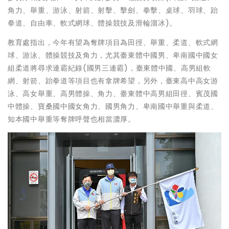
角力、舉重、游泳、射箭、射擊、擊劍、拳擊、桌球、羽球、跆
拳道、自由車、軟式網球、體操競技及滑輪溜冰)。
教育處指出，今年有望為奪牌項目為田徑、舉重、柔道、軟式網
球、游泳、體操競技及角力，尤其臺東體中國男、卑南國中國女
組柔道將尋求連霸紀錄(國男三連霸)，臺東體中國、高男組軟
網、射箭、跆拳道等項目也有拿牌希望，另外，臺東高中高女游
泳、高女舉重、高男體操、角力、臺東體中高男組田徑、賓茂國
中體操、寶桑國中國女角力、國男角力、卑南國中舉重與柔道、
知本國中舉重等奪牌呼聲也相當濃厚。