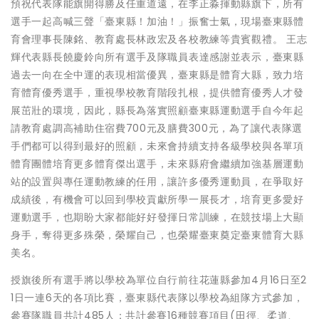
預祝代表隊能旗開得勝及任重道遠，在李正淼揮動縣旗下，所有
選手一起高喊三聲「臺東縣！加油！」振奮士氣，現場臺東縣體
育會理事長陳銘、教育處長林政宏及各校教練等貴賓觀禮。 王志
輝代表縣長饒慶鈴向所有選手及隊職員表達感謝並表示，臺東縣
過去一向在全中運的表現相當優異，臺東縣是體育大縣，致力培
育體育優秀選手，重視學校教育階段扎根，提供體育優秀人才發
展茁壯的環境，因此，縣長為落實照顧臺東縣運動選手自今年起
請教育處調高補助住宿費700元及膳費300元，為了讓代表隊選
手們都可以得到最好的照顧，未來會持續支持各級學校與各單項
體育團體培育更多體育傑出選手，未來縣府會繼續加強基層運動
站的設置與專任運動教練的任用，讓許多優秀運動員，在爭取好
成績後，有機會可以回到學校貢獻所學一展長才，培育更多愛好
運動選手，也期盼大家都能好好發揮日常訓練，在競技場上大顯
身手，奪得更多殊榮，榮耀自己，也榮耀臺東奠定臺東體育大縣
美名。
授旗後所有選手將以學校為單位自行前往花蓮縣參加4月16日至2
1日一連6天的各項比賽，臺東縣代表隊以學校為組隊方式參加，
參賽隊職員共計485人；共計參賽16種競賽項目(田徑、柔道、