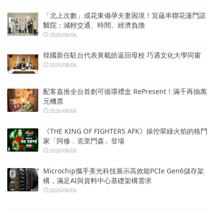
「北上次數」成花東備孕夫妻困境！宜蘊串聯花蓮門諾
醫院：減輕交通、時間、經濟負擔
2026/08/06
韓國新任駐台代表黃載皓返回母校 巧遇文化大學同窗
2026/08/06
配客嘉推全台首創可循環禮盒 RePresent！滿千再抽萬
元機票
2026/08/06
《THE KING OF FIGHTERS AFK》操控翠綠火焰的格鬥
家「阿修．克里門森」登場
2026/08/06
Microchip攜手美光科技展示高效能PCIe Gen6儲存架
構，滿足AI與資料中心基礎架構需求
2026/08/06