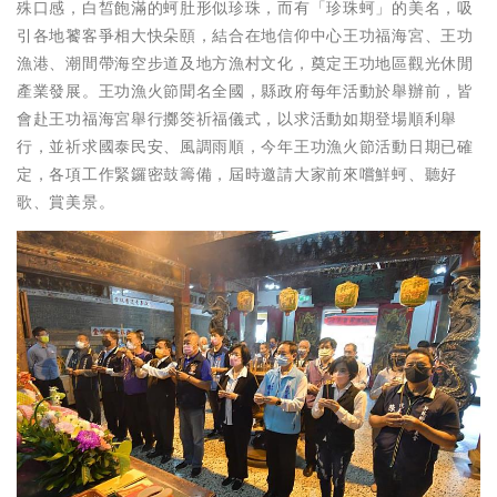
殊口感，白皙飽滿的蚵肚形似珍珠，而有「珍珠蚵」的美名，吸
引各地饕客爭相大快朵頤，結合在地信仰中心王功福海宮、王功
漁港、潮間帶海空步道及地方漁村文化，奠定王功地區觀光休閒
產業發展。王功漁火節聞名全國，縣政府每年活動於舉辦前，皆
會赴王功福海宮舉行擲筊祈福儀式，以求活動如期登場順利舉
行，並祈求國泰民安、風調雨順，今年王功漁火節活動日期已確
定，各項工作緊鑼密鼓籌備，屆時邀請大家前來嚐鮮蚵、聽好
歌、賞美景。