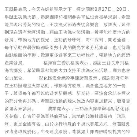
王縣長表示，今天在媽祖聖示之下，擇定國曆8月27日、28日，
舉辦王功漁火節，縣府團隊和相關參與單位也會盡早規劃，希望
能展現出芳苑的特色，王功漁火節過去從音樂會、放煙火，延伸
到現在還有烤蚵活動，藉由王功漁火節活動，希望能推廣地方的
發展，帶動地方的觀光，王功的珍珠蚵、海牛採蚵，聞名全國，
每年活動在暑假時都吸引數十萬的觀光客來芳苑旅遊，也期待藉
由點線面的串聯，歡迎更多遊客來王功輕旅行，帶動地方的經濟
產業發展。 福海宮主委洪福義表示，感謝王縣長來到福
海宮擲筊，希望民眾都能夠大力支持王功漁火節活動，廟方也會
全力配合。 彰化區漁會總幹事陳諸讚表示，感謝縣府每年
在王功辦理漁火節活動，帶動地方發展，漁會也是地方的一份
子，希望每年都可以給遊客新觀感、新期待，區漁會承諾在煙火
的部分會再加碼，希望讓活動的煙火施放內容更加精采，吸引更
多遊客來參與。 農業處表示，王功漁火節舉辦地點彰化縣
芳苑鄉，自古即是漁業熱絡區域，當地的淺海牡蠣養殖「珍珠
蚵」更是全國有名，由於採行特殊的平掛式養殖方式，蚵苗隨潮
汐適應環境變化，生長速度緩慢，造就如土雞肉般嚼勁扎實的特