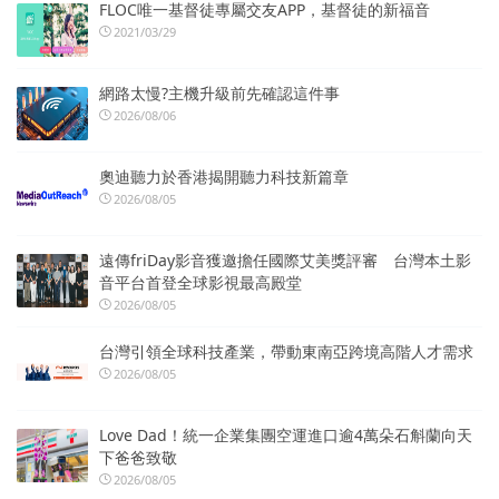
FLOC唯一基督徒專屬交友APP，基督徒的新福音
2021/03/29
網路太慢?主機升級前先確認這件事
2026/08/06
奧迪聽力於香港揭開聽力科技新篇章
2026/08/05
遠傳friDay影音獲邀擔任國際艾美獎評審 台灣本土影
音平台首登全球影視最高殿堂
2026/08/05
台灣引領全球科技產業，帶動東南亞跨境高階人才需求
2026/08/05
Love Dad！統一企業集團空運進口逾4萬朵石斛蘭向天
下爸爸致敬
2026/08/05