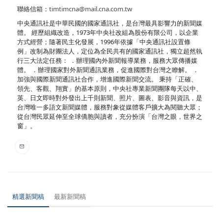
聯絡信箱：
timtimcna@mail.cna.com.tw
中央通訊社是中華民國的國家通訊社，是台灣最具影響力的新聞媒
體。 經歷組織改造，1973年中央社改組為股份有限公司，以企業
方式經營；隨著民主化發展，1996年依據「中央通訊社設置條
例」改制為財團法人，定位為全民共有的國家通訊社，獨立超然執
行三大法定任務： ．辦理國內外新聞報導業務，服務大眾傳播媒
體。 ．辦理國家對外新聞通訊業務，促進國際對台灣之瞭解。 ．
加強與國際新聞通訊社合作，增進國際新聞交流。 秉持「正確、
領先、客觀、翔實」的基本原則，中央社專業新聞團隊每天以中、
英、日文即時對外發出上千則新聞、照片、圖表、影音與資訊，是
台灣唯一多語文新聞媒體，服務對象從媒體客戶擴大為閱聽大眾；
從台灣民眾延伸至全球僑胞與讀者，充分扮演「台灣之眼，世界之
窗」。
精選新聞稿
最新新聞稿