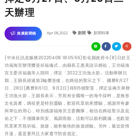
天辦理
Apr 08,2022
新聞
新聞時事
推廣新聞稿
(中央社訊息服務20220408 18:05:56)彰化縣政府今(8)日於王
功福海宮辦理擲筊祈福儀式，由縣長王惠美請示媽祖，王功福海
宮主委洪福義等人陪同，擇定「2022王功漁火節」活動舉辦日
期，王縣長經過第2輪擲筊後，在媽祖的聖示之下， 國曆8月27
日、28日(農曆8月1日、8月2日)得到5個聖筊，擇定這兩天舉辦
王功漁火節，王縣長表示，芳苑有全國唯一的海牛採蚵，是無形
文化資產，媽祖更是特別靈驗，歡迎民眾前來體驗，感謝所有參
與單位的用心，特別感謝福海宮主委團隊，相信在媽祖聖示及庇
佑之下，不僅國泰民安、風調雨順，活動可以順利圓滿，也歡迎
民眾來芳苑祈福、旅遊，能有愉快的旅遊經驗。另外，最近疫情
升溫，還是要拜託大家遵守防疫規定。