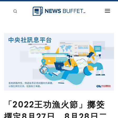
回到首頁
新聞稿分類
登入
刊登
「2022王功漁火節」擲筊
擇定8月27日、8月28日二