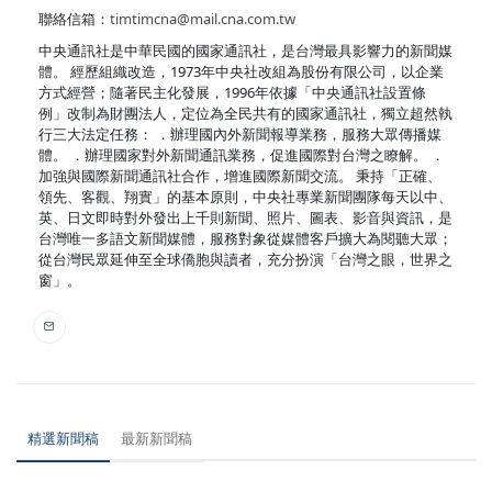
聯絡信箱：
timtimcna@mail.cna.com.tw
中央通訊社是中華民國的國家通訊社，是台灣最具影響力的新聞媒
體。 經歷組織改造，1973年中央社改組為股份有限公司，以企業
方式經營；隨著民主化發展，1996年依據「中央通訊社設置條
例」改制為財團法人，定位為全民共有的國家通訊社，獨立超然執
行三大法定任務： ．辦理國內外新聞報導業務，服務大眾傳播媒
體。 ．辦理國家對外新聞通訊業務，促進國際對台灣之瞭解。 ．
加強與國際新聞通訊社合作，增進國際新聞交流。 秉持「正確、
領先、客觀、翔實」的基本原則，中央社專業新聞團隊每天以中、
英、日文即時對外發出上千則新聞、照片、圖表、影音與資訊，是
台灣唯一多語文新聞媒體，服務對象從媒體客戶擴大為閱聽大眾；
從台灣民眾延伸至全球僑胞與讀者，充分扮演「台灣之眼，世界之
窗」。
精選新聞稿
最新新聞稿