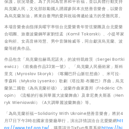
保護，狀況堪憂。為了共同為世界和平祈福，並以具體行動支持
烏克蘭人民，文化部鼓勵國人踴躍參與本次慈善音樂會，以樂音
為烏克蘭加油，將來自臺灣的愛與祝福傳遞給遠方的受難民眾。
本場音樂會由指揮吳曜宇率領台北愛樂青年管弦樂團及台北愛樂
合唱團、旅臺波蘭鋼琴家劉愷孟（Kamil Tokarski）、小提琴家
金昫祈、女高音林玲慧、男中音陳翰威等，同台獻演烏克蘭、波
蘭等經典作品。
作品包含「烏克蘭拉赫瑪尼諾夫」的波特凱維茨（Sergei Bortki
ewicz）《前奏曲作品33第一號》、「烏克蘭人民藝術家」斯科
里克（Myroslav Skoryk）《喀爾巴阡山脈狂想曲》、米可拉‧
李森科（Mykola Lysenko）歌劇《塔拉斯‧布爾巴》序曲，烏克
蘭第二國歌《為烏克蘭祈禱》，波蘭作曲家蕭邦（Frédéric Ch
opin）《流暢的行板與華麗大波蘭舞曲》及韋尼奧夫斯基（Hen
ryk Wieniawski）《A大調華麗波蘭舞曲》等。
「為烏克蘭祈福—Solidarity With Ukraine慈善音樂會」將於4
月17日下午3時在國家音樂廳舉行，演出詳情請洽台北愛樂網
htt
ps://www.tpf.org.tw/
，購票請洽TixFun售票系統
https://bi