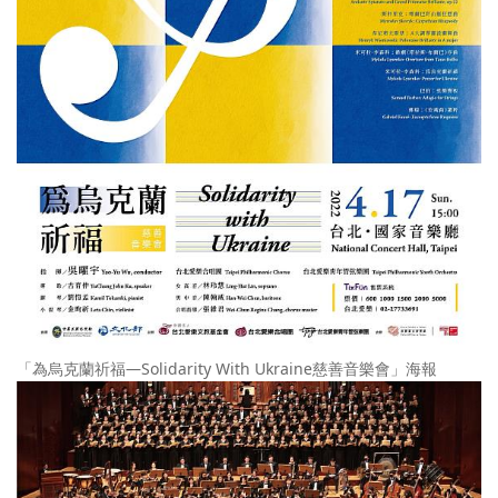
「為烏克蘭祈福—Solidarity With Ukraine慈善音樂會」海報