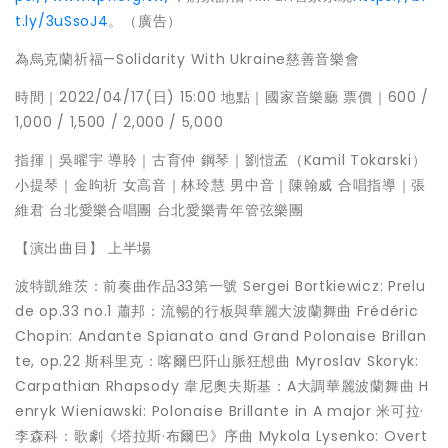
t.ly/3uSsoJ4
。（廣告）
為烏克蘭祈福—Solidarity With Ukraine慈善音樂會
時間｜2022/04/17(日) 15:00 地點｜國家音樂廳 票價｜600 /
1,000 / 1,500 / 2,000 / 5,000
指揮｜吳曜宇 導聆｜古育仲 鋼琴｜劉愷孟（Kamil Tokarski）
小提琴｜金昫祈 女高音｜林玲慧 男中音｜陳翰威 合唱指導｜張
維君 台北愛樂合唱團 台北愛樂青年管弦樂團
【演出曲目】 上半場
波特凱維茨：前奏曲作品33第一號 Sergei Bortkiewicz: Prelu
de op.33 no.1 蕭邦：流暢的行板與華麗大波蘭舞曲 Frédéric
Chopin: Andante Spianato and Grand Polonaise Brillan
te, op.22 斯科里克：喀爾巴阡山脈狂想曲 Myroslav Skoryk:
Carpathian Rhapsody 韋尼奧夫斯基：A大調華麗波蘭舞曲 H
enryk Wieniawski: Polonaise Brillante in A major 米可拉·
李森科：歌劇《塔拉斯·布爾巴》序曲 Mykola Lysenko: Overt