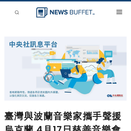
回到首頁
新聞稿分類
登入
刊登
臺灣與波蘭音樂家攜手聲援
烏克蘭 4月17日慈善音樂會