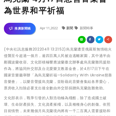
為世界和平祈福
Apr 11,2022
新聞
新聞時事
推廣新聞稿
(中央社訊息服務20220411 13:21:52)烏克蘭遭受俄羅斯無情砲火
侵襲至今超過一個月，逾四百萬人民被迫逃離家園，其中過半由
鄰國波蘭收容。文化部積極響應波蘭臺北辦事處烏克蘭難民援助
作為，將協同外交部及台北愛樂文教基金會，於4月17日下午在
國家音樂廳舉辦「為烏克蘭祈福—Solidarity With Ukraine慈善
音樂會」，以樂音聲援烏克蘭，並盼藉此音樂會集結各界愛心，
票房收入扣除必要支出後全數由外交部捐贈烏克蘭急難救助。
文化部表示，戰爭引發的人類浩劫極為殘酷，除了造成國土破
壞、生命財產損失、文化資產摧殘，以及種種身心的創傷。依照
目前情勢，未來幾個月烏克蘭境內將有一千二百萬人需要援助和