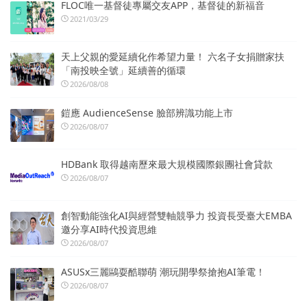
FLOC唯一基督徒專屬交友APP，基督徒的新福音
2021/03/29
天上父親的愛延續化作希望力量！ 六名子女捐贈家扶
「南投映全號」延續善的循環
2026/08/08
鎧應 AudienceSense 臉部辨識功能上市
2026/08/07
HDBank 取得越南歷來最大規模國際銀團社會貸款
2026/08/07
創智動能強化AI與經營雙軸競爭力 投資長受臺大EMBA
邀分享AI時代投資思維
2026/08/07
ASUSx三麗鷗耍酷聯萌 潮玩開學祭搶抱AI筆電！
2026/08/07