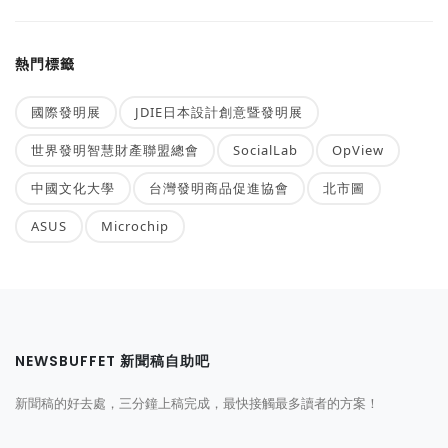
熱門標籤
國際發明展
JDIE日本設計創意暨發明展
世界發明智慧財產聯盟總會
SocialLab
OpView
中國文化大學
台灣發明商品促進協會
北市圖
ASUS
Microchip
NEWSBUFFET 新聞稿自助吧
新聞稿的好去處，三分鐘上稿完成，最快接觸最多讀者的方案！