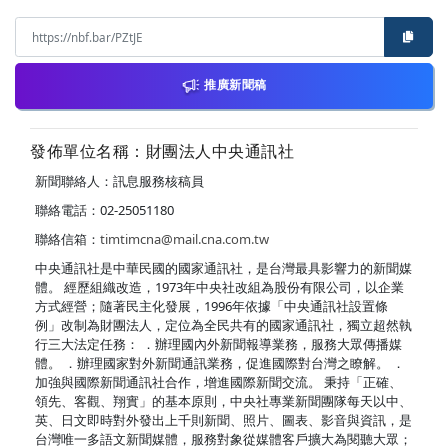
推廣新聞稿
發佈單位名稱：財團法人中央通訊社
新聞聯絡人：訊息服務核稿員
聯絡電話：02-25051180
聯絡信箱：
timtimcna@mail.cna.com.tw
中央通訊社是中華民國的國家通訊社，是台灣最具影響力的新聞媒
體。 經歷組織改造，1973年中央社改組為股份有限公司，以企業
方式經營；隨著民主化發展，1996年依據「中央通訊社設置條
例」改制為財團法人，定位為全民共有的國家通訊社，獨立超然執
行三大法定任務： ．辦理國內外新聞報導業務，服務大眾傳播媒
體。 ．辦理國家對外新聞通訊業務，促進國際對台灣之瞭解。 ．
加強與國際新聞通訊社合作，增進國際新聞交流。 秉持「正確、
領先、客觀、翔實」的基本原則，中央社專業新聞團隊每天以中、
英、日文即時對外發出上千則新聞、照片、圖表、影音與資訊，是
台灣唯一多語文新聞媒體，服務對象從媒體客戶擴大為閱聽大眾；