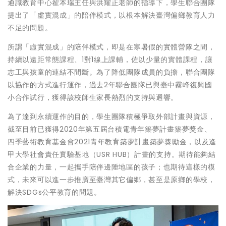
通識教育中心翟本瑞主任與洪耀正老師的指導下，學生聯合團隊
提出了「虛實混成」的陪伴模式，以根本解決臺灣偏鄉教育人力
不足的問題。
所謂「虛實混成」的陪伴模式，即是在寒暑假的實體營隊之間，
持續以遠距常態課程、1對1線上課輔，佐以少量的實體課程，讓
志工與孩童的連結不間斷。為了降低團隊成員的負擔，聯合團隊
以協作的方式進行運作，過去2年聯合團隊已與臺中霧峰復興國
小合作試行，獲得該校師生家長熱烈的支持與迴響。
為了達到永續運作的目的，學生團隊積極爭取外部計畫與資源，
截至目前已獲得2020年第五屆台積電青年築夢計畫築夢獎金、
四季藝術教育基金會2021青年教育築夢計畫築夢獎勵金，以及逢
甲大學社會責任實驗基地（USR HUB）計畫的支持。期待能夠結
合企業的力量，一起攜手陪伴邊陲地區的孩子；也期待這樣的模
式，未來可以進一步推廣至臺灣其它偏鄉，甚至是原鄉的學校，
解決SDGs公平教育的問題。