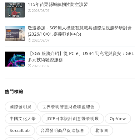
115年苗栗縣城鎮韌性防空演習
2026/08/07
敬邀參加 - SGS無人機暨智慧載具國際法規趨勢研討會
(2026/10/01.嘉義亞創中心)
2026/08/07
【SGS 服務介紹】從 PCIe、USB4 到充電與資安：GRL
多元技術驗證服務
2026/08/07
熱門標籤
國際發明展
世界發明智慧財產聯盟總會
中國文化大學
JDIE日本設計創意暨發明展
OpView
SocialLab
台灣發明商品促進協會
北市圖