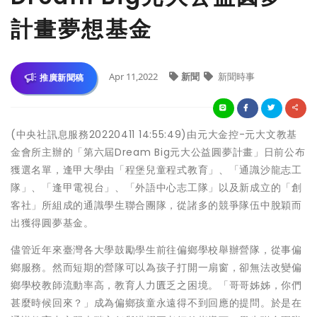
計畫夢想基金
Apr 11,2022
新聞
新聞時事
推廣新聞稿
(中央社訊息服務20220411 14:55:49)由元大金控-元大文教基
金會所主辦的「第六屆Dream Big元大公益圓夢計畫」日前公布
獲選名單，逢甲大學由「程堡兒童程式教育」、「通識沙龍志工
隊」、「逢甲電視台」、「外語中心志工隊」以及新成立的「創
客社」所組成的通識學生聯合團隊，從諸多的競爭隊伍中脫穎而
出獲得圓夢基金。
儘管近年來臺灣各大學鼓勵學生前往偏鄉學校舉辦營隊，從事偏
鄉服務。然而短期的營隊可以為孩子打開一扇窗，卻無法改變偏
鄉學校教師流動率高，教育人力匱乏之困境。「哥哥姊姊，你們
甚麼時候回來？」成為偏鄉孩童永遠得不到回應的提問。於是在