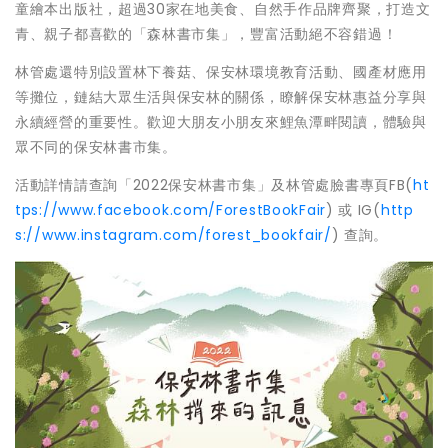
童繪本出版社，超過30家在地美食、自然手作品牌齊聚，打造文
青、親子都喜歡的「森林書市集」，豐富活動絕不容錯過！
林管處還特別設置林下養菇、保安林環境教育活動、國產材應用
等攤位，鏈結大眾生活與保安林的關係，瞭解保安林惠益分享與
永續經營的重要性。歡迎大朋友小朋友來鯉魚潭畔閱讀，體驗與
眾不同的保安林書市集。
活動詳情請查詢「2022保安林書市集」及林管處臉書專頁FB(
ht
tps://www.facebook.com/ForestBookFair
) 或 IG(
http
s://www.instagram.com/forest_bookfair/
) 查詢。