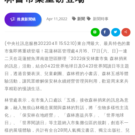
Apr 11,2022
新聞
新聞時事
推廣新聞稿
(中央社訊息服務20220411 15:52:10)東台灣最大、最具特色的書
市集即將重磅登場！花蓮林區管理處4月16、17日(六、日)一連
二天在花蓮鯉魚潭南遊憩區辦理「2022保安林書市集 森林捎來
的訊息」活動，結合0422世界地球日及0423世界閱讀日等主題
日，透過音樂表演、兒童劇團、森林裡的小書店、森林五感等體
驗活動，讓民眾瞭解保安林永續經營管理與利用，歡迎周末來共
享精彩的慢讀生活。
林管處表示，在市集入口處以「五感」接收森林捎來的訊息為意
象，融入無痕山林概念展開與森林的對話，將「生物多樣性主流
化」、「保安林在地經營」、「森林惠益共享」、「世界地球
日」、「世界閱讀日」等主題納入市集攤位區的規劃，創造不一
樣的展場體驗，共計有全台28間人氣獨立書店、獨立出版社、兒