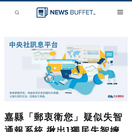
回到首頁
新聞稿分類
登入
刊登
嘉縣「郵衷衛您」疑似失智
通報系統 揪出1獨居失智嬤