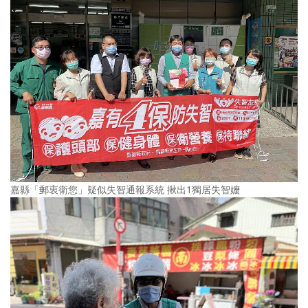
嘉縣「郵衷衛您」疑似失智通報系統 揪出1獨居失智嬤