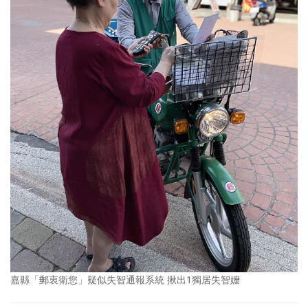
嘉縣「郵衷衛您」疑似失智通報系統 揪出1獨居失智嬤