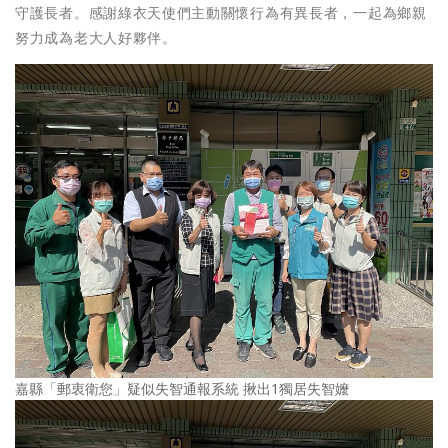
守護長者。感謝綠衣天使們主動關懷行為有異長者，一起為鄉親
努力成為老大人好夥伴。
嘉縣「郵衷衛您」疑似失智通報系統 揪出1獨居失智嬤