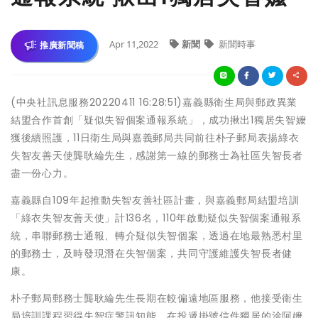
Apr 11,2022
新聞
新聞時事
推廣新聞稿
(中央社訊息服務20220411 16:28:51)嘉義縣衛生局與郵政異業
結盟合作首創「疑似失智個案通報系統」，成功揪出1獨居失智嬤
獲後續照護，11日衛生局與嘉義郵局共同前往朴子郵局表揚綠衣
失智友善天使龔耿綸先生，感謝第一線的郵務士為社區失智長者
盡一份心力。
嘉義縣自109年起推動失智友善社區計畫，與嘉義郵局結盟培訓
「綠衣失智友善天使」計136名，110年啟動疑似失智個案通報系
統，串聯郵務士通報、轉介疑似失智個案，透過在地最熟悉村里
的郵務士，及時發現潛在失智個案，共同守護維護失智長者健
康。
朴子郵局郵務士龔耿綸先生長期在較偏遠地區服務，他接受衛生
局培訓課程習得失智症警訊知能，在投遞掛號信件獨居的涂阿嬤