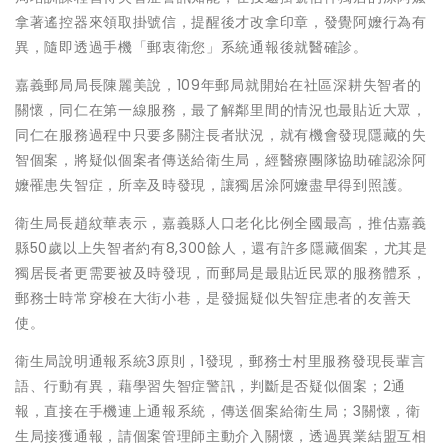
拿著遙控器來領取掛號信，提醒後才改拿印章，發覺阿嬤行為有
異，隨即透過手機「郵衷衛您」系統通報後就醫確診。
嘉義郵局局長陳麗美說，109年郵局就開始在社區深耕失智者的
關懷，同仁在第一線服務，最了解鄰里間的情況也最貼近大眾，
同仁在服務過程中只要多關注長者狀況，就有機會發現隱藏的失
智個案，將疑似個案者傳送給衛生局，經醫療團隊協助確認涂阿
嬤罹患失智症，所幸及時發現，讓獨居涂阿嬤盡早得到照護。
衛生局長趙紋華表示，嘉義縣人口老化比例全國最高，推估嘉義
縣50歲以上失智者約有8,300餘人，還有許多隱藏個案，尤其是
獨居長者更需要被及時發現，而郵局是最貼近民眾的服務體系，
郵務士時常穿梭在大街小巷，是發掘疑似失智症患者的友善天
使。
衛生局說明通報系統3原則，1發現，郵務士村里服務發現長輩言
語、行動有異，藉學習失智症警訊，判斷是否疑似個案；2通
報，直接在手機連上通報系統，傳送個案給衛生局；3關懷，衛
生局接獲通報，請個案管理師主動介入關懷，透過異業結盟互相