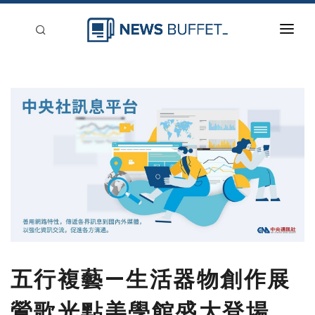
回到首頁
新聞稿分類
登入
刊登
五行複藝—生活器物創作展
鶯歌光點美學館盛大登場