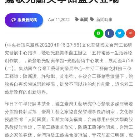
Apr 11,2022
新聞
新聞時事
推廣新聞稿
(中央社訊息服務20220411 16:27:56)文化部暨國立台灣工藝研
究發展中心指導，鶯歌光點美學館主辦之「五行複藝—生活器物
創作展」，於鶯歌光點美學館-光點藝術中心展出，展期至4/26
(二)。集結國立台灣工藝研究發展中心-生活工藝館之駐館三位
工藝師：陳新讚、許秋鄉、黃南強，在複合工藝創意激盪下，跳
脫各自專業領域思維極限，迸發不同以往的創作能量，追求老工
藝新詮釋的創新境界。
昨日下午舉行開幕茶會，國立臺灣工藝研究中心鶯歌多媒材研發
分館館長郭哲旭，臺灣工藝之家協會榮譽理事長許朝宗，文化部
授證臺灣「人間國寶」玉雕大師黃福壽，台南應用科技大學商設
系教授龍宣煌，玉雕工藝家卓旗安，陶藝工藝師徐明稷，台灣工
藝之家侯春廷，台灣頂級工藝協會廖冠誠，青花前輩江明姬，鶯