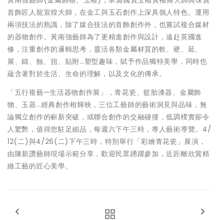
黃南強藝師(金屬飾物、玉雕)，承襲國寶玉雕黃福壽大師與珠寶
首飾匠人龍宣煌大師，在金工與玉石創作上深具個人特色。運用
兩項技法的熟識，除了媒合技法的首飾創作外，也嘗試複合媒材
的器物創作。黃南強藝師為了更精進創作與設計，遠赴英國進
修，注重創作的邏輯思考，靈活各類金屬材質的軟、硬、延、
展、鑄、蝕、扭、貼附…塑型趣味，賦予作品獨特美學，同時也
蘊含著對於生活、生命的理解，以及文化的傳承。
「五行複藝—生活器物創作展」，青花瓷、籃胎漆器、金屬飾
物、玉器…經典創作相輝映，三位工藝師的藝術洞見與品味，無
論獨立創作的嶄新突破，或聯合創作的交融碰撞，低調樸實卻令
人驚艷，值得您駐足細品，每週六下午三時，專人藝術導覽。4/
12(二)與4/26(二)下午三時，特別舉行「彩繪青花瓷」展演，
由陳新讚藝師現場示範分享，歡迎民眾踴躍參加，近距離欣賞精
緻工藝的匠心美學。