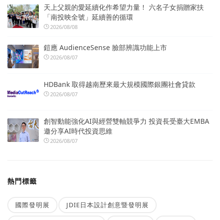
天上父親的愛延續化作希望力量！ 六名子女捐贈家扶
「南投映全號」延續善的循環
2026/08/08
鎧應 AudienceSense 臉部辨識功能上市
2026/08/07
HDBank 取得越南歷來最大規模國際銀團社會貸款
2026/08/07
創智動能強化AI與經營雙軸競爭力 投資長受臺大EMBA
邀分享AI時代投資思維
2026/08/07
熱門標籤
國際發明展
JDIE日本設計創意暨發明展