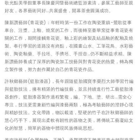
歌光點美學館董事長陳慶同暨藝術總監游素清，參展工藝師至親
好友，各界藝術同好…共襄盛會，開幕茶會圓滿成功。
陳新讚藝師(青花瓷)：年輕時第一份工作在陶瓷重鎮-鶯歌從事
車台、注漿、上釉、燒窯的工作，而後轉至臺華窯從事青花瓷有
關的工作，期間接觸青花瓷、釉上彩的繪製及結晶釉的配釉及燒
製。奉行學習的道路沒有終點，在國畫山水、工筆花鳥、水彩藝
術、陶瓷釉藥、手拉坯、手擠坯、手捏壺…仍不斷精益求精。陳
新讚藝師養成了深厚的陶瓷加工技藝與對青花瓷的熱愛，轉為獨
立製作後，努力創作屬於自己的青花瓷作品。
許秋鄉藝師(籃胎漆器)，長年跟隨籃胎國寶李榮烈大師學習竹編
與籃胎技法，擁有精湛的竹編技藝，並且持續進行竹工藝籃胎漆
器創作。籃胎漆器製作過程繁複，編、下地、塗、研出…需全心
專注，技法更需兼顧竹編與漆藝兩類，極為考驗藝師的澄靜心境
與精妙技法。文化帶路，物以載道，堅硬的竹子在許秋鄉藝師的
慧心巧手下，展現出柔軟有韌性的器物之美，將傳統工藝凝結文
化的智慧，簡單的器物中體現民族傳統思想。