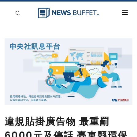
回到首頁
新聞稿分類
登入
刊登
違規貼掛廣告物 最重罰
6000元及停話 臺東縣環保