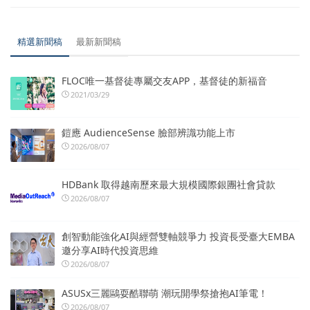
精選新聞稿
最新新聞稿
FLOC唯一基督徒專屬交友APP，基督徒的新福音
2021/03/29
鎧應 AudienceSense 臉部辨識功能上市
2026/08/07
HDBank 取得越南歷來最大規模國際銀團社會貸款
2026/08/07
創智動能強化AI與經營雙軸競爭力 投資長受臺大EMBA
邀分享AI時代投資思維
2026/08/07
ASUSx三麗鷗耍酷聯萌 潮玩開學祭搶抱AI筆電！
2026/08/07