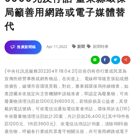
局籲善用網路或電子媒體替
代
Apr 11,2022
新聞
新聞時事
推廣新聞稿
(中央社訊息服務20220411 18:04:21)目前仍有些行業或民眾為
宣傳所經營事務或銷售物品，在街道上、電線桿等隨意張貼或懸
掛廣告，破壞市容環境景觀，對此，臺東縣環保局持續稽查，如
查證屬未依規定向主管機關申請核准者，即認定為廢棄物，可依
廢棄物清理法罰款1200元到6000元，若情節損及公益者，其登
載的電話號碼，可依電信法通知電信業者停話，環保局於去(110)
年依廢棄物清理法罰款計20案，共計罰款26,400元(其中19件各
罰1200元、1件罰3600元)、依電信法停話計16案，清除1885個
廣告物，呼籲各行業或民眾遵守相關法規，亦可善用網路或電子