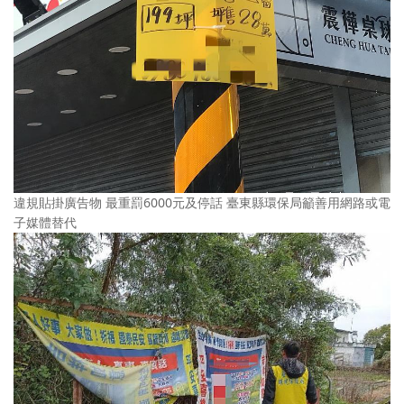
違規貼掛廣告物 最重罰6000元及停話 臺東縣環保局籲善用網路或電
子媒體替代