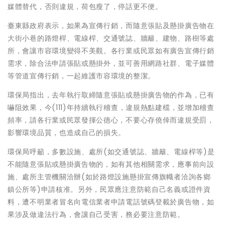
媒體替代，否則違規，荷包瘦了，停話更不便。
臺東縣政府表示，如果為宣傳行銷，而隨意張貼及懸掛廣告物在
大街小巷的路燈桿、電線桿、交通號誌、牆籬、建物、路樹等處
所，會讓市容環境變得不美觀。各行業或民眾如有廣告宣傳行銷
需求，除合法申請張貼或懸掛外，並可善用網路社群、電子媒體
等管道宣傳行銷，一起維護市容環境的整潔。
環保局指出，去年執行取締隨意張貼或懸掛廣告物的作為，已有
嚇阻效果，今(111)年持續執行稽查，違規熱點建檔，並增加稽查
頻率，請各行業或民眾發揮公德心，不要心存僥倖而違規受罰，
影響環境品質，也造成自己的損失。
環保局呼籲，多數設施、處所(如交通號誌、牆籬、電線桿等)是
不能隨意張貼或懸掛廣告物的，如有其他相關需求，應事前向設
施、處所主管機關洽辦(如於路燈設施懸掛宣傳旗幟者洽詢各鄉
鎮公所等)申請核准。另外，民眾應注意防範自己名義或證件資
料，遭不明業者冒名向電信業者申請電話號碼登載於廣告物，如
果涉及做違法行為，會讓自己受害，務必要注意防範。