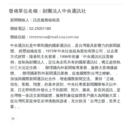
發佈單位名稱：財團法人中央通訊社
新聞聯絡人：訊息服務核稿員
聯絡電話：02-25051180
聯絡信箱：
timtimcna@mail.cna.com.tw
中央通訊社是中華民國的國家通訊社，是台灣最具影響力的新聞媒
體。 經歷組織改造，1973年中央社改組為股份有限公司，以企業
方式經營；隨著民主化發展，1996年依據「中央通訊社設置條
例」改制為財團法人，定位為全民共有的國家通訊社，獨立超然執
行三大法定任務： ．辦理國內外新聞報導業務，服務大眾傳播媒
體。 ．辦理國家對外新聞通訊業務，促進國際對台灣之瞭解。 ．
加強與國際新聞通訊社合作，增進國際新聞交流。 秉持「正確、
領先、客觀、翔實」的基本原則，中央社專業新聞團隊每天以中、
英、日文即時對外發出上千則新聞、照片、圖表、影音與資訊，是
台灣唯一多語文新聞媒體，服務對象從媒體客戶擴大為閱聽大眾；
從台灣民眾延伸至全球僑胞與讀者，充分扮演「台灣之眼，世界之
窗」。