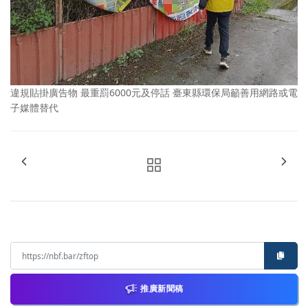
違規貼掛廣告物 最重罰6000元及停話 臺東縣環保局籲善用網路或電
子媒體替代
推廣新聞稿