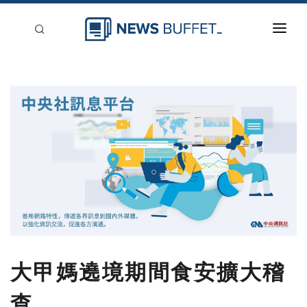
回到首頁
新聞稿分類
登入
刊登
大甲媽遶境期間食安擴大稽
查