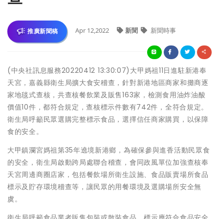
Apr 12,2022
新聞
新聞時事
推廣新聞稿
(中央社訊息服務20220412 13:30:07)大甲媽祖11日進駐新港奉
天宮，嘉義縣衛生局擴大食安稽查，針對新港地區商家和攤商逐
家地毯式查核，共查核餐飲業及販售163家，檢測食用油炸油酸
價值10件，都符合規定，查核標示件數有742件，全符合規定。
衛生局呼籲民眾選購完整標示食品，選擇信任商家購買，以保障
食的安全。
大甲鎮瀾宮媽祖第35年遶境新港鄉，為確保參與進香活動民眾食
的安全，衛生局啟動跨局處聯合稽查，會同政風單位加強查核奉
天宮周邊商圈店家，包括餐飲場所衛生設施、食品販賣場所食品
標示及貯存環境稽查等，讓民眾的用餐環境及選購場所安全無
虞。
衛生局呼籲食品業者販售包裝或散裝食品，標示應符合食品安全