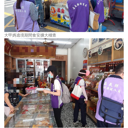
大甲媽遶境期間食安擴大稽查