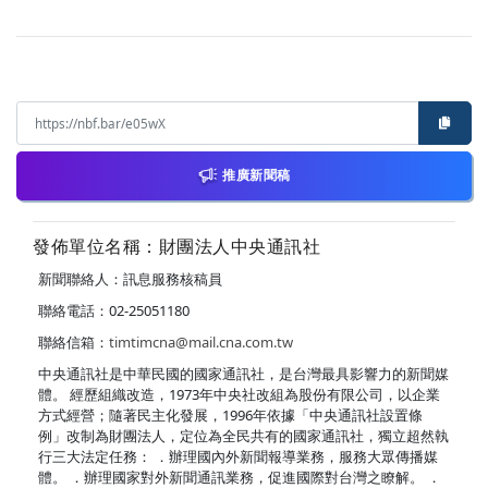
推廣新聞稿
發佈單位名稱：財團法人中央通訊社
新聞聯絡人：訊息服務核稿員
聯絡電話：02-25051180
聯絡信箱：
timtimcna@mail.cna.com.tw
中央通訊社是中華民國的國家通訊社，是台灣最具影響力的新聞媒
體。 經歷組織改造，1973年中央社改組為股份有限公司，以企業
方式經營；隨著民主化發展，1996年依據「中央通訊社設置條
例」改制為財團法人，定位為全民共有的國家通訊社，獨立超然執
行三大法定任務： ．辦理國內外新聞報導業務，服務大眾傳播媒
體。 ．辦理國家對外新聞通訊業務，促進國際對台灣之瞭解。 ．