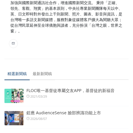
加強與國際新聞通訊社合作，增進國際新聞交流。 秉持「正確、
領先、客觀、翔實」的基本原則，中央社專業新聞團隊每天以中、
英、日文即時對外發出上千則新聞、照片、圖表、影音與資訊，是
台灣唯一多語文新聞媒體，服務對象從媒體客戶擴大為閱聽大眾；
從台灣民眾延伸至全球僑胞與讀者，充分扮演「台灣之眼，世界之
窗」。
精選新聞稿
最新新聞稿
FLOC唯一基督徒專屬交友APP，基督徒的新福音
2021/03/29
鎧應 AudienceSense 臉部辨識功能上市
2026/08/07