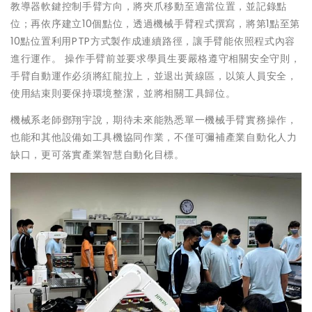
教導器軟鍵控制手臂方向，將夾爪移動至適當位置，並記錄點
位；再依序建立10個點位，透過機械手臂程式撰寫，將第1點至第
10點位置利用PTP方式製作成連續路徑，讓手臂能依照程式內容
進行運作。 操作手臂前並要求學員生要嚴格遵守相關安全守則，
手臂自動運作必須將紅龍拉上，並退出黃線區，以策人員安全，
使用結束則要保持環境整潔，並將相關工具歸位。
機械系老師鄧翔宇說，期待未來能熟悉單一機械手臂實務操作，
也能和其他設備如工具機協同作業，不僅可彌補產業自動化人力
缺口，更可落實產業智慧自動化目標。