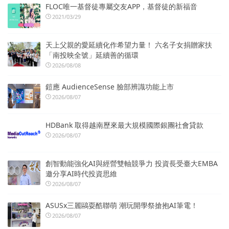
FLOC唯一基督徒專屬交友APP，基督徒的新福音
2021/03/29
天上父親的愛延續化作希望力量！ 六名子女捐贈家扶
「南投映全號」延續善的循環
2026/08/08
鎧應 AudienceSense 臉部辨識功能上市
2026/08/07
HDBank 取得越南歷來最大規模國際銀團社會貸款
2026/08/07
創智動能強化AI與經營雙軸競爭力 投資長受臺大EMBA
邀分享AI時代投資思維
2026/08/07
ASUSx三麗鷗耍酷聯萌 潮玩開學祭搶抱AI筆電！
2026/08/07