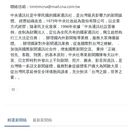
聯絡信箱：
timtimcna@mail.cna.com.tw
中央通訊社是中華民國的國家通訊社，是台灣最具影響力的新聞媒
體。 經歷組織改造，1973年中央社改組為股份有限公司，以企業
方式經營；隨著民主化發展，1996年依據「中央通訊社設置條
例」改制為財團法人，定位為全民共有的國家通訊社，獨立超然執
行三大法定任務： ．辦理國內外新聞報導業務，服務大眾傳播媒
體。 ．辦理國家對外新聞通訊業務，促進國際對台灣之瞭解。 ．
加強與國際新聞通訊社合作，增進國際新聞交流。 秉持「正確、
領先、客觀、翔實」的基本原則，中央社專業新聞團隊每天以中、
英、日文即時對外發出上千則新聞、照片、圖表、影音與資訊，是
台灣唯一多語文新聞媒體，服務對象從媒體客戶擴大為閱聽大眾；
從台灣民眾延伸至全球僑胞與讀者，充分扮演「台灣之眼，世界之
窗」。
精選新聞稿
最新新聞稿