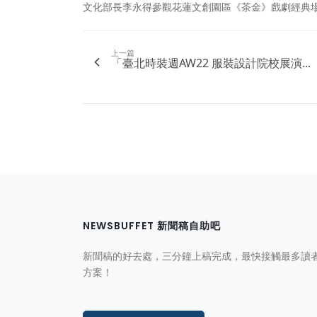
文化部長李永得參觀花蓮文創園區《茶金》戲劇經典
上一篇
「臺北時裝週AW22 服裝設計院校展演...
NEWSBUFFET 新聞稿自助吧
新聞稿的好去處，三分鐘上稿完成，最快接觸最多讀
方案！