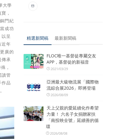
華大學
瑰寶，
、銅門紀
相當成功
，以呈
精選新聞稿
最新新聞稿
訪近年
有更廣的
FLOC唯一基督徒專屬交友
觀傳承
APP，基督徒的新福音
特殊，
2021/03/29
閱讀管
亞洲最大級物流展「國際物
手作品
流綜合展2026」即將登場
」。
2026/08/09
天上父親的愛延續化作希望
力量！ 六名子女捐贈家扶
「南投映全號」延續善的循
環
2026/08/08