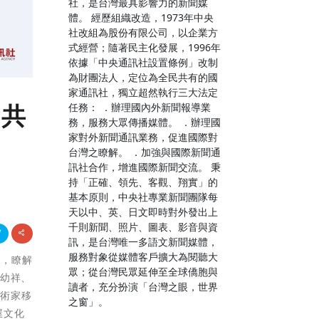
社，是台灣最具影響力的新聞媒
體。 經歷組織改造，1973年中央
社改組為股份有限公司，以企業方
式經營；隨著民主化發展，1996年
依據「中央通訊社設置條例」改制
為財團法人，定位為全民共有的國
家通訊社，獨立超然執行三大法定
者共
任務： ．辦理國內外新聞報導業
務，服務大眾傳播媒體。 ．辦理國
家對外新聞通訊業務，促進國際對
台灣之瞭解。 ．加強與國際新聞通
訊社合作，增進國際新聞交流。 秉
持「正確、領先、客觀、翔實」的
基本原則，中央社專業新聞團隊每
天以中、英、日文即時對外發出上
千則新聞、照片、圖表、影音與資
訊，是台灣唯一多語文新聞媒體，
服務對象從媒體客戶擴大為閱聽大
況，瞭解
眾；從台灣民眾延伸至全球僑胞與
敖幼祥、
讀者，充分扮演「台灣之眼，世界
藝術家移
之窗」。
屋文化