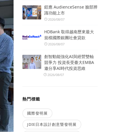
鎧應 AudienceSense 臉部辨
識功能上市
2026/08/07
HDBank 取得越南歷來最大
規模國際銀團社會貸款
2026/08/07
創智動能強化AI與經營雙軸
競爭力 投資長受臺大EMBA
邀分享AI時代投資思維
2026/08/07
熱門標籤
國際發明展
JDIE日本設計創意暨發明展