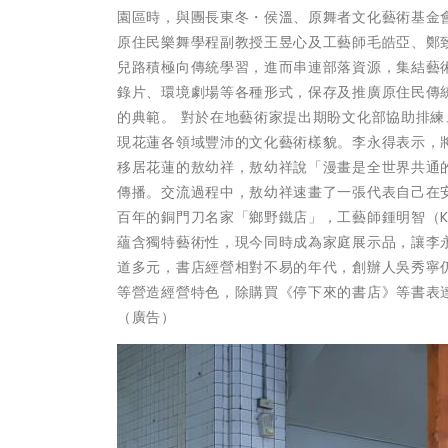
園區時，與團長東冬・侯溫、原舞者文化藝術基金會
原住民樂舞學程副教授王昱心及工藝師毛皓亞、鄭
兒路積極向傳統學習，進而串連部落資源，集結藝
錄片、環境劇場等各種形式，保存及推廣原住民傳
的典範。 對於在地藝術家提出期盼文化部協助排
現花蓮各領域豐沛的文化藝術樣貌。李永得表示，
移居花蓮的敖幼祥，敖幼祥說「漫畫是全世界共通
傳播。交流過程中，敖幼祥速畫了一張代表自己在
百年的銅門刀名家「鄉野鐵店」，工藝師鍾明智（K
蘊含獨特藝術性，現今同時成為家庭展示品，讓李
道多元，書店經營相對不易的年代，創辦人吳秀寧
等營造經營特色，除購買《停下來的書店》等書表
（廣告）