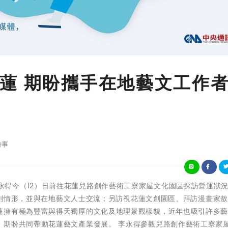
蓮 期盼攜手在地藝文工作
時事
文化部長李永得今（12）日前往花蓮兒路創作藝術工寮家屋文化園區探訪營運狀
」規劃情形，並與在地藝文人士交流；另訪視花蓮文創園區、拜訪漫畫家
蓮擁有極為豐富與得天獨厚的文化及地理景觀樣貌，近年也吸引許多
，期盼共同帶動花蓮藝文產業發展。 李永得參觀兒路創作藝術工寮家