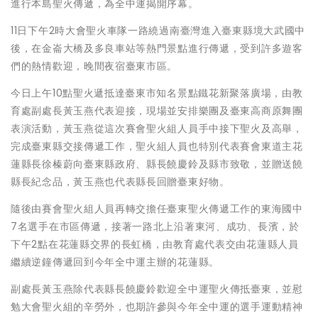
進行本島聖火傳遞，為全中運揭開序幕。
11日下午2時大會聖火車隊一路繞過南臺灣進入臺東縣境大武國中
後，在金崙大橋及多良車站等熱門景點進行傳遞，受到許多遊客
們的熱情歡迎，晚間夜宿臺東市區。
今日上午10點聖火遞抵達臺東市知名景點鐵花新聚落廣場，由教
育處副處長黃玉燕代表迎接，現場並安排樂團及臺東高商原舞團
表演活動，黃玉燕從這次賽會聖火組人員手中接下聖火及高舉，
完成臺東縣交接傳遞工作，聖火組人員也特別代表賽會東道主花
蓮縣長徐榛蔚向臺東縣政府、縣長饒慶鈴及縣市致敬，並贈送饒
縣長紀念品，黃玉燕也代表縣長回贈臺東好物。
隨後由賽會聖火組人員再轉交擔任臺東聖火傳遞工作的東海國中
7名選手在市區傳遞，接著一路北上沿著東河、成功、長濱，於
下午2點在花蓮縣交界的長虹橋，由教育處代表交由花蓮縣人員
繼續逆鐘傳遞回到今年全中運主辦的花蓮縣。
副處長黃玉燕除代表縣長饒慶鈴歡迎全中運聖火傳抵臺東，並慰
勉大會聖火組的辛勞外，也期許參與今年全中運的選手運動精神