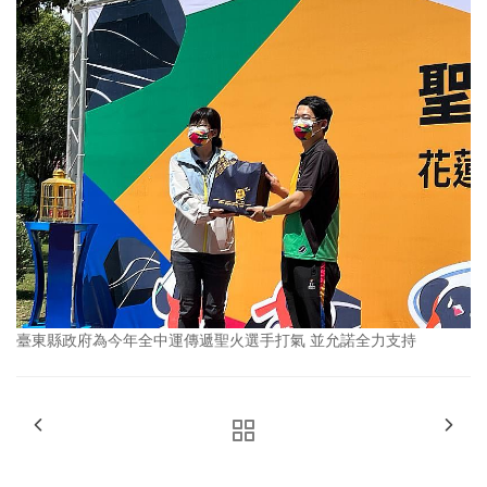
臺東縣政府為今年全中運傳遞聖火選手打氣 並允諾全力支持