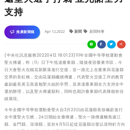
支持
Apr 12,2022
新聞
新聞時事
推廣新聞稿
(中央社訊息服務20220412 18:01:23)111年全國中等學校運動會
聖火傳遞，昨（11）日下午抵達臺東縣，隨後夜宿臺東市區，今
日大會聖火在鐵花新聚落進行交接，並一路北上在臺東與花蓮縣
交界的長虹橋，交由花蓮縣繼續傳遞，代表聖火交接工作的教育
處副處長黃玉燕嘉勉聖火組的辛勞，並表達臺東縣全力支持全中
運的辦理，以及聖火傳遞順利，同時也期許臺東縣代表隊能有佳
績展現。
今年全國中等學校運動會聖火自3月23日由花蓮縣長徐榛蔚進行
全中運聖火引燃，24日開始全臺傳遞，聖火一路傳遞離島連江
縣、金門縣、澎湖縣，並於4月5日起從花蓮縣出發以逆時針方向