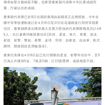
傳承如聖火般綿延不斷，也希望臺東縣代表隊今年比賽成績亮
麗，打破以往的成績。
臺東縣代表隊已於8日在縣府廣場由副縣長王志輝授旗，今年全
國中等學校運動會訂於4月16日至21日在花蓮縣進行田徑等競賽
項目，臺東縣將派出陣容龐大且實力堅強的代表隊隊職員共計48
5人；共計參賽16種競賽項目(田徑、柔道、角力、舉重、游泳、
射箭、射擊、擊劍、拳擊、桌球、羽球、跆拳道、自由車、軟式
網球、體操競技及滑輪溜冰)。
臺東代表隊在4月8日起已先行開賽的柔道、射擊等項目中，至11
日為止共獲得5金、7銀及11銅，計23面獎牌，成績相當不錯。