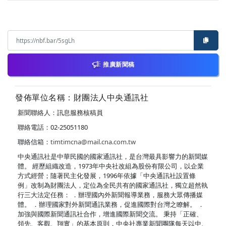
推廣新聞稿
發佈單位名稱：財團法人中央通訊社
新聞聯絡人：訊息服務核稿員
聯絡電話：02-25051180
聯絡信箱：
timtimcna@mail.cna.com.tw
中央通訊社是中華民國的國家通訊社，是台灣最具影響力的新聞媒
體。 經歷組織改造，1973年中央社改組為股份有限公司，以企業
方式經營；隨著民主化發展，1996年依據「中央通訊社設置條
例」改制為財團法人，定位為全民共有的國家通訊社，獨立超然執
行三大法定任務： ．辦理國內外新聞報導業務，服務大眾傳播媒
體。 ．辦理國家對外新聞通訊業務，促進國際對台灣之瞭解。 ．
加強與國際新聞通訊社合作，增進國際新聞交流。 秉持「正確、
領先、客觀、翔實」的基本原則，中央社專業新聞團隊每天以中、