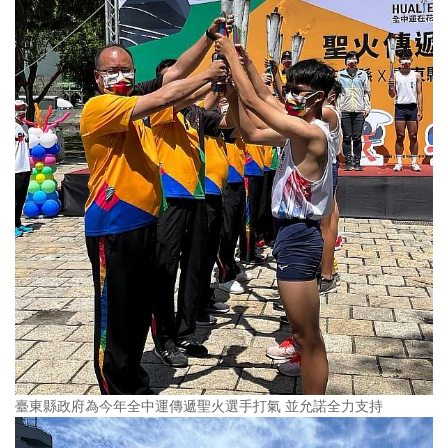
臺東縣政府為今年全中運傳遞聖火選手打氣 並允諾全力支持