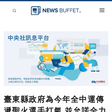
回到首頁
新聞稿分類
登入
刊登
臺東縣政府為今年全中運傳
遞聖火選手打氣 並允諾全力