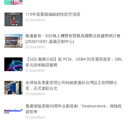
115年苗栗縣城鎮韌性防空演習
2026/08/07
敬邀參加 - SGS無人機暨智慧載具國際法規趨勢研討會
(2026/10/01.嘉義亞創中心)
2026/08/07
【SGS 服務介紹】從 PCIe、USB4 到充電與資安：GRL
多元技術驗證服務
2026/08/07
全球知名專案管理公司特納唐遜於台灣設立首間辦公
室，正式進駐台北
2026/08/07
萬通保險憑藉50周年企劃首創「Invesurance」保險投
資哲學
2026/08/07