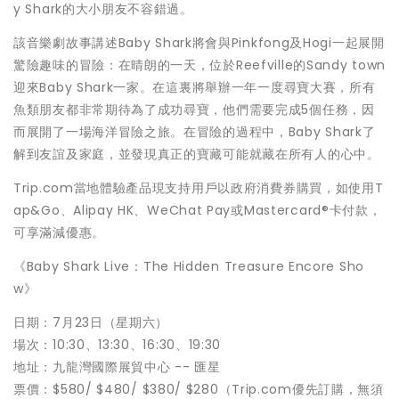
y Shark的大小朋友不容錯過
。
該音樂劇
故事講述Baby Shark將會與Pinkfong及Hogi一起展開
驚險趣味的冒險：在晴朗的一天，位於Reefville的Sandy town
迎來Baby Shark一家。在這裏將舉辦一年一度尋寶大賽，所有
魚類朋友都非常期待為了成功尋寶，他們需要完成5個任務，因
而展開了一場海洋冒險之旅。在冒險的過程中，Baby Shark了
解到友誼及家庭，並發現真正的寶藏可能就藏在所有人的心中。
Trip.com當地體驗產品現支持用戶以政府消費券購買，如使用T
ap&Go、Alipay HK、WeChat Pay
或Mastercard®卡付款
，
可享滿減優惠
。
《Baby Shark Live：The Hidden Treasure Encore Sho
w》
日期：7月23日（星期六）
場次：10:30、13:30、16:30、19:30
地址：九龍灣國際展貿中心 -- 匯星
票價：$580/
$480
/
$380
/ $280（Trip.com優先訂購，無須