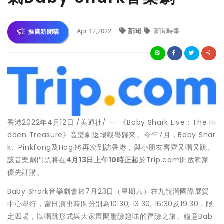
Apr 12,2022
新聞
新聞時事
推廣新聞稿
香港
2022年4月12日 /美通社/ -- 《Baby Shark Live：The Hi
dden Treasure》音樂劇返場載譽歸來。今年7月，Baby Shar
k、Pinkfong及Hogi將再次到訪香港，與小朋友齊齊又唱又跳。
該音樂劇門票將在
4
月
13
日上午
10
時正起
於Trip.com開放獨家
優先訂購。
Baby Shark音樂劇會於7月23日（星期六）在九龍灣國際展貿
中心舉行，當日演出時間分別為10:30, 13:30, 16:30及19:30，限
定四場，以唱跳形式與大家展開驚險趣味的冒險之旅。鐘意Bab