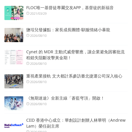
FLOC唯一基督徒專屬交友APP，基督徒的新福音
2021/03/29
鹽埕兒發據點：家長成長團體-馴服情緒小暴龍
2026/08/10
Cynet 的 MDR 主動式威脅響應，讓企業避免因審批流
程錯失阻斷攻擊黃金期！
2026/08/10
重視產業接軌 文大都計系參訪臺北捷運公司深入核心
2026/08/10
《無期迷途》全新主線「蒼藍穹頂」開啟！
2026/08/10
CIID 香港中心成立：華創設計創辦人林華明（Andrew
Lam）榮任副主席
2026/08/10