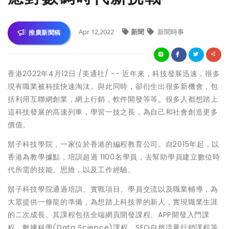
Apr 12,2022
新聞
新聞時事
推廣新聞稿
香港
2022年4月12日
/美通社/ -- 近年來，科技發展迅速，很多
現有職業被科技快速淘汰。與此同時，卻衍生出很多新機會，包
括利用互聯網創業，網上行銷，軟件開發等等。很多人都想踏上
這科技發展的高速列車，學習一技之長，為自己和社會創造更多
價值。
鬍子科技學院，一家位於香港的編程教育公司。自2015年起，以
香港為教學據點，培訓超過 1100名學員，去幫助學員建立數位時
代所需的技能、思維，以及工作經驗。
鬍子科技學院通過培訓、實戰項目、學員交流以及職業輔導，為
大眾提供一條龍的準備，為想踏上科技界的新人，實現職業生涯
的二次成長。其課程包括全端網頁開發課程、APP開發入門課
程、數據科學(Data Science)課程、SEO自然流量行銷課程等