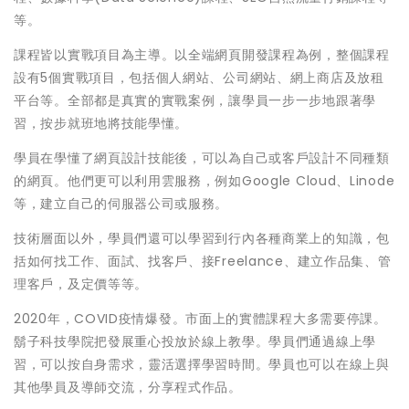
等。
課程皆以實戰項目為主導。以全端網頁開發課程為例，整個課程
設有5個實戰項目，包括個人網站、公司網站、網上商店及放租
平台等。全部都是真實的實戰案例，讓學員一步一步地跟著學
習，按步就班地將技能學懂。
學員在學懂了網頁設計技能後，可以為自己或客戶設計不同種類
的網頁。他們更可以利用雲服務，例如Google Cloud
、
Linode
等，建立自己的伺服器公司或服務。
技術層面以外，學員們還可以學習到行內各種商業上的知識，包
括如何找工作、面試、找客戶、接Freelance、建立作品集、管
理客戶，及定價等等。
2020年，
COVID
疫情爆發。市面上的實體課程大多需要停課。
鬍子科技學院把發展重心投放於線上教學。學員們通過線上學
習，可以按自身需求，靈活選擇學習時間。學員也可以在線上與
其他學員及導師交流，分享程式作品。