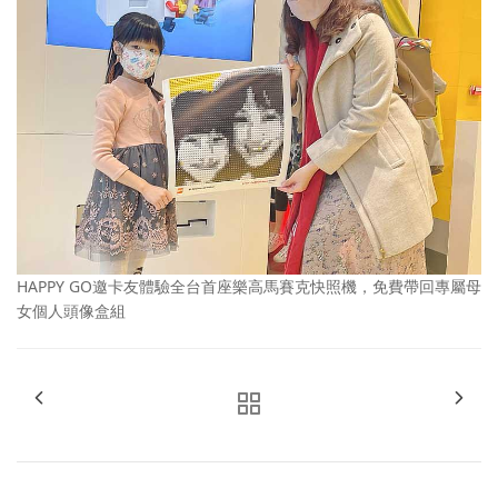
HAPPY GO邀卡友體驗全台首座樂高馬賽克快照機，免費帶回專屬母
女個人頭像盒組