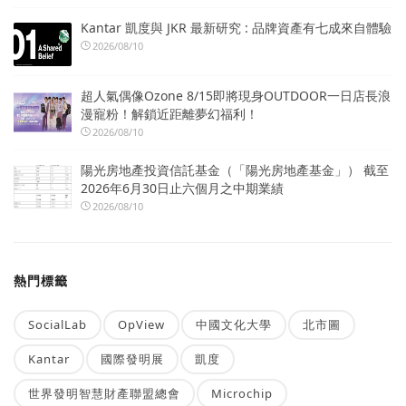
Kantar 凱度與 JKR 最新研究 : 品牌資產有七成來自體驗
2026/08/10
超人氣偶像Ozone 8/15即將現身OUTDOOR一日店長浪
漫寵粉！解鎖近距離夢幻福利！
2026/08/10
陽光房地產投資信託基金（「陽光房地產基金」） 截至
2026年6月30日止六個月之中期業績
2026/08/10
熱門標籤
SocialLab
OpView
中國文化大學
北市圖
Kantar
國際發明展
凱度
世界發明智慧財產聯盟總會
Microchip