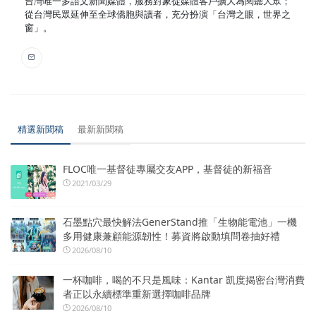
台灣唯一多語文新聞媒體，服務對象從媒體客戶擴大為閱聽大眾；
從台灣民眾延伸至全球僑胞與讀者，充分扮演「台灣之眼，世界之
窗」。
精選新聞稿
最新新聞稿
FLOC唯一基督徒專屬交友APP，基督徒的新福音
2021/03/29
石墨點穴最快解法GenerStand推「生物能電池」一機
多用健康兼顧能源韌性！募資將啟動填問卷抽好禮
2026/08/10
一杯咖啡，喝的不只是風味：Kantar 凱度揭密台灣消費
者正以永續標準重新選擇咖啡品牌
2026/08/10