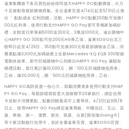
遠東集團旗下各百貨也紛紛偕同放大HAPPY GO點數價值，火力
十足催動母親節購物買氣。全台遠東百貨4/14日起至5/10日止推
出「 點點成金 紅利回饋」活動，HAPPY GO點數200點可兌換1
00元紅利券，使用行動支付HAPPY GO Pay更可享獨家加碼好
禮，全館當日單筆刷5000送200元，3萬送1000元。遠企購物中
心HAPPY GO 300點可兌200元HG券乙張，遠東SOGO台北三
館即日起至4/25日，350點可兌換200元母親節購物金乙張，消
費累點滿3,500元加碼抽賓士全新Mercedes-EQ EQB 300智能
電動休旅車。新竹巨城購物中心則推出HAPPY GO Pay 滿額加
碼禮活動，當日累計滿10,000元，贈「100元巨城購物抵用券」
乙份，滿30,000元，贈「500元巨城購物抵用券」乙份。
HAPPY GO為防疫盡一份心力，鼓勵消費者多使用行動支付HAP
PY GO Pay，母親節檔期首度大規模聯手20家銀行，綁定信用
卡並刷卡消費累點，點數回饋最高可上看18倍。4/21日起到5/8
日止，使用HAPPY GO Pay綁定遠東商銀、中國信託、玉山、花
旗、華南、第一、滙豐、新光、凱基、台新(限玫瑰Giving卡)
等十家活動銀行信用卡，並於全臺遠東百貨、遠東SOGO百貨、