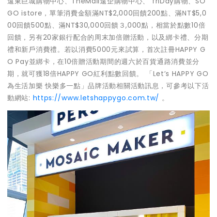
遠東巨城購物中心、TheMall遠企購物中心、 friDay購物、SO
GO istore，單筆消費金額滿NT$2,000回饋200點、滿NT$5,0
00回饋500點、滿NT$30,000回饋３,000點，相當於點數10倍
回饋，另有20家銀行配合的周末加倍贈活動，以及綁卡禮、分期
禮和新戶消費禮。若以消費5000元來試算，首次註冊HAPPY G
O Pay並綁卡，在10倍贈活動期間的週六於百貨通路消費並分
期，就可獲18倍HAPPY GO紅利點數回饋。 「Let’s HAPPY GO
為生活加樂 快樂多一點」品牌活動相關活動訊息，可參考以下活
動網站:
https://www.letshappygo.com.tw/
。