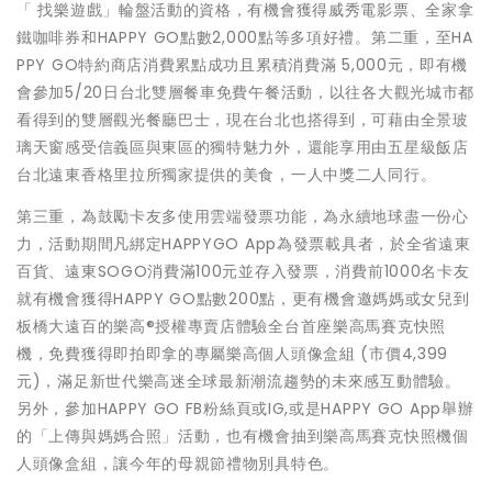
「 找樂遊戲」輪盤活動的資格，有機會獲得威秀電影票、全家拿
鐵咖啡券和HAPPY GO點數2,000點等多項好禮。第二重，至HA
PPY GO特約商店消費累點成功且累積消費滿 5,000元，即有機
會參加5/20日台北雙層餐車免費午餐活動，以往各大觀光城市都
看得到的雙層觀光餐廳巴士，現在台北也搭得到，可藉由全景玻
璃天窗感受信義區與東區的獨特魅力外，還能享用由五星級飯店
台北遠東香格里拉所獨家提供的美食，一人中獎二人同行。
第三重，為鼓勵卡友多使用雲端發票功能，為永續地球盡一份心
力，活動期間凡綁定HAPPYGO App為發票載具者，於全省遠東
百貨、遠東SOGO消費滿100元並存入發票，消費前1000名卡友
就有機會獲得HAPPY GO點數200點，更有機會邀媽媽或女兒到
板橋大遠百的樂高®授權專賣店體驗全台首座樂高馬賽克快照
機，免費獲得即拍即拿的專屬樂高個人頭像盒組 (市價4,399
元)，滿足新世代樂高迷全球最新潮流趨勢的未來感互動體驗。
另外，參加HAPPY GO FB粉絲頁或IG,或是HAPPY GO App舉辦
的「上傳與媽媽合照」活動，也有機會抽到樂高馬賽克快照機個
人頭像盒組，讓今年的母親節禮物別具特色。