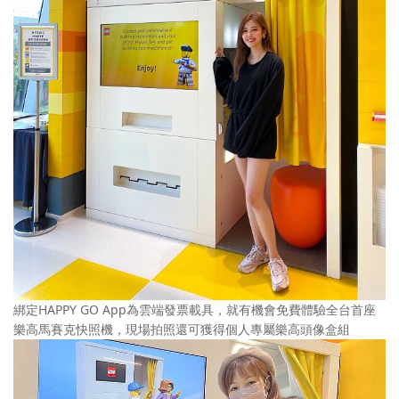
綁定HAPPY GO App為雲端發票載具，就有機會免費體驗全台首座
樂高馬賽克快照機，現場拍照還可獲得個人專屬樂高頭像盒組