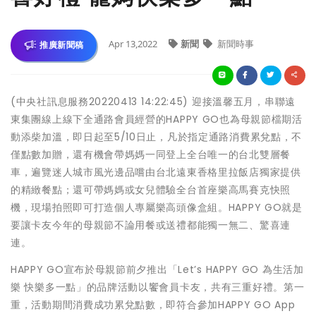
Apr 13,2022
新聞
新聞時事
推廣新聞稿
(中央社訊息服務20220413 14:22:45) 迎接溫馨五月，串聯遠
東集團線上線下全通路會員經營的HAPPY GO也為母親節檔期活
動添柴加溫，即日起至5/10日止，凡於指定通路消費累兌點，不
僅點數加贈，還有機會帶媽媽一同登上全台唯一的台北雙層餐
車，遍覽迷人城市風光邊品嚐由台北遠東香格里拉飯店獨家提供
的精緻餐點；還可帶媽媽或女兒體驗全台首座樂高馬賽克快照
機，現場拍照即可打造個人專屬樂高頭像盒組。HAPPY GO就是
要讓卡友今年的母親節不論用餐或送禮都能獨一無二、驚喜連
連。
HAPPY GO宣布於母親節前夕推出「Let’s HAPPY GO 為生活加
樂 快樂多一點」的品牌活動以饗會員卡友，共有三重好禮。第一
重，活動期間消費成功累兌點數，即符合參加HAPPY GO App