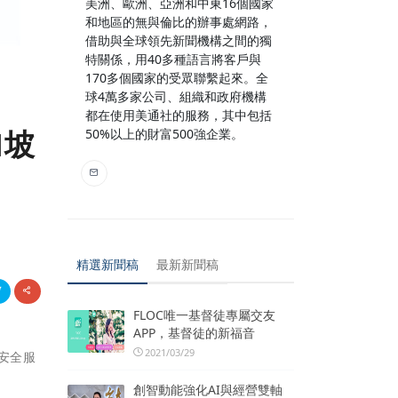
美洲、歐洲、亞洲和中東16個國家
和地區的無與倫比的辦事處網路，
借助與全球領先新聞機構之間的獨
特關係，用40多種語言將客戶與
170多個國家的受眾聯繫起來。全
球4萬多家公司、組織和政府機構
都在使用美通社的服務，其中包括
加坡
50%以上的財富500強企業。
精選新聞稿
最新新聞稿
FLOC唯一基督徒專屬交友
APP，基督徒的新福音
2021/03/29
安全服
創智動能強化AI與經營雙軸