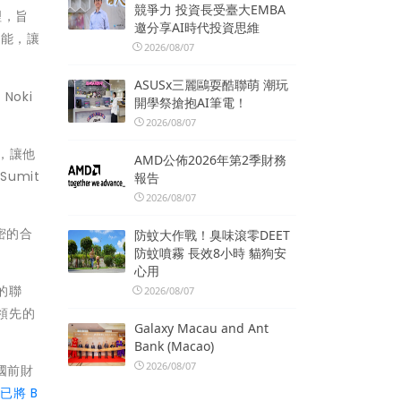
競爭力 投資長受臺大EMBA
理，旨
邀分享AI時代投資思維
功能，讓
2026/08/07
ASUSx三麗鷗耍酷聯萌 潮玩
在
Noki
開學祭搶抱AI筆電！
2026/08/07
，讓他
AMD公佈2026年第2季財務
。
Sumit
報告
2026/08/07
密的合
防蚊大作戰！臭味滾零DEET
防蚊噴霧 長效8小時 貓狗安
心用
的聯
2026/08/07
領先的
Galaxy Macau and Ant
Bank (Macao)
2026/08/07
國前財
已將
B