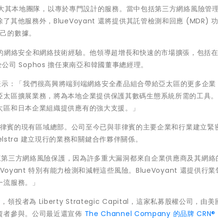
大其本地團隊，以專於專門設計的服務。當中包括第三方網絡風險管
除了其他服務外，
BlueVoyant
還將提供其託管檢測和回應
(MDR)
自己的數據。
的網絡安全和網絡技術經驗。他領導超增長和快速的市場擴張，包括
全公司
Sophos
擔任東南亞和韓國董事總經理。
表示：「我們很高興將端到端網絡安全
產品組合帶給亞太區的更多企業
亞太區擴展業務，將為本地企業提供保護其數碼生態系統所需的工具
太區和日本企業組織提供應有的強大支援。」
律賓的現有區域總部。公司至今已與菲律賓的主要企業和行業建立緊
lstra
建立現行的業務和關鍵合作夥伴關係。
來第三方網絡風險保護，因為許多重大漏洞都來自企業供應商及其網絡
eVoyant
特別有能力檢測和減輕這些風險。
BlueVoyant
還提供行業
一流服務。」
資
，領投者為
Liberty Strategic Capital
，這家私募股權公司，由美
資者參與。公司最近還宣佈
The Channel Company
的品牌
CRN®