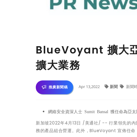
BlueVoyant
擴大業務
Apr 13,2022
新聞
新聞
推廣新聞稿
網絡安全資深人士
Sumit Bansal
獲任命為亞太
新加坡
2022年4月13日
/美通社/ --
行業領先的
內
務的
產品組合營運。此外，
BlueVoyant
宣佈任命