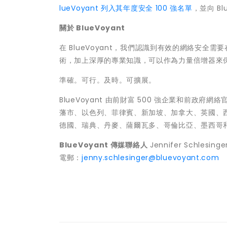
lueVoyant
列入其年度安全
100
強名單
，並向
Bl
關於
BlueVoyant
在
BlueVoyant
，我們認識到有效的網絡安全需要
術，加上深厚的專業知識，可以作為力量倍增器來
準確。可行。及時。可擴展。
BlueVoyant
由前財富
500
強企業和前政府網絡
藩市、以色列、菲律賓、新加坡、加拿大、英國、
德國、瑞典、丹麥、薩爾瓦多、哥倫比亞、墨西哥
BlueVoyant
傳媒聯絡人
Jennifer Schlesinge
電郵：
jenny.schlesinger@bluevoyant.com