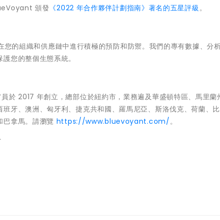
ueVoyant
頒發
《
2022
年合作夥伴計劃指南》著名的五星評級
。
在您的組織和供應鏈中進行積極的預防和防禦。我們的專有數據、分
保護您的整個生態系統。
官員於
2017
年創立，總部位於紐約市，業務遍及華盛頓特區、馬里蘭
西班牙、澳洲、匈牙利、捷克共和國、羅馬尼亞、斯洛伐克、荷蘭、
和巴拿馬。請瀏覽
https://www.bluevoyant.com/
。
r