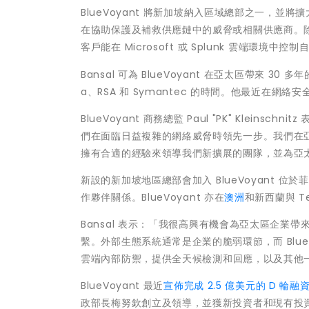
BlueVoyant
將新加坡納入區域總部之一，並將擴
在協助保護及補救供應鏈中的威脅或相關供應商。
客
戶能在
Microsoft
或
Splunk
雲端環境中控制
Bansal
可為
BlueVoyant
在亞太區帶來
30
多年
a
、
RSA
和
Symantec
的時間。他最近在網絡安
BlueVoyant
商務總監
Paul "PK" Kleinschnitz
們在面臨日益複雜的網絡威脅時領先一步。我們在
擁有合適的經驗來領導我們新擴展的團隊，並為亞
新設的新加坡地區總部會加入
BlueVoyant
位於菲
作夥伴關係。
BlueVoyant
亦在
澳洲
和新西蘭與
Te
Bansal
表示：「我很高興有機會為亞太區企業帶
繫。外部生態系統通常是企業的脆弱環節，而
Blu
雲端
內部防禦，提供全天候檢測和回應，以及其他
BlueVoyant
最近
宣佈完成
2.5
億美元的
D
輪融
政部長梅努欽創立及領導，並獲新投資者和現有投