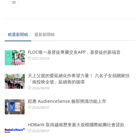
精選新聞稿
最新新聞稿
FLOC唯一基督徒專屬交友APP，基督徒的新福音
2021/03/29
天上父親的愛延續化作希望力量！ 六名子女捐贈家扶
「南投映全號」延續善的循環
2026/08/08
鎧應 AudienceSense 臉部辨識功能上市
2026/08/07
HDBank 取得越南歷來最大規模國際銀團社會貸款
2026/08/07