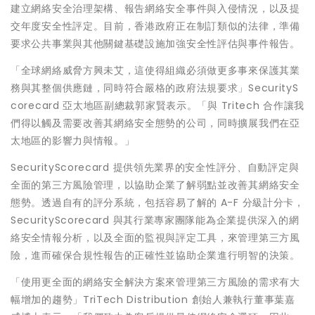
建立網絡安全治理架構、報告網絡安全事件與入侵情況，以及提
交年度安全性評定。目前，香港政府正在制訂類似的法律，準備
要求公共事業與其他關鍵基礎設施加強安全性評估與事件報告。
「全球網絡威脅方興未艾，這使得組織必須做更多事來保護其業
務與其整個供應鏈，同時符合嚴格的政府法規要求」SecurityS
corecard 亞太地區副總裁郭家賢表示。「與 Tritech 合作讓我
們得以觸及需要改善其網絡安全態勢的公司，同時擴展我們在亞
太地區的影響力與情報。
」
SecurityScorecard 提供領先業界的安全性評分、自動評定與
全面的第三方風險管理，以協助企業了解弱點並改善其網絡安全
態勢。透過自有的評分系統，包括容易了解的 A-F 分級計分卡，
SecurityScorecard 與其行業專家團隊能為企業提供深入的網
絡安全情報分析，以及全面的監視與評定工具，來管理第三方風
險，進而確保合規性報告的正確性並協助企業進行明智的決策。
「使用更全面的網絡安全解決方案來管理第三方風險的需求有大
幅增加的趨勢」TriTech Distribution 創始人兼執行董事葉嘉