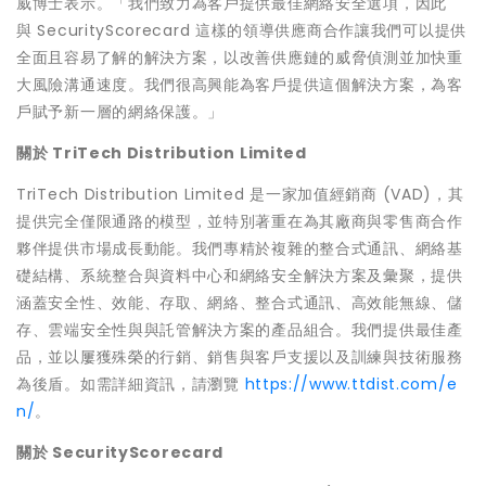
威博士表示。「我們致力為客戶提供最佳網絡安全選項，因此
與 SecurityScorecard 這樣的領導供應商合作讓我們可以提供
全面且容易了解的解決方案，以改善供應鏈的威脅偵測並加快重
大風險溝通速度。我們很高興能為客戶提供這個解決方案，為客
戶賦予新一層的網絡保護。」
關於
TriTech Distribution Limited
TriTech Distribution Limited 是一家加值經銷商 (VAD)，其
提供完全僅限通路的模型，並特別著重在為其廠商與零售商合作
夥伴提供市場成長動能。我們專精於複雜的整合式通訊、網絡基
礎結構、系統整合與資料中心和網絡安全解決方案及彙聚，提供
涵蓋安全性、效能、存取、網絡、整合式通訊、高效能無線、儲
存、雲端安全性與與託管解決方案的產品組合。我們提供最佳產
品，並以屢獲殊榮的行銷、銷售與客戶支援以及訓練與技術服務
為後盾。如需詳細資訊，請瀏覽
https://www.ttdist.com/e
n/
。
關於
SecurityScorecard