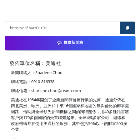
推廣新聞稿
發佈單位名稱：美通社
新聞聯絡人：Sharlene Chou
聯絡電話：0910-816338
聯絡信箱：
sharlene.chou@cision.com
美通社在1954年開創了企業新聞稿發佈行業的先河，通過分佈在
南北美洲、歐洲、亞洲和中東16個國家和地區的無與倫比的辦事處
網路，借助與全球領先新聞機構之間的獨特關係，用40多種語言將
客戶與170多個國家的受眾聯繫起來。全球4萬多家公司、組織和
政府機構都在使用美通社的服務，其中包括50%以上的財富500強
企業。