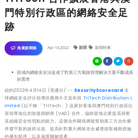
門特別行政區的網絡安全足
跡
Apr 14,2022
新聞
新聞時事
推廣新聞稿
區域內網絡安全法促成了對第三方風險管理解決方案不斷成長
的需求
紐約2022年4月14日 /美通社/ --
SecurityScorecard
全
球網絡安全評分領導供應商今天宣布與
TriTech Distribution L
imited
(以下稱 「TriTech」) 這家於香港與澳門特別行政區位
居領導地位的加值經銷商 (VAD) 合作，協助當地企業提高洞察
其組織安全性弱點的能力。這個合作關係將能幫助第三方合作夥
伴遵守新的政府法規、提高針對重大網絡安全威脅採取補救措施
的優先順序，以及保護關鍵資產。