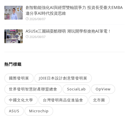
創智動能強化AI與經營雙軸競爭力 投資長受臺大EMBA
邀分享AI時代投資思維
2026/08/07
ASUSx三麗鷗耍酷聯萌 潮玩開學祭搶抱AI筆電！
2026/08/07
熱門標籤
國際發明展
JDIE日本設計創意暨發明展
世界發明智慧財產聯盟總會
SocialLab
OpView
中國文化大學
台灣發明商品促進協會
北市圖
ASUS
Microchip