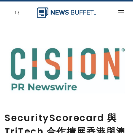
回到首頁
新聞稿分類
登入
刊登
SecurityScorecard 與
TriTech 合作擴展香港與澳