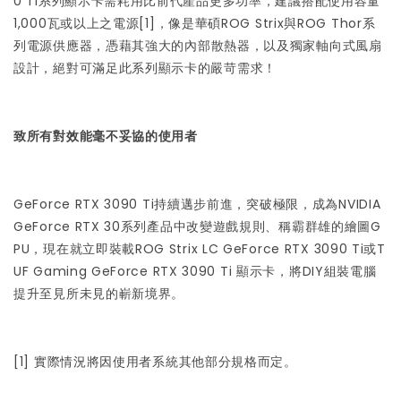
0 Ti系列顯示卡需耗用比前代產品更多功率，建議搭配使用容量
1,000瓦或以上之電源
[1]
，像是華碩
ROG Strix與ROG Thor系
列電源供應器
，憑藉其強大的內部散熱器，以及獨家軸向式風扇
設計，絕對可滿足此系列顯示卡的嚴苛需求！
致所有對效能毫不妥協的使用者
GeForce RTX 3090 Ti持續邁步前進，突破極限，成為NVIDIA
GeForce RTX 30系列產品中改變遊戲規則、稱霸群雄的繪圖G
PU，現在就立即裝載ROG Strix LC GeForce RTX 3090 Ti或T
UF Gaming GeForce RTX 3090 Ti 顯示卡，將DIY組裝電腦
提升至見所未見的嶄新境界。
[1]
實際情況將因使用者系統其他部分規格而定。