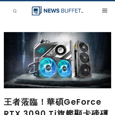
回到首頁
新聞稿分類
登入
刊登
王者蒞臨！華碩GeForce
RTX 3090 Ti旗艦顯卡磅礡