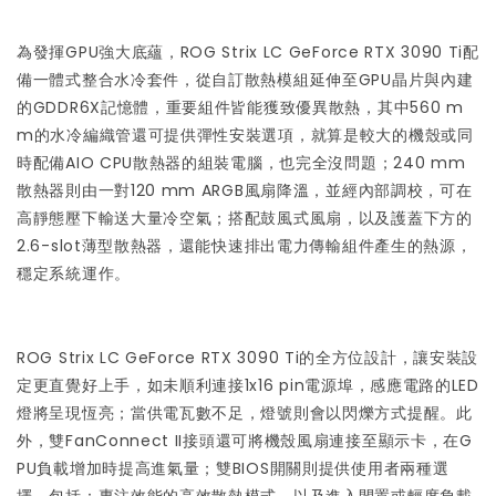
為發揮GPU強大底蘊，ROG Strix LC GeForce RTX 3090 Ti配
備一體式整合水冷套件，從自訂散熱模組延伸至GPU晶片與內建
的GDDR6X記憶體，重要組件皆能獲致優異散熱，其中560 m
m的水冷編織管還可提供彈性安裝選項，就算是較大的機殼或同
時配備AIO CPU散熱器的組裝電腦，也完全沒問題；240 mm
散熱器則由一對120 mm ARGB風扇降溫，並經內部調校，可在
高靜態壓下輸送大量冷空氣；搭配鼓風式風扇，以及護蓋下方的
2.6-slot薄型散熱器，還能快速排出電力傳輸組件產生的熱源，
穩定系統運作。
ROG Strix LC GeForce RTX 3090 Ti的全方位設計，讓安裝設
定更直覺好上手，如未順利連接1x16 pin電源埠，感應電路的LED
燈將呈現恆亮；當供電瓦數不足，燈號則會以閃爍方式提醒。此
外，雙FanConnect II接頭還可將機殼風扇連接至顯示卡，在G
PU負載增加時提高進氣量；雙BIOS開關則提供使用者兩種選