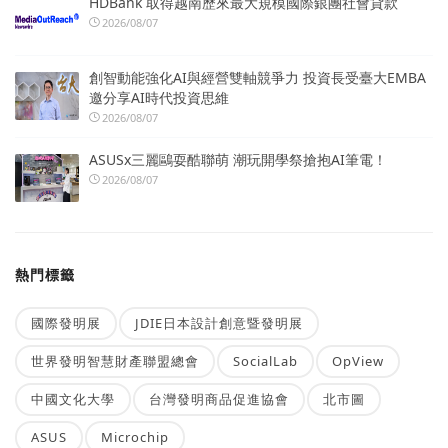
HDBank 取得越南歷來最大規模國際銀團社會貸款
2026/08/07
創智動能強化AI與經營雙軸競爭力 投資長受臺大EMBA
邀分享AI時代投資思維
2026/08/07
ASUSx三麗鷗耍酷聯萌 潮玩開學祭搶抱AI筆電！
2026/08/07
熱門標籤
國際發明展
JDIE日本設計創意暨發明展
世界發明智慧財產聯盟總會
SocialLab
OpView
中國文化大學
台灣發明商品促進協會
北市圖
ASUS
Microchip