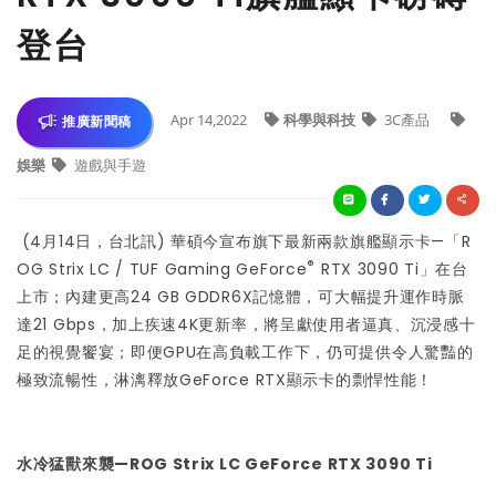
登台
Apr 14,2022
科學與科技
3C產品
推廣新聞稿
娛樂
遊戲與手遊
(4月14日，台北訊) 華碩今宣布旗下最新兩款旗艦顯示卡—「R
®
OG Strix LC / TUF Gaming GeForce
RTX 3090 Ti」在台
上市；內建更高24 GB GDDR6X記憶體，可大幅提升運作時脈
達21 Gbps，加上疾速4K更新率，將呈獻使用者逼真、沉浸感十
足的視覺饗宴；即便GPU在高負載工作下，仍可提供令人驚豔的
極致流暢性，淋漓釋放GeForce RTX顯示卡的剽悍性能！
水冷猛獸來襲—ROG Strix LC GeForce RTX 3090 Ti