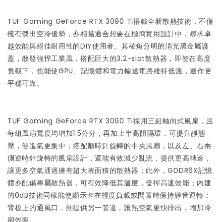
TUF Gaming GeForce RTX 3090 Ti搭載全新散熱技術，不僅
擁有傑出空冷優勢，亦相當適合想要在極簡實用設計中，尋求卓
越效能與絕佳耐用性的DIY使用者。其稜角分明的消光黑金屬護
蓋，散發強悍工業風，搭配巨大的3.2-slot散熱器，即使在高度
負載下，也能使GPU、記憶體和電力輸送電路維持低溫，運作更
平穩可靠。
TUF Gaming GeForce RTX 3090 Ti採用三組軸向式風扇，且
每組風扇寬度均增加1.5公分，再加上半高阻隔環，可提升靜態
壓，使進氣更集中；搭配順時針旋轉的中央風扇，以及左、右兩
側逆時針旋轉的風扇設計，還能有效減少亂流，提供更高轉速，
讓更多空氣通過擁有超大表面積的散熱器；此外，GDDR6X記憶
體亦配備專屬散熱器，可有效降低其溫度，發揮高速效能；內建
的0dB技術同樣能使顯示卡在輕度負載或閒置時保持靜音運轉；
背板上的通風口，則提供另一管道，讓熱空氣更快排出，增加冷
卻效率。