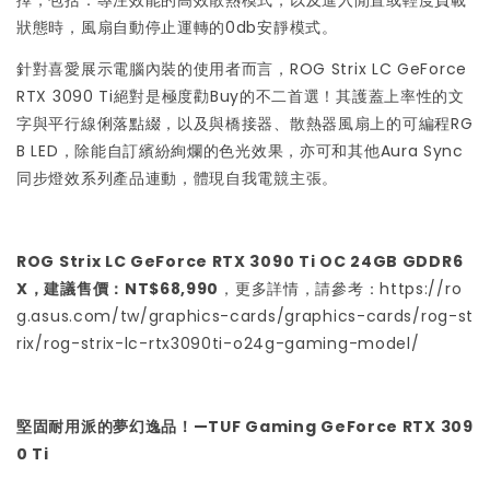
擇，包括：專注效能的高效散熱模式，以及進入閒置或輕度負載
狀態時，風扇自動停止運轉的0db安靜模式。
針對喜愛展示電腦內裝的使用者而言，ROG Strix LC GeForce
RTX 3090 Ti絕對是極度勸Buy的不二首選！其護蓋上率性的文
字與平行線俐落點綴，以及與橋接器、散熱器風扇上的可編程RG
B LED，除能自訂繽紛絢爛的色光效果，亦可和其他Aura Sync
同步燈效系列產品連動，體現自我電競主張。
ROG Strix LC GeForce RTX 3090 Ti OC 24GB GDDR6
X，建議售價：NT$68,990
，更多詳情，請參考：
https://ro
g.asus.com/tw/graphics-cards/graphics-cards/rog-st
rix/rog-strix-lc-rtx3090ti-o24g-gaming-model/
堅固耐用派的夢幻逸品！—TUF Gaming GeForce RTX 309
0 Ti