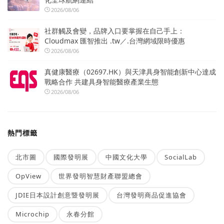
2026/08/06
社群觸及會變，品牌入口要掌握在自己手上：
Cloudmax 匯智推出 .tw／.台灣網域限時優惠
2026/08/06
真健康醫療（02697.HK）與天津具身智能創新中心達成
戰略合作 共建具身智能醫療產業生態
2026/08/06
熱門標籤
北市圖
國際發明展
中國文化大學
SocialLab
OpView
世界發明智慧財產聯盟總會
JDIE日本設計創意暨發明展
台灣發明商品促進協會
Microchip
永春分館