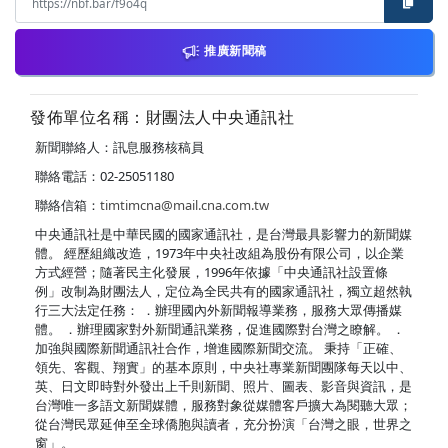
推廣新聞稿
發佈單位名稱：財團法人中央通訊社
新聞聯絡人：訊息服務核稿員
聯絡電話：02-25051180
聯絡信箱：
timtimcna@mail.cna.com.tw
中央通訊社是中華民國的國家通訊社，是台灣最具影響力的新聞媒
體。 經歷組織改造，1973年中央社改組為股份有限公司，以企業
方式經營；隨著民主化發展，1996年依據「中央通訊社設置條
例」改制為財團法人，定位為全民共有的國家通訊社，獨立超然執
行三大法定任務： ．辦理國內外新聞報導業務，服務大眾傳播媒
體。 ．辦理國家對外新聞通訊業務，促進國際對台灣之瞭解。 ．
加強與國際新聞通訊社合作，增進國際新聞交流。 秉持「正確、
領先、客觀、翔實」的基本原則，中央社專業新聞團隊每天以中、
英、日文即時對外發出上千則新聞、照片、圖表、影音與資訊，是
台灣唯一多語文新聞媒體，服務對象從媒體客戶擴大為閱聽大眾；
從台灣民眾延伸至全球僑胞與讀者，充分扮演「台灣之眼，世界之
窗」。