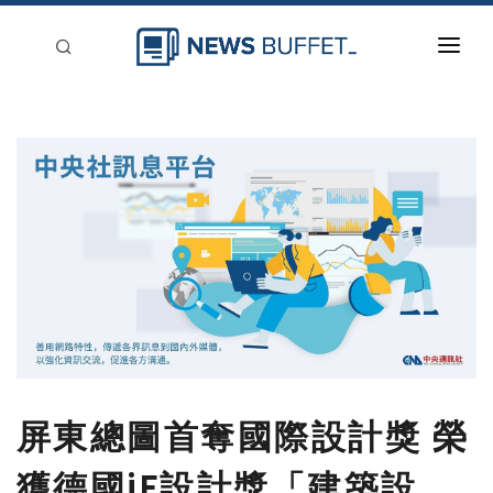
回到首頁
新聞稿分類
登入
刊登
屏東總圖首奪國際設計獎 榮
獲德國iF設計獎「建築設