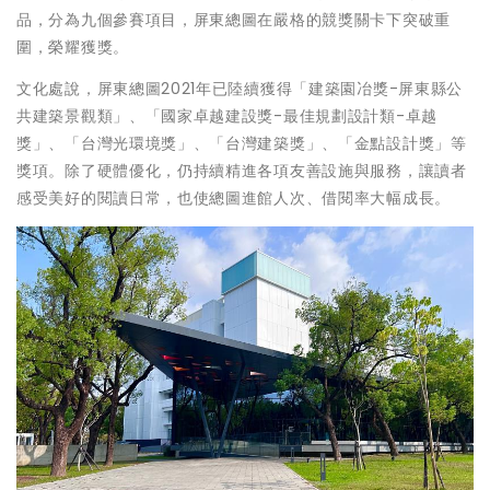
品，分為九個參賽項目，屏東總圖在嚴格的競獎關卡下突破重
圍，榮耀獲獎。
文化處說，屏東總圖2021年已陸續獲得「建築園冶獎-屏東縣公
共建築景觀類」、「國家卓越建設獎-最佳規劃設計類-卓越
獎」、「台灣光環境獎」、「台灣建築獎」、「金點設計獎」等
獎項。除了硬體優化，仍持續精進各項友善設施與服務，讓讀者
感受美好的閱讀日常，也使總圖進館人次、借閱率大幅成長。