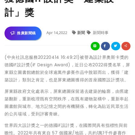
計」獎
Apr 14,2022
新聞
新聞時事
推廣新聞稿
(中央社訊息服務20220414 16:49:21)被譽為設計界奧斯卡獎的
德國iF設計獎(iF Design Award)，近日公布2022得獎名單，屏
東縣立圖書館總館於全球逾萬件參賽作品中脫穎而出，獲得「建
築設計」類別之肯定，也是屏東總圖獲得的首座國際設計獎項。
屏東縣政府文化處表示，屏東總圖保留過去建築的輪廓，由舊建
築翻新，重新梳理既有空間秩序，在既有建物架構中，重新串起
圖書館與城市、地方記憶之間的有機關係，轉化為貼近民眾生活
的公共場域，受到評審青睞。
世界四大設計獎之一的德國iF設計獎，在國際間具有指標性與前
瞻性。2022年共有來自 57 個國家/地區，共約1萬1千件參賽作