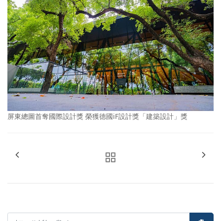
屏東總圖首奪國際設計獎 榮獲德國iF設計獎「建築設計」獎