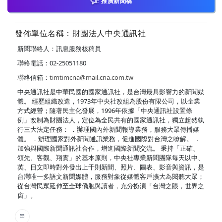
推廣新聞稿
發佈單位名稱：財團法人中央通訊社
新聞聯絡人：訊息服務核稿員
聯絡電話：02-25051180
聯絡信箱：
timtimcna@mail.cna.com.tw
中央通訊社是中華民國的國家通訊社，是台灣最具影響力的新聞媒
體。 經歷組織改造，1973年中央社改組為股份有限公司，以企業
方式經營；隨著民主化發展，1996年依據「中央通訊社設置條
例」改制為財團法人，定位為全民共有的國家通訊社，獨立超然執
行三大法定任務： ．辦理國內外新聞報導業務，服務大眾傳播媒
體。 ．辦理國家對外新聞通訊業務，促進國際對台灣之瞭解。 ．
加強與國際新聞通訊社合作，增進國際新聞交流。 秉持「正確、
領先、客觀、翔實」的基本原則，中央社專業新聞團隊每天以中、
英、日文即時對外發出上千則新聞、照片、圖表、影音與資訊，是
台灣唯一多語文新聞媒體，服務對象從媒體客戶擴大為閱聽大眾；
從台灣民眾延伸至全球僑胞與讀者，充分扮演「台灣之眼，世界之
窗」。