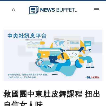
回到首頁
新聞稿分類
登入
刊登
救國團中東肚皮舞課程 扭出
自信女人味