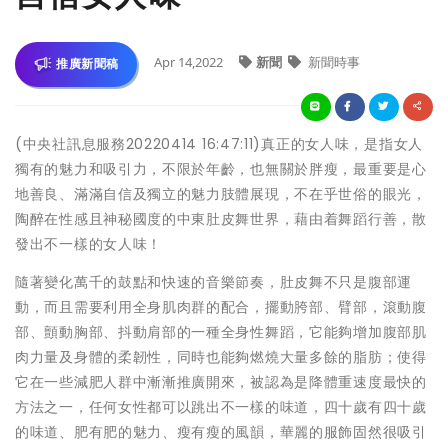
Apr 14,2022
新聞
新聞時事
推廣新聞稿
(中央社訊息服務20220414 16:47:11)真正的女人味，是指女人
獨有的魅力和吸引力，不限於年齡，也無關於胖瘦，最重要是心
地善良、滿滿自信及獨立的魅力肢體展現，不在乎世俗的眼光，
陶醉在性感且神秘國度的中東肚皮舞世界，藉由着舞蹈行善，散
發出不一樣的女人味！
隨著變化萬千的鼓點和快速的音樂節奏，肚皮舞不只是腹部運
動，而且需要利用全身肌肉群的配合，擺動胯部、臂部，滾動腹
部、顫動胸部、抖動肩部的一種全身性舞蹈，它能夠增加腹部肌
肉力量及身體的柔韌性，同時也能夠燃燒大量多餘的脂肪；使得
它在一些減肥人群中漸漸推廣開來，被認為是降體重速度最快的
方法之一，任何女性都可以跳出不一樣的味道，四十歲有四十歲
的味道、肥有肥的魅力、瘦有瘦的風韻，華麗的服飾固然很吸引