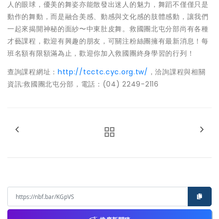
人的眼球，優美的舞姿亦能散發出迷人的魅力，舞蹈不僅僅只是
動作的舞動，而是融合美感、動感與文化感的肢體感動，讓我們
一起來揭開神秘的面紗〜中東肚皮舞。救國團北屯分部尚有各種
才藝課程，歡迎有興趣的朋友，可關注粉絲團擁有最新消息！每
班名額有限額滿為止，歡迎你加入救國團終身學習的行列！
查詢課程網址：
http://tcctc.cyc.org.tw/
，洽詢課程與相關
資訊:救國團北屯分部，電話：(04) 2249-2116