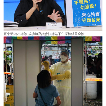
臺東新增23確診 成功鎮及議會快篩站下午採檢結果全陰