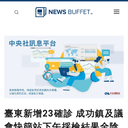
回到首頁
新聞稿分類
登入
刊登
臺東新增23確診 成功鎮及議
會快篩站下午採檢結果全陰