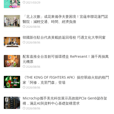
2021/03/29
「北上次數」成花東備孕夫妻困境！宜蘊串聯花蓮門諾
醫院：減輕交通、時間、經濟負擔
2026/08/06
韓國新任駐台代表黃載皓返回母校 巧遇文化大學同窗
2026/08/06
配客嘉推全台首創可循環禮盒 RePresent！滿千再抽萬
元機票
2026/08/06
《THE KING OF FIGHTERS AFK》操控翠綠火焰的格鬥
家「阿修．克里門森」登場
2026/08/06
Microchip攜手美光科技展示高效能PCIe Gen6儲存架
構，滿足AI與資料中心基礎架構需求
2026/08/06