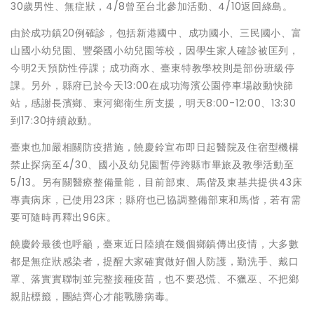
30歲男性、無症狀，4/8曾至台北參加活動、4/10返回綠島。
由於成功鎮20例確診，包括新港國中、成功國小、三民國小、富
山國小幼兒園、豐榮國小幼兒園等校，因學生家人確診被匡列，
今明2天預防性停課；成功商水、臺東特教學校則是部份班級停
課。另外，縣府已於今天13:00在成功海濱公園停車場啟動快篩
站，感謝長濱鄉、東河鄉衛生所支援，明天8:00-12:00、13:30
到17:30持續啟動。
臺東也加嚴相關防疫措施，饒慶鈴宣布即日起醫院及住宿型機構
禁止探病至4/30、國小及幼兒園暫停跨縣市畢旅及教學活動至
5/13。另有關醫療整備量能，目前部東、馬偕及東基共提供43床
專責病床，已使用23床；縣府也已協調整備部東和馬偕，若有需
要可隨時再釋出96床。
饒慶鈴最後也呼籲，臺東近日陸續在幾個鄉鎮傳出疫情，大多數
都是無症狀感染者，提醒大家確實做好個人防護，勤洗手、戴口
罩、落實實聯制並完整接種疫苗，也不要恐慌、不獵巫、不把鄉
親貼標籤，團結齊心才能戰勝病毒。