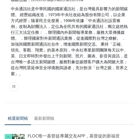
中央通訊社是中華民國的國家通訊社，是台灣最具影響力的新聞媒
體。 經歷組織改造，1973年中央社改組為股份有限公司，以企業
方式經營；隨著民主化發展，1996年依據「中央通訊社設置條
例」改制為財團法人，定位為全民共有的國家通訊社，獨立超然執
行三大法定任務： ．辦理國內外新聞報導業務，服務大眾傳播媒
體。 ．辦理國家對外新聞通訊業務，促進國際對台灣之瞭解。 ．
加強與國際新聞通訊社合作，增進國際新聞交流。 秉持「正確、
領先、客觀、翔實」的基本原則，中央社專業新聞團隊每天以中、
英、日文即時對外發出上千則新聞、照片、圖表、影音與資訊，是
台灣唯一多語文新聞媒體，服務對象從媒體客戶擴大為閱聽大眾；
從台灣民眾延伸至全球僑胞與讀者，充分扮演「台灣之眼，世界之
窗」。
精選新聞稿
最新新聞稿
FLOC唯一基督徒專屬交友APP，基督徒的新福音