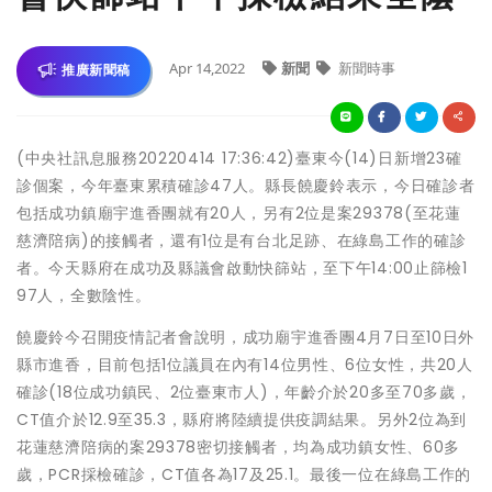
Apr 14,2022
新聞
新聞時事
推廣新聞稿
(中央社訊息服務20220414 17:36:42)臺東今(14)日新增23確
診個案，今年臺東累積確診47人。縣長饒慶鈴表示，今日確診者
包括成功鎮廟宇進香團就有20人，另有2位是案29378(至花蓮
慈濟陪病)的接觸者，還有1位是有台北足跡、在綠島工作的確診
者。今天縣府在成功及縣議會啟動快篩站，至下午14:00止篩檢1
97人，全數陰性。
饒慶鈴今召開疫情記者會說明，成功廟宇進香團4月7日至10日外
縣市進香，目前包括1位議員在內有14位男性、6位女性，共20人
確診(18位成功鎮民、2位臺東市人)，年齡介於20多至70多歲，
CT值介於12.9至35.3，縣府將陸續提供疫調結果。另外2位為到
花蓮慈濟陪病的案29378密切接觸者，均為成功鎮女性、60多
歲，PCR採檢確診，CT值各為17及25.1。最後一位在綠島工作的