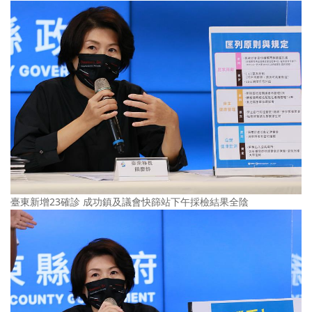
臺東新增23確診 成功鎮及議會快篩站下午採檢結果全陰