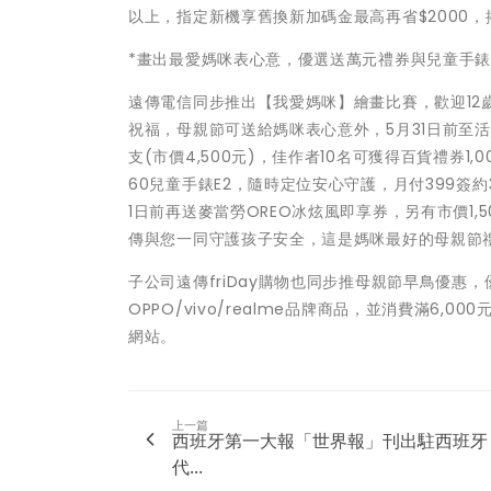
以上，指定新機享舊換新加碼金最高再省$2000
*畫出最愛媽咪表心意，優選送萬元禮券與兒童手錶，
遠傳電信同步推出【我愛媽咪】繪畫比賽，歡迎1
祝福，母親節可送給媽咪表心意外，5月31日前至活動
支(市價4,500元)，佳作者10名可獲得百貨禮券1
60兒童手錶E2，隨時定位安心守護，月付399簽
1日前再送麥當勞OREO冰炫風即享券，另有市價1
傳與您一同守護孩子安全，這是媽咪最好的母親節
子公司遠傳friDay購物也同步推母親節早鳥優惠，優
OPPO/vivo/realme品牌商品，並消費滿6,0
網站。
上一篇
西班牙第一大報「世界報」刊出駐西班牙
代...