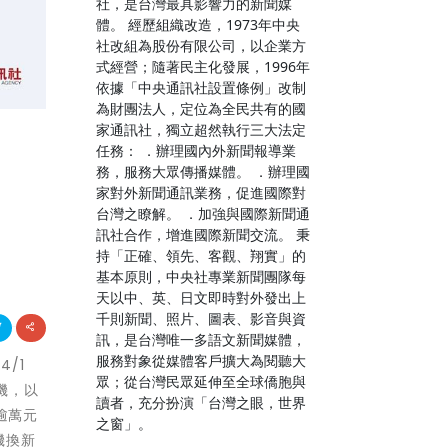
社，是台灣最具影響力的新聞媒
體。 經歷組織改造，1973年中央
社改組為股份有限公司，以企業方
式經營；隨著民主化發展，1996年
依據「中央通訊社設置條例」改制
為財團法人，定位為全民共有的國
家通訊社，獨立超然執行三大法定
任務： ．辦理國內外新聞報導業
務，服務大眾傳播媒體。 ．辦理國
家對外新聞通訊業務，促進國際對
台灣之瞭解。 ．加強與國際新聞通
訊社合作，增進國際新聞交流。 秉
持「正確、領先、客觀、翔實」的
基本原則，中央社專業新聞團隊每
天以中、英、日文即時對外發出上
千則新聞、照片、圖表、影音與資
訊，是台灣唯一多語文新聞媒體，
服務對象從媒體客戶擴大為閱聽大
/1
眾；從台灣民眾延伸至全球僑胞與
機，以
讀者，充分扮演「台灣之眼，世界
價逾萬元
之窗」。
機換新