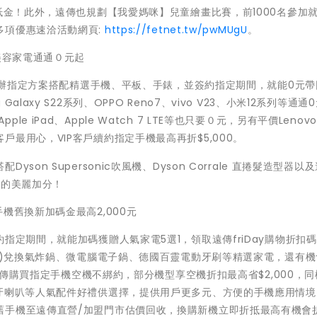
抵金！此外，遠傳也規劃【我愛媽咪】兒童繪畫比賽，前1000名參加
多項優惠速洽活動網頁:
https://fetnet.tw/pwMUgU
。
美容家電通通０元起
，申辦指定方案搭配精選手機、平板、手錶，並簽約指定期間，就能0元
ng Galaxy S22系列、OPPO Reno7、vivo V23、小米12系列等通
Apple iPad、Apple Watch 7 LTE等也只要０元，另有平價Lenov
最用心，VIP客戶續約指定手機最高再折$5,000。
on Supersonic吹風機、Dyson Corrale 直捲髮造型器以
媽的美麗加分！
機舊換新加碼金最高2,000元
定期間，就能加碼獲贈人氣家電5選1，領取遠傳friDay購物折扣碼1,
)兌換氣炸鍋、微電腦電子鍋、德國百靈電動牙刷等精選家電，還有機
來遠傳購買指定手機空機不綁約，部分機型享空機折扣最高省$2,000，
藍牙喇叭等人氣配件好禮供選擇，提供用戶更多元、方便的手機應用情境
舊手機至遠傳直營/加盟門市估價回收，換購新機立即折抵最高有機會