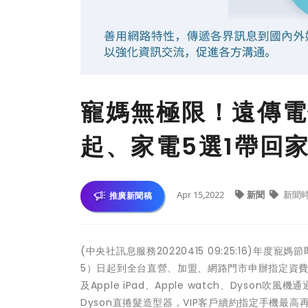
寵媽無極限！遠傳電
起、家電5選1帶回
Apr 15,2022
新聞
新聞
推廣新聞稿
(中央社訊息服務20220415 09:25:16)
5）日起到全台直營、加盟、網路門市申辦指定資費
及Apple iPad、Apple watch、Dys
Dyson直捲髮造型器，VIP客戶續約指定手機最高