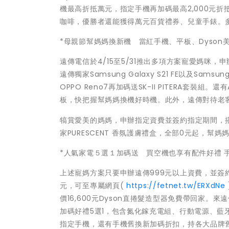
機最高折抵萬元，指定手機再加碼最高2,000元折
咖啡，優勝者還能獲得萬元百貨禮券、兒童手錶。
*母親節幫媽媽換新機 當紅手機、平板、Dyson
遠傳電信於4/15至5/31推出多項方案寵愛媽咪
遠傳獨家Samsung Galaxy S21 FE以及Samsu
OPPO Reno7再加碼送SK-II PITERA套裝組。還有
板，快把握幫媽媽換機好時機。此外，遠傳對待老客戶
犒賞愛美的媽媽，申辦指定資費並簽約指定期間，搭配Dys
家PURESCENT 香氛護膚禮盒，全部0元起，幫媽
*人氣家電５選１加碼送 買空機也享有配件好禮 手
上述寵媽方案只要申辦遠傳999元以上資費，並簽約指
元，可至專屬網頁(
https://fetnet.tw/ERXdNe
價16,600元Dyson直捲髮造型器免費帶回家。
加碼好禮5選1，包含氮化鎵充電組、行動電源、
指定手機，還有手機舊換新加碼折扣，持各大品牌