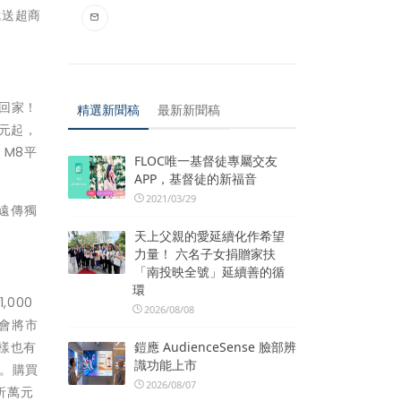
就送超商
帶回家！
精選新聞稿
最新新聞稿
通0元起，
o M8平
FLOC唯一基督徒專屬交友
APP，基督徒的新福音
2021/03/29
及遠傳獨
天上父親的愛延續化作希望
力量！ 六名子女捐贈家扶
「南投映全號」延續善的循
環
000
2026/08/08
會將市
同樣也有
鎧應 AudienceSense 臉部辨
識功能上市
。購買
2026/08/07
折萬元