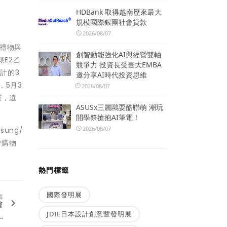
HDBank 取得越南歷來最大
規模國際銀團社會貸款
2026/08/07
禮物與
創智動能強化AI與經營雙軸
錶E2乙
競爭力 投資長受臺大EMBA
設計的3
邀分享AI時代投資思維
，5月3
2026/08/07
值，遠
ASUSx三麗鷗耍酷聯萌 潮玩
開學祭搶抱AI筆電！
2026/08/07
ung/
y購物
熱門標籤
國際發明展
篇
會
JDIE日本設計創意暨發明展
.