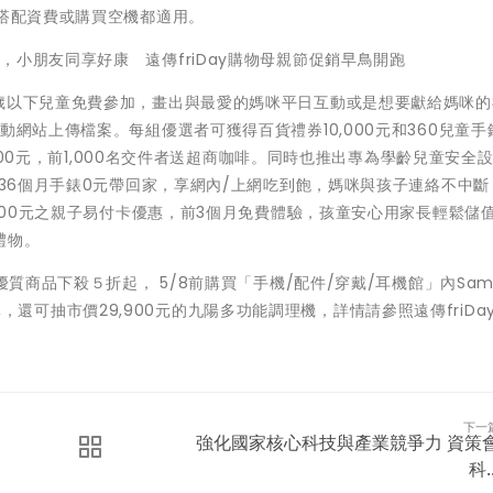
，搭配資費或購買空機都適用。
小朋友同享好康 遠傳friDay購物母親節促銷早鳥開跑
2歲以下兒童免費參加，畫出與最愛的媽咪平日互動或是想要獻給媽咪的
網站上傳檔案。每組優選者可獲得百貨禮券10,000元和360兒童手
,000元，前1,000名交件者送超商咖啡。同時也推出專為學齡兒童安全
約36個月手錶0元帶回家，享網內/上網吃到飽，媽咪與孩子連絡不中斷
,500元之親子易付卡優惠，前3個月免費體驗，孩童安心用家長輕鬆儲
禮物。
質商品下殺５折起， 5/8前購買「手機/配件/穿戴/耳機館」內Sams
00元，還可抽市價29,900元的九陽多功能調理機，詳情請參照遠傳friDa
下一
強化國家核心科技與產業競爭力 資策
科..