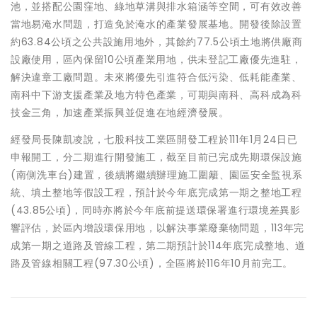
池，並搭配公園窪地、綠地草溝與排水箱涵等空間，可有效改善
當地易淹水問題，打造免於淹水的產業發展基地。開發後除設置
約63.84公頃之公共設施用地外，其餘約77.5公頃土地將供廠商
設廠使用，區內保留10公頃產業用地，供未登記工廠優先進駐，
解決違章工廠問題。未來將優先引進符合低污染、低耗能產業、
南科中下游支援產業及地方特色產業，可期與南科、高科成為科
技金三角，加速產業振興並促進在地經濟發展。
經發局長陳凱凌說，七股科技工業區開發工程於111年1月24日已
申報開工，分二期進行開發施工，截至目前已完成先期環保設施
(南側洗車台)建置，後續將繼續辦理施工圍籬、園區安全監視系
統、填土整地等假設工程，預計於今年底完成第一期之整地工程
(43.85公頃)，同時亦將於今年底前提送環保署進行環境差異影
響評估，於區內增設環保用地，以解決事業廢棄物問題，113年完
成第一期之道路及管線工程，第二期預計於114年底完成整地、道
路及管線相關工程(97.30公頃)，全區將於116年10月前完工。