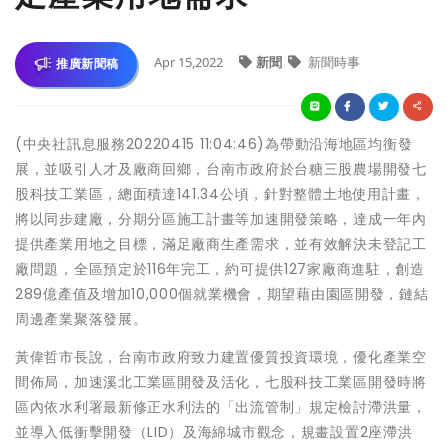
Apr 15,2022
新聞
新聞時事
推廣新聞稿
(中央社訊息服務20220415 11:04:46)為帶動沿海地區均衡發
展，並吸引人才及廠商回鄉，台南市政府於台糖三股農場開發七
股科技工業區，總面積達141.34公頃，針對整體土地使用計畫，
將以同步建廠，分期分區施工計畫等加速開發策略，達成一年內
提供產業用地之目標，滿足廠商生產需求，並有效解決未登記工
廠問題，全區預定於116年完工，約可提供127家廠商進駐，創造
289億產值及增加10,000個就業機會，期望藉由園區開發，鏈結
周邊產業聚落發展。
黃偉哲市長說，台南市政府致力建置優質投資環境，優化產業空
間佈局，加速溪北工業區開發及活化，七股科技工業區開發時將
區內依水利署最新修正水利法的「出流管制」規定檢討滯洪量，
並導入低衝擊開發（LID）及海綿城市觀念，規畫設置2座滯洪