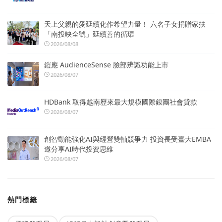
天上父親的愛延續化作希望力量！ 六名子女捐贈家扶
「南投映全號」延續善的循環
2026/08/08
鎧應 AudienceSense 臉部辨識功能上市
2026/08/07
HDBank 取得越南歷來最大規模國際銀團社會貸款
2026/08/07
創智動能強化AI與經營雙軸競爭力 投資長受臺大EMBA
邀分享AI時代投資思維
2026/08/07
熱門標籤