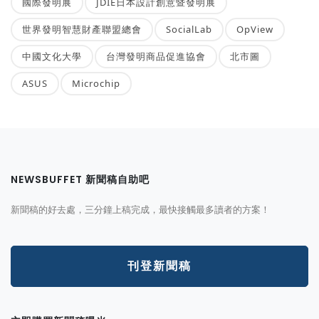
國際發明展
JDIE日本設計創意暨發明展
世界發明智慧財產聯盟總會
SocialLab
OpView
中國文化大學
台灣發明商品促進協會
北市圖
ASUS
Microchip
NEWSBUFFET 新聞稿自助吧
新聞稿的好去處，三分鐘上稿完成，最快接觸最多讀者的方案！
刊登新聞稿