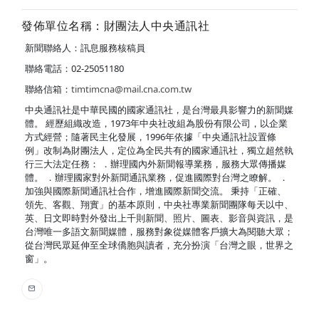
發佈單位名稱：財團法人中央通訊社
新聞聯絡人：訊息服務核稿員
聯絡電話：02-25051180
聯絡信箱：
timtimcna@mail.cna.com.tw
中央通訊社是中華民國的國家通訊社，是台灣最具影響力的新聞媒
體。 經歷組織改造，1973年中央社改組為股份有限公司，以企業
方式經營；隨著民主化發展，1996年依據「中央通訊社設置條
例」改制為財團法人，定位為全民共有的國家通訊社，獨立超然執
行三大法定任務： ．辦理國內外新聞報導業務，服務大眾傳播媒
體。 ．辦理國家對外新聞通訊業務，促進國際對台灣之瞭解。 ．
加強與國際新聞通訊社合作，增進國際新聞交流。 秉持「正確、
領先、客觀、翔實」的基本原則，中央社專業新聞團隊每天以中、
英、日文即時對外發出上千則新聞、照片、圖表、影音與資訊，是
台灣唯一多語文新聞媒體，服務對象從媒體客戶擴大為閱聽大眾；
從台灣民眾延伸至全球僑胞與讀者，充分扮演「台灣之眼，世界之
窗」。