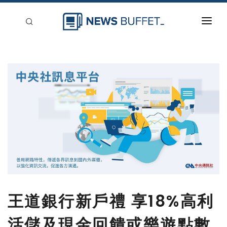
回到首頁
新聞稿分類
登入
刊登
王道銀行新戶禮 享18%高利
活儲及現金回饋或樂遊點數