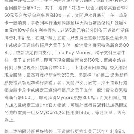
擇新戶好禮二選一，在開戶隔月底前登入網銀，還能額外獲得現
金回饋新台幣50元。其中，選擇「好禮一:現金回饋最高新台幣2
50元及台幣活儲利率最高18%」者，於開戶次月底前，任一筆刷
卡一般消費，享收到本行通知簡訊起14天內台幣活儲帳戶餘額5
萬元內18%活儲年利率優惠，超過5萬元的部分則依王道銀行活儲
牌告利率計息；在開戶隔月底前，只要持王道銀行簽帳金融卡刷
卡或綁定王道銀行帳戶之電子支付一般消費合併累積滿新台幣88
8元，或新綁定街口支付、Line Pay Money、橘子支付三者中
任一電子支付帳戶，即可享現金回饋新台幣150元，而綁定悠遊
付則可獲得現金回饋新台幣200元；上述現金回饋加計登入網銀
現金回饋，最高可獲得新台幣250元。另選擇「好禮二:樂遊新戶
點數禮及智冠加碼好康禮」者，於開戶次月底前，持王道銀行簽
帳金融卡刷卡或綁定王道銀行帳戶之電子支付一般消費合併累積
滿新台幣500元，即可獲得Mycard點數300點；而於相同期間
內加入且綁定王道Line官方帳號，可額外獲得智冠科技加碼贈送
的遊戲虛寶一組及MyCard現金抵用券180元，每月限量，送完
為止。
除上述的限時新戶好禮外，王道銀行更推出美元活存年利率8%