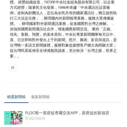
體。 經歷組織改造，1973年中央社改組為股份有限公司，以企業
方式經營；隨著民主化發展，1996年依據「中央通訊社設置條
例」改制為財團法人，定位為全民共有的國家通訊社，獨立超然執
行三大法定任務： ．辦理國內外新聞報導業務，服務大眾傳播媒
體。 ．辦理國家對外新聞通訊業務，促進國際對台灣之瞭解。 ．
加強與國際新聞通訊社合作，增進國際新聞交流。 秉持「正確、
領先、客觀、翔實」的基本原則，中央社專業新聞團隊每天以中、
英、日文即時對外發出上千則新聞、照片、圖表、影音與資訊，是
台灣唯一多語文新聞媒體，服務對象從媒體客戶擴大為閱聽大眾；
從台灣民眾延伸至全球僑胞與讀者，充分扮演「台灣之眼，世界之
窗」。
精選新聞稿
最新新聞稿
FLOC唯一基督徒專屬交友APP，基督徒的新福音
2021/03/29