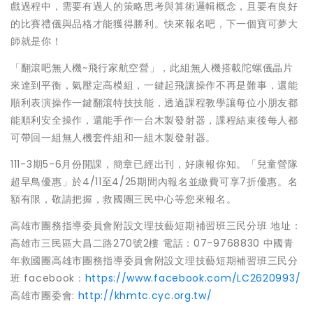
戲過程中，需要有過人的策略思考與算術邏輯概念，且要有良好
的比賽禮儀與品格才能獲得勝利。快來報名吧，下一個寶可夢大
師就是你！
「翻滾吧無人機~飛行家航空營」，此組無人機搭載陀螺儀晶片
來達到平衡，氣壓定高模組，一鍵起飛讓操作不再是難事，還能
順利表演操作一鍵翻滾特技技能，透過課程教學讓每位小朋友都
能順利安全操作，還能手作一台木製發射器，課程結束後每人都
可帶回一組無人機套件組和一組木製發射器。
111-3期5-6月份開課，簡章已經出刊，好康報你知。「兒童營隊
超早鳥優惠」於4/11至4/25期間內報名並繳費可享7折優惠。名
額有限，敬請把握，救國團三民中心等您來報名。
高雄市團務指導委員會附設文理技藝短期補習班三民分班 地址：
高雄市三民區大昌二路270號2樓 電話：07-9768830 中國青
年救國團高雄市團務指導委員會附設文理技藝短期補習班三民分
班 facebook：
https://www.facebook.com/LC2620993/
高雄市團委會:
http://khmtc.cyc.org.tw/