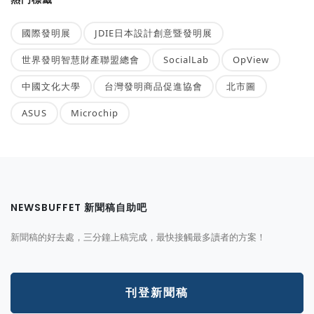
國際發明展
JDIE日本設計創意暨發明展
世界發明智慧財產聯盟總會
SocialLab
OpView
中國文化大學
台灣發明商品促進協會
北市圖
ASUS
Microchip
NEWSBUFFET 新聞稿自助吧
新聞稿的好去處，三分鐘上稿完成，最快接觸最多讀者的方案！
刊登新聞稿