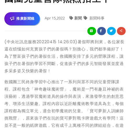
Apr 15,2022
新聞
新聞時事
推廣新聞稿
(中央社訊息服務20220415 14:26:03)暑假即將到來，各位家長
還在煩惱如何充實孩子們的暑假嗎？別擔心，我們都準備好了！
為了豐富孩子們的暑假生活，救國團安排了多元的營隊課程，讓
孩子們在暑假的學習不間斷，促進孩子們的多元智能發展並度過
多采多姿又快樂的暑假！
救國團三民終身學習中心推出了一系列與眾不同的兒童營隊課
程。課程包含「神奇趣味魔術營」，魔術是一門有趣且神祕的表
演藝術，透過學習魔術道具的操作與表演，來激發學生的創意思
考、增添生活樂趣。課程內容以近距離魔術教學道具為主，每個
課程都為獨立單元，適合初學魔術的兒童。「寶可夢新人訓練師
挑戰營」，原來孩子們在玩的寶可夢對戰卡牌遊戲大有學問！這
並不是一般的紙牌遊戲，它有成千上萬種不同的牌組組合，在遊