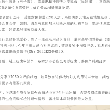
上救生協會（朴子市）、嘉義縣精神康扶之友協會（民雄鄉）、嘉義
等6處單位負責管理，就近發放弱勢家庭物資。
理物資銀行迄今，受益對象超過22萬人次，為提供多元性及在地性服務
聯合會合作，規劃、訪查有意願加入社區冰箱的社福單位，並評估區
因素，將資源發揮效益最大化。
銀行集結各地愛心，除了一般生活用品與食品，還有高單價營養品（
等特殊用品，今年再推出愛心社區冰箱，響應食物不浪費理念，歡迎善
縣物資銀行(05）3622123分機20。
團體、社工提出申請外，各鄉鎮市公所也可以提出，將觸角持續延伸
分享了1950公斤的麵包，如果沒有這個機制好好利用這些食物，麵包
給更多有需要的家庭。
下，很感謝台灣食物聯合會捐給地方7台社區冰箱，希望各鄉鎮市也能
縣府也會滾動式檢討運作情形，讓社區冰箱能發揮最大效益。