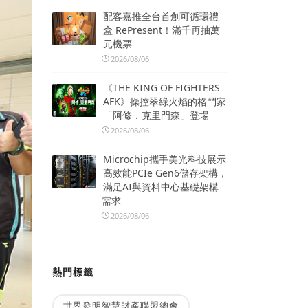
配客嘉推全台首創可循環禮
盒 RePresent！滿千再抽萬
元機票
2026/08/06
《THE KING OF FIGHTERS
AFK》操控翠綠火焰的格鬥家
「阿修．克里門森」登場
2026/08/06
Microchip攜手美光科技展示
高效能PCIe Gen6儲存架構，
滿足AI與資料中心基礎架構
需求
2026/08/06
熱門標籤
世界發明智慧財產聯盟總會