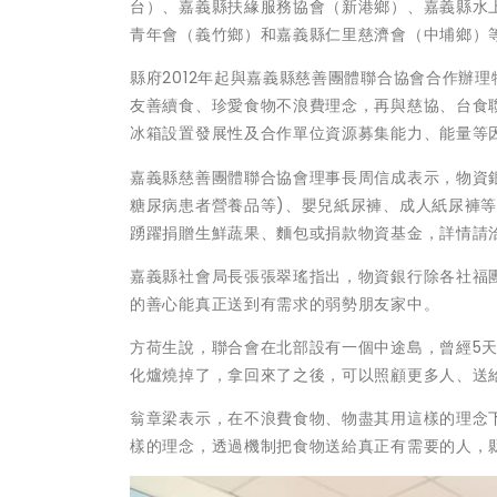
台）、嘉義縣扶緣服務協會（新港鄉）、嘉義縣水
青年會（義竹鄉）和嘉義縣仁里慈濟會（中埔鄉）
縣府2012年起與嘉義縣慈善團體聯合協會合作辦
友善續食、珍愛食物不浪費理念，再與慈協、台食
冰箱設置發展性及合作單位資源募集能力、能量等
嘉義縣慈善團體聯合協會理事長周信成表示，物資
糖尿病患者營養品等)、嬰兒紙尿褲、成人紙尿褲
踴躍捐贈生鮮蔬果、麵包或捐款物資基金，詳情請洽嘉義
嘉義縣社會局長張張翠瑤指出，物資銀行除各社福
的善心能真正送到有需求的弱勢朋友家中。
方荷生說，聯合會在北部設有一個中途島，曾經5天
化爐燒掉了，拿回來了之後，可以照顧更多人、送
翁章梁表示，在不浪費食物、物盡其用這樣的理念
樣的理念，透過機制把食物送給真正有需要的人，