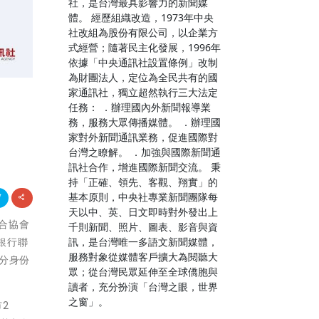
社，是台灣最具影響力的新聞媒
體。 經歷組織改造，1973年中央
社改組為股份有限公司，以企業方
式經營；隨著民主化發展，1996年
依據「中央通訊社設置條例」改制
為財團法人，定位為全民共有的國
家通訊社，獨立超然執行三大法定
任務： ．辦理國內外新聞報導業
務，服務大眾傳播媒體。 ．辦理國
家對外新聞通訊業務，促進國際對
台灣之瞭解。 ．加強與國際新聞通
訊社合作，增進國際新聞交流。 秉
持「正確、領先、客觀、翔實」的
基本原則，中央社專業新聞團隊每
天以中、英、日文即時對外發出上
聯合協會
千則新聞、照片、圖表、影音與資
訊，是台灣唯一多語文新聞媒體，
銀行聯
服務對象從媒體客戶擴大為閱聽大
分身份
眾；從台灣民眾延伸至全球僑胞與
讀者，充分扮演「台灣之眼，世界
之窗」。
2