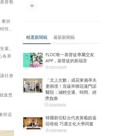
縣基督教
，秉持
域特性、
精選新聞稿
最新新聞稿
如安素、
FLOC唯一基督徒專屬交友
心各界
APP，基督徒的新福音
2021/03/29
，讓社會
「北上次數」成花東備孕夫
妻困境！宜蘊串聯花蓮門諾
醫院：減輕交通、時間、經
就進焚
濟負擔
2026/08/06
兼持這
韓國新任駐台代表黃載皓返
回母校 巧遇文化大學同窗
2026/08/06