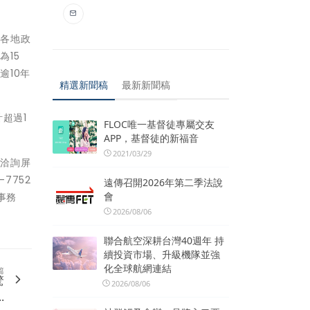
縣各地政
15
逾10年
精選新聞稿
最新新聞稿
計超過1
FLOC唯一基督徒專屬交友
APP，基督徒的新福音
2021/03/29
迎洽詢屏
7752
遠傳召開2026年第二季法說
會
事務
2026/08/06
聯合航空深耕台灣40週年 持
續投資市場、升級機隊並強
化全球航網連結
篇
驚
2026/08/06
.