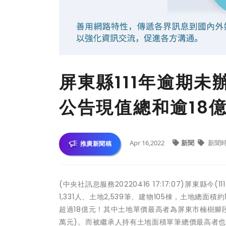
屏東縣111年逾期
公告現值總和逾18
Apr 16,2022
新聞
新聞
推廣新聞稿
(中央社訊息服務20220416 17:17:07)屏
1,331人、土地2,539筆、建物105棟，土地總
超過18億元！其中土地單價最高者為屏東市楠樹腳
萬元)。而被繼承人持有土地面積單筆總價最高者也