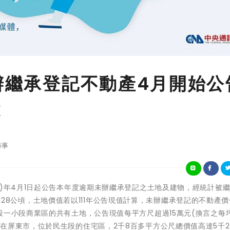
未辦繼承登記不動產4月開始公
億
時事
東縣今(111)年4月1日起公告本年度逾期未辦繼承登記之土地及建物，經統計被
面積約128公頃，土地價值若以111年公告現值計算，未辦繼承登記的不動產
段一小段商業區的共有土地，公告現值每平方尺超過15萬元(換言之每坪
在屏東市，位於民生段的住宅區，2千8百多平方公尺總價值高達5千