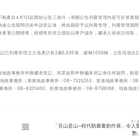
之不動產自4月1日起開始公告三個月（有關公告列冊管理內容可於屏東
倘逾公告期間仍未申請登記者，將由縣府予以列冊管理，列冊管理期間為
財產署公開標售，經標售所得之價款以專戶儲存，繼承人得依法領取，
記已列冊管理之土地累計有2萬5,536筆、建物1,059棟，公告現值合
轄地政事務所申辦繼承登記。民眾如對申辦繼承登記有任何疑問，歡
各地政事務所（屏東地政事務所：08-7325253、里港地政事務所：08-
事務所：08-8331400、枋寮地政事務所：08-8788168、恆春地政
下一
「見山是山─程代勒書畫創作展」令人
艷..