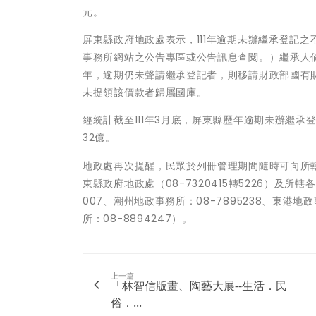
元。
屏東縣政府地政處表示，111年逾期未辦繼承登記
事務所網站之公告專區或公告訊息查閱。）繼承人
年，逾期仍未聲請繼承登記者，則移請財政部國有
未提領該價款者歸屬國庫。
經統計截至111年3月底，屏東縣歷年逾期未辦繼承登
32億。
地政處再次提醒，民眾於列冊管理期間隨時可向所
東縣政府地政處（08-7320415轉5226）及所轄
007、潮州地政事務所：08-7895238、東港地政
所：08-8894247）。
上一篇
「林智信版畫、陶藝大展--生活．民
俗．...