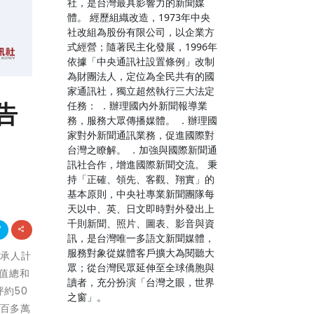
社，是台灣最具影響力的新聞媒
體。 經歷組織改造，1973年中央
社改組為股份有限公司，以企業方
式經營；隨著民主化發展，1996年
依據「中央通訊社設置條例」改制
為財團法人，定位為全民共有的國
家通訊社，獨立超然執行三大法定
告
任務： ．辦理國內外新聞報導業
務，服務大眾傳播媒體。 ．辦理國
家對外新聞通訊業務，促進國際對
台灣之瞭解。 ．加強與國際新聞通
訊社合作，增進國際新聞交流。 秉
持「正確、領先、客觀、翔實」的
基本原則，中央社專業新聞團隊每
天以中、英、日文即時對外發出上
千則新聞、照片、圖表、影音與資
訊，是台灣唯一多語文新聞媒體，
服務對象從媒體客戶擴大為閱聽大
繼承人計
眾；從台灣民眾延伸至全球僑胞與
價值總和
讀者，充分扮演「台灣之眼，世界
約50
之窗」。
2百多萬