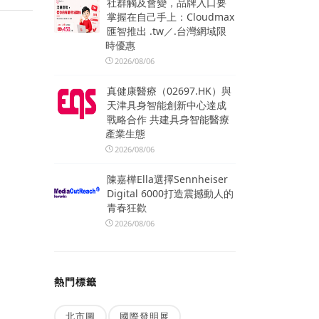
社群觸及會變，品牌入口要
掌握在自己手上：Cloudmax
匯智推出 .tw／.台灣網域限
時優惠
2026/08/06
真健康醫療（02697.HK）與
天津具身智能創新中心達成
戰略合作 共建具身智能醫療
產業生態
2026/08/06
陳嘉樺Ella選擇Sennheiser
Digital 6000打造震撼動人的
青春狂歡
2026/08/06
熱門標籤
北市圖
國際發明展