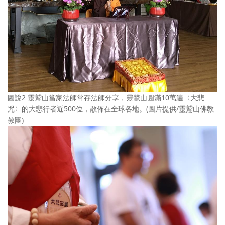
圖說2 靈鷲山當家法師常存法師分享，靈鷲山圓滿10萬遍〈大悲
咒〉的大悲行者近500位，散佈在全球各地。(圖片提供/靈鷲山佛教
教團)