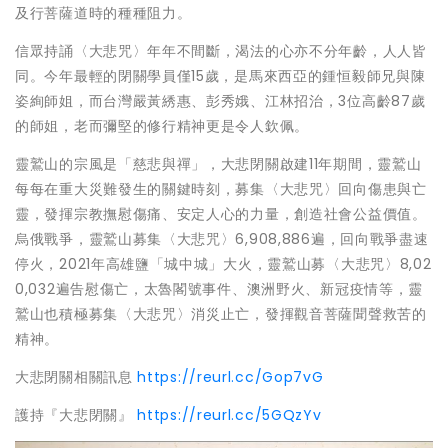
及行菩薩道時的種種阻力。
信眾持誦〈大悲咒〉年年不間斷，渴法的心亦不分年齡，人人皆
同。今年最輕的閉關學員僅15歲，是馬來西亞的鍾恒毅師兄與陳
姿絢師姐，而台灣嚴黃綉惠、彭秀娥、江林招治，3位高齡87歲
的師姐，老而彌堅的修行精神更是令人欽佩。
靈鷲山的宗風是「慈悲與禪」，大悲閉關啟建11年期間，靈鷲山
每每在重大災難發生的關鍵時刻，募集〈大悲咒〉回向傷患與亡
靈，發揮宗教撫慰傷痛、安定人心的力量，創造社會公益價值。
烏俄戰爭，靈鷲山募集〈大悲咒〉6,908,886遍，回向戰爭盡速
停火，2021年高雄鹽「城中城」大火，靈鷲山募〈大悲咒〉8,02
0,032遍告慰傷亡，太魯閣號事件、澳洲野火、新冠疫情等，靈
鷲山也積極募集〈大悲咒〉消災止亡，發揮觀音菩薩聞聲救苦的
精神。
大悲閉關相關訊息
https://reurl.cc/Gop7vG
護持『大悲閉關』
https://reurl.cc/5GQzYv