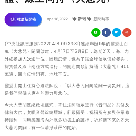
Apr 18,2022
新聞
新聞時事
推廣新聞稿
(中央社訊息服務20220418 09:33:31)連續舉辦11年的靈鷲山百
萬〈大悲咒〉閉關啟建，4月17日至5月8日，為期21天，海、內
外總參加人次逾千位，因應疫情，也為了讓全球信眾便於參與，
採實體及線上兩種方式進行，閉關期間預計持誦〈大悲咒〉400
萬遍，回向疫情消弭、地球平安。
靈鷲山開山住持心道法師說：「以大悲咒回向遠離一切災難，這
是我們學佛人應有的願力與悲心。」
今天大悲閉關總啟壇儀式，常住法師領眾進行《普門品》共修及
佛前大供，梵唄音聲繚繞壇城，莊嚴攝受，祝福所有參與信眾修
持順利，同時感謝海內外眾多功德主的護持，祈願接下來的21天
大悲咒閉關，有一個清淨莊嚴的開始。