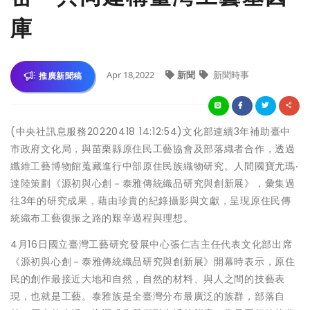
庫
Apr 18,2022
新聞
新聞時事
推廣新聞稿
(中央社訊息服務20220418 14:12:54)文化部連續3年補助臺中
市政府文化局，與苗栗縣原住民工藝協會及部落織者合作，透過
纖維工藝博物館蒐藏進行中部原住民族織物研究。人間國寶尤瑪‧
達陸策劃《源初與心創－泰雅傳統織品研究與創新展》，彙集過
往3年的研究成果，藉由珍貴的紀錄攝影與文獻，呈現原住民傳
統織布工藝復振之路的艱辛過程與理想。
4月16日國立臺灣工藝研究發展中心張仁吉主任代表文化部出席
《源初與心創－泰雅傳統織品研究與創新展》開幕時表示，原住
民的創作最接近大地和自然，自然的材料、與人之間的技藝表
現，也就是工藝。泰雅族是全臺灣分布最廣泛的族群，部落自