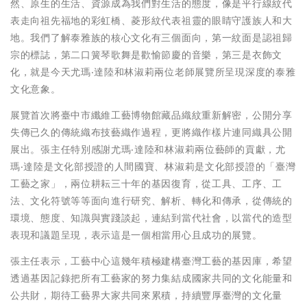
然、原生的生活、資源成為我們對生活的態度，像是平行線紋代
表走向祖先福地的彩虹橋、菱形紋代表祖靈的眼睛守護族人和大
地。我們了解泰雅族的核心文化有三個面向，第一紋面是認祖歸
宗的標誌，第二口簧琴歌舞是歡愉節慶的音樂，第三是衣飾文
化，就是今天尤瑪‧達陸和林淑莉兩位老師展覽所呈現深度的泰雅
文化意象。
展覽首次將臺中市纖維工藝博物館藏品織紋重新解密，公開分享
失傳已久的傳統織布技藝織作過程，更將織作樣片連同織具公開
展出。張主任特別感謝尤瑪‧達陸和林淑莉兩位藝師的貢獻，尤
瑪‧達陸是文化部授證的人間國寶、林淑莉是文化部授證的「臺灣
工藝之家」，兩位耕耘三十年的基因復育，從工具、工序、工
法、文化符號等等面向進行研究、解析、轉化和傳承，從傳統的
環境、態度、知識與實踐談起，連結到當代社會，以當代的造型
表現和議題呈現，表示這是一個相當用心且成功的展覽。
張主任表示，工藝中心這幾年積極建構臺灣工藝的基因庫，希望
透過基因記錄把所有工藝家的努力集結成國家共同的文化能量和
公共財，期待工藝界大家共同來累積，持續豐厚臺灣的文化量