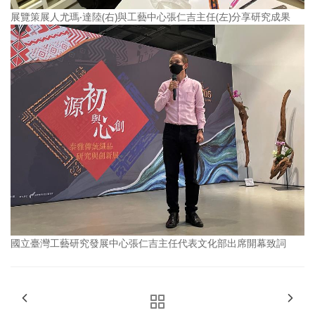
展覽策展人尤瑪‧達陸(右)與工藝中心張仁吉主任(左)分享研究成果
國立臺灣工藝研究發展中心張仁吉主任代表文化部出席開幕致詞