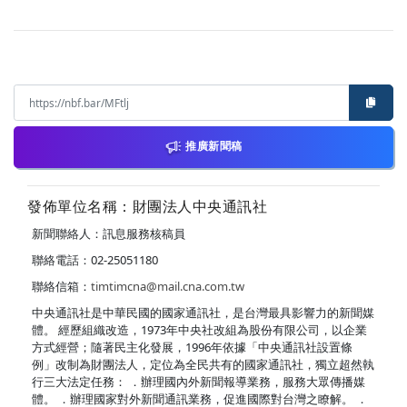
推廣新聞稿
發佈單位名稱：財團法人中央通訊社
新聞聯絡人：訊息服務核稿員
聯絡電話：02-25051180
聯絡信箱：
timtimcna@mail.cna.com.tw
中央通訊社是中華民國的國家通訊社，是台灣最具影響力的新聞媒
體。 經歷組織改造，1973年中央社改組為股份有限公司，以企業
方式經營；隨著民主化發展，1996年依據「中央通訊社設置條
例」改制為財團法人，定位為全民共有的國家通訊社，獨立超然執
行三大法定任務： ．辦理國內外新聞報導業務，服務大眾傳播媒
體。 ．辦理國家對外新聞通訊業務，促進國際對台灣之瞭解。 ．