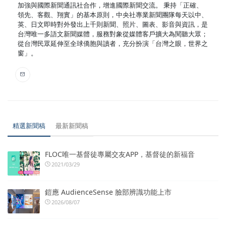
加強與國際新聞通訊社合作，增進國際新聞交流。 秉持「正確、
領先、客觀、翔實」的基本原則，中央社專業新聞團隊每天以中、
英、日文即時對外發出上千則新聞、照片、圖表、影音與資訊，是
台灣唯一多語文新聞媒體，服務對象從媒體客戶擴大為閱聽大眾；
從台灣民眾延伸至全球僑胞與讀者，充分扮演「台灣之眼，世界之
窗」。
精選新聞稿
最新新聞稿
FLOC唯一基督徒專屬交友APP，基督徒的新福音
2021/03/29
鎧應 AudienceSense 臉部辨識功能上市
2026/08/07