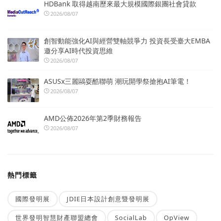
HDBank 取得越南歷來最大規模國際銀團社會貸款
2026/08/07
創智動能強化AI與經營雙軸競爭力 投資長受臺大EMBA
邀分享AI時代投資思維
2026/08/07
ASUSx三麗鷗耍酷聯萌 潮玩開學祭搶抱AI筆電！
2026/08/07
AMD公佈2026年第2季財務報告
2026/08/07
熱門標籤
國際發明展
JDIE日本設計創意暨發明展
世界發明智慧財產聯盟總會
SocialLab
OpView