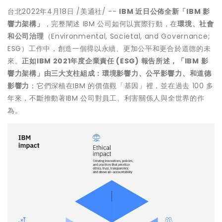
台北
2022年4月18日
/美通社/ --
IBM
近日公佈全新「
IBM
影
響力架構」
，完整闡述 IBM 公司如何以實際行動，在
環境、社會
和公司治理
（Environmental, Societal, and Governance;
ESG）工作中，創造一個得以永續、更加公平和更合於道德的未
來。
正如
IBM 2021
年度企業責任
(ESG)
報告所述，「
IBM
影
響力架構」由三大支柱組成：環境影響力、公平影響力、和道德
影響力
；它們深植在IBM 的價值觀「基因」裡，並在過去 100 多
年來，不斷推動著IBM 公司對員工、利害關係人與全世界的作
為。