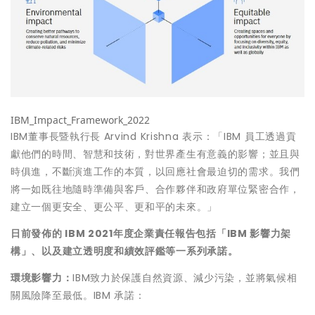
IBM_Impact_Framework_2022
IBM董事長暨執行長 Arvind Krishna 表示：「IBM 員工透過貢
獻他們的時間、智慧和技術，對世界產生有意義的影響；並且與
時俱進，不斷演進工作的本質，以回應社會最迫切的需求。我們
將一如既往地隨時準備與客戶、合作夥伴和政府單位緊密合作，
建立一個更安全、更公平、更和平的未來。」
日前發佈的
IBM 2021
年度企業責任報告包括「
IBM
影響力架
構」、以及建立透明度和績效評鑑等一系列承諾。
環境影響力：
IBM致力於保護自然資源、減少污染，並將氣候相
關風險降至最低。IBM 承諾：