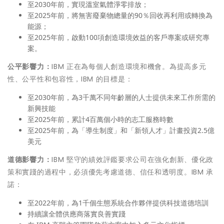
至2030年前，實現溫室氣體淨零排放；
至2025年前，將無害廢棄物總量的90％回收再利用或轉換為
能源；
至2025年前，啟動100項創造環境效益的客戶專案或研究專
案。
公平影響力：
IBM 正在為每個人創造環境和機會。為提高多元
性、公平性和包容性，IBM 的目標是：
至2030年前，為3千萬不同年齡層的人士提供未來工作所需的
新興技能
至2025年前，累計4百萬個小時的志工服務時數
至2025年前，為「導生制度」和「新領人才」計畫投資2.5億
美元
道德影響力：
IBM 堅守的績效評鑑要求公司在強化創新、優化政
策和實踐的過程中，必須優先考慮道德、信任和透明度。IBM 承
諾：
至2022年前，為1千個生態系統合作夥伴提供科技道德培訓
持續讓全體供應商落實良善實踐