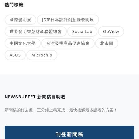
熱門標籤
國際發明展
JDIE日本設計創意暨發明展
世界發明智慧財產聯盟總會
SocialLab
OpView
中國文化大學
台灣發明商品促進協會
北市圖
ASUS
Microchip
NEWSBUFFET 新聞稿自助吧
新聞稿的好去處，三分鐘上稿完成，最快接觸最多讀者的方案！
刊登新聞稿