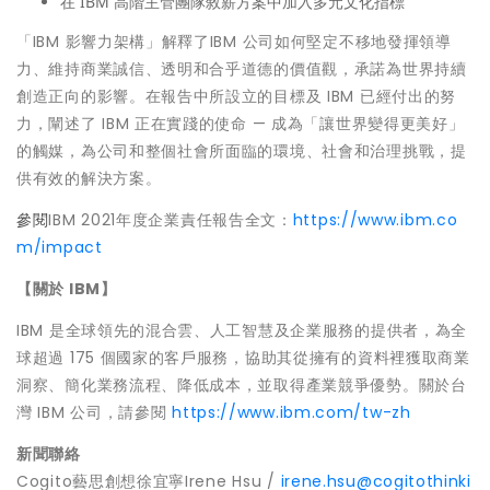
在 IBM 高階主管團隊敘薪方案中加入多元文化指標
「IBM 影響力架構」解釋了IBM 公司如何堅定不移地發揮領導
力、維持商業誠信、透明和合乎道德的價值觀，承諾為世界持續
創造正向的影響。在報告中所設立的目標及 IBM 已經付出的努
力，闡述了 IBM 正在實踐的使命 — 成為「讓世界變得更美好」
的觸媒，為公司和整個社會所面臨的環境、社會和治理挑戰，提
供有效的解決方案。
參閱
IBM 2021年度企業責任報告全文：
https://www.ibm.co
m/impact
【關於
IBM
】
IBM 是全球領先的混合雲、人工智慧及企業服務的提供者，為全
球超過 175 個國家的客戶服務，協助其從擁有的資料裡獲取商業
洞察、簡化業務流程、降低成本，並取得產業競爭優勢。關於台
灣 IBM 公司，請參閱
https://www.ibm.com/tw-zh
新聞聯絡
Cogito藝思創想徐宜寧Irene Hsu /
irene.hsu@cogitothinki