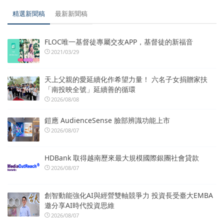
精選新聞稿
最新新聞稿
FLOC唯一基督徒專屬交友APP，基督徒的新福音
2021/03/29
天上父親的愛延續化作希望力量！ 六名子女捐贈家扶
「南投映全號」延續善的循環
2026/08/08
鎧應 AudienceSense 臉部辨識功能上市
2026/08/07
HDBank 取得越南歷來最大規模國際銀團社會貸款
2026/08/07
創智動能強化AI與經營雙軸競爭力 投資長受臺大EMBA
邀分享AI時代投資思維
2026/08/07