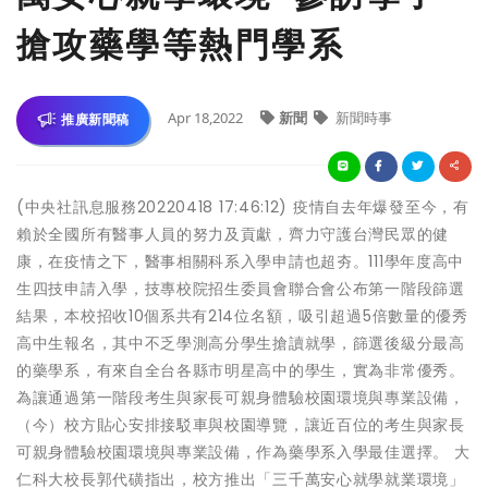
搶攻藥學等熱門學系
Apr 18,2022
新聞
新聞時事
推廣新聞稿
(中央社訊息服務20220418 17:46:12) 疫情自去年爆發至今，有
賴於全國所有醫事人員的努力及貢獻，齊力守護台灣民眾的健
康，在疫情之下，醫事相關科系入學申請也超夯。111學年度高中
生四技申請入學，技專校院招生委員會聯合會公布第一階段篩選
結果，本校招收10個系共有214位名額，吸引超過5倍數量的優秀
高中生報名，其中不乏學測高分學生搶讀就學，篩選後級分最高
的藥學系，有來自全台各縣市明星高中的學生，實為非常優秀。
為讓通過第一階段考生與家長可親身體驗校園環境與專業設備，
（今）校方貼心安排接駁車與校園導覽，讓近百位的考生與家長
可親身體驗校園環境與專業設備，作為藥學系入學最佳選擇。 大
仁科大校長郭代磺指出，校方推出「三千萬安心就學就業環境」