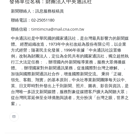
發佈單位名稱：財團法人中央通訊社
新聞聯絡人：訊息服務核稿員
聯絡電話：02-25051180
聯絡信箱：
timtimcna@mail.cna.com.tw
中央通訊社是中華民國的國家通訊社，是台灣最具影響力的新聞媒
體。 經歷組織改造，1973年中央社改組為股份有限公司，以企業
方式經營；隨著民主化發展，1996年依據「中央通訊社設置條
例」改制為財團法人，定位為全民共有的國家通訊社，獨立超然執
行三大法定任務： ．辦理國內外新聞報導業務，服務大眾傳播媒
體。 ．辦理國家對外新聞通訊業務，促進國際對台灣之瞭解。 ．
加強與國際新聞通訊社合作，增進國際新聞交流。 秉持「正確、
領先、客觀、翔實」的基本原則，中央社專業新聞團隊每天以中、
英、日文即時對外發出上千則新聞、照片、圖表、影音與資訊，是
台灣唯一多語文新聞媒體，服務對象從媒體客戶擴大為閱聽大眾；
從台灣民眾延伸至全球僑胞與讀者，充分扮演「台灣之眼，世界之
窗」。