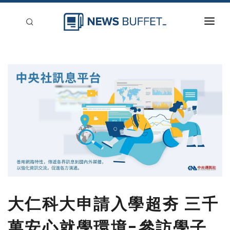
回到首頁
新聞稿分類
登入
刊登
大仁科大申請入學超夯 三千
萬安心就學環境-參訪學子