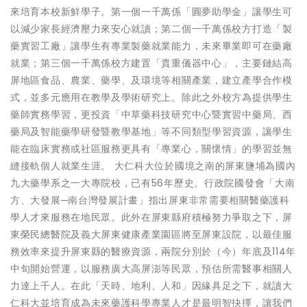
來培育本校新鮮學子。第一個一千萬係「圓夢助學金」讓學生可
以減少家長經濟壓力來安心就讀；第二個一千萬係校方打造「製
藥實習工廠」讓學生有專業製藥就業能力，未來畢業即可在藥廠
就業；第三個一千萬係校方建置「貴重儀器中心」，主要鏈結高
屏地區食品、農業、藥學、及環境等相關產業，建立產學合作模
式，並多元應用在教學及學術研究上。除此之外校方為提供學生
藥師實務學習，更投資「中草藥科技研究中心暨實習中藥局、西
藥局及智能藥學研發暨教學基地」等不同類型學習資源，讓學生
能在臨床實務或社區服務更具有「專業心，關懷情」的學習並無
縫接軌個人就業生涯。 大仁科大位於國境之南的屏東鹽埔為國內
九大藥學系之一大專院校，已有56年歷史。行政院國發會「大南
方、大發展─南台灣發展計畫」指出屏東非常需要相關醫藥護科
學人才來服務在地民眾。此外在屏東縣府積極努力爭取之下，屏
東榮民總醫院及義大屏東健康產業園區將至屏東設院，以最佳服
務效率來提升屏東縣的醫療資源，兩院分別於（今）年底及114年
中旬開始營運，以服務廣大高屏澎等民眾，預估所需醫事相關人
力達上千人。在此「天時、地利、人和」因緣具足之下，就讀大
仁科大並培育成為未來藥護科學專業人才是最明智抉擇，讓我們