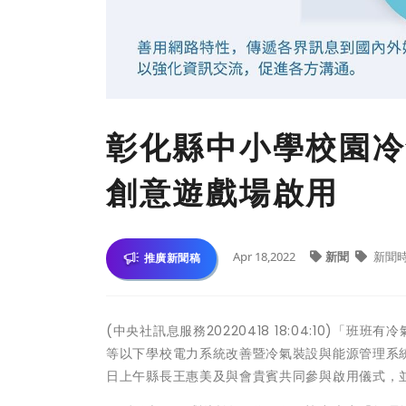
彰化縣中小學校園冷
創意遊戲場啟用
Apr 18,2022
新聞
新聞
推廣新聞稿
(中央社訊息服務20220418 18:04:10)
等以下學校電力系統改善暨冷氣裝設與能源管理系統
日上午縣長王惠美及與會貴賓共同參與啟用儀式，