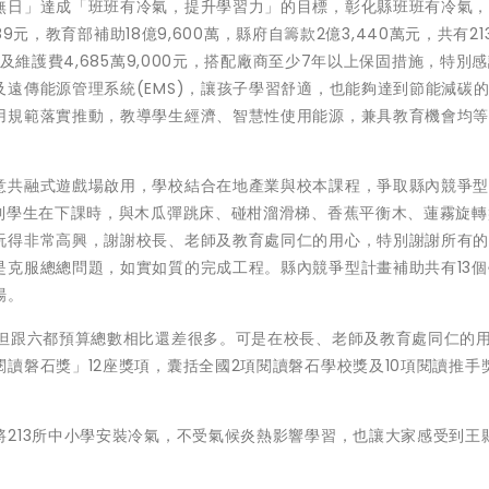
無日」達成「班班有冷氣，提升學習力」的目標，彰化縣班班有冷氣
89元，教育部補助18億9,600萬，縣府自籌款2億3,440萬元，共有21
及維護費4,685萬9,000元，搭配廠商至少7年以上保固措施，特別
遠傳能源管理系統(EMS)，讓孩子學習舒適，也能夠達到節能減碳
用規範落實推動，教導學生經濟、智慧性使用能源，兼具教育機會均
意共融式遊戲場啟用，學校結合在地產業與校本課程，爭取縣內競爭
看到學生在下課時，與木瓜彈跳床、碰柑溜滑梯、香蕉平衡木、蓮霧旋轉
玩得非常高興，謝謝校長、老師及教育處同仁的用心，特別謝謝所有
是克服總總問題，如實如質的完成工程。縣內競爭型計畫補助共有13個
場。
，但跟六都預算總數相比還差很多。可是在校長、老師及教育處同仁的
讀磐石獎」12座獎項，囊括全國2項閱讀磐石學校獎及10項閱讀推手
213所中小學安裝冷氣，不受氣候炎熱影響學習，也讓大家感受到王