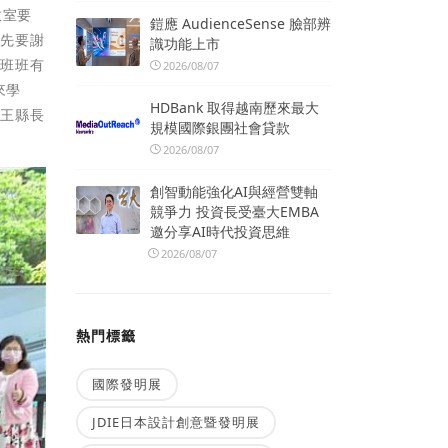
教室要
鎧應 AudienceSense 臉部辨
首先要謝
識功能上市
次班班有
2026/08/07
來學
HDBank 取得越南歷來最大
到王縣長
規模國際銀團社會貸款
2026/08/07
創智動能強化AI與經營雙軸
競爭力 投資長受臺大EMBA
邀分享AI時代投資思維
2026/08/07
熱門標籤
國際發明展
JDIE日本設計創意暨發明展