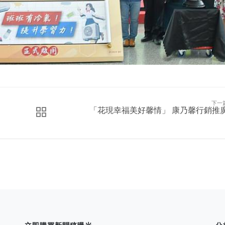
下一
「花現幸福美好馨情」 康乃馨行銷推