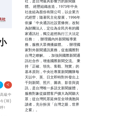
社，是台灣最具影響力的新聞媒
體。 經歷組織改造，1973年中央
社改組為股份有限公司，以企業方
式經營；隨著民主化發展，1996年
依據「中央通訊社設置條例」改制
為財團法人，定位為全民共有的國
家通訊社，獨立超然執行三大法定
小
任務： ．辦理國內外新聞報導業
務，服務大眾傳播媒體。 ．辦理國
家對外新聞通訊業務，促進國際對
台灣之瞭解。 ．加強與國際新聞通
訊社合作，增進國際新聞交流。 秉
持「正確、領先、客觀、翔實」的
基本原則，中央社專業新聞團隊每
天以中、英、日文即時對外發出上
千則新聞、照片、圖表、影音與資
訊，是台灣唯一多語文新聞媒體，
服務對象從媒體客戶擴大為閱聽大
立高級中
眾；從台灣民眾延伸至全球僑胞與
(18)
讀者，充分扮演「台灣之眼，世界
呼!
之窗」。