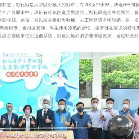
知道，彰化縣是六都以外最大的縣市，有213所中小學，將近6千間
前全台各縣市中，班班有冷氣的進度與測試，彰化縣是走在前面的，
務彰化縣。遠傳一直以來在推動大數據、人工智慧還有物聯網，這一
市創新應用獎，會根據老師、學生使用冷氣的習慣，還有外在環境的變化
建議怎麼樣來使用這個系統，以達到最好的節能排碳效果，這也呼應