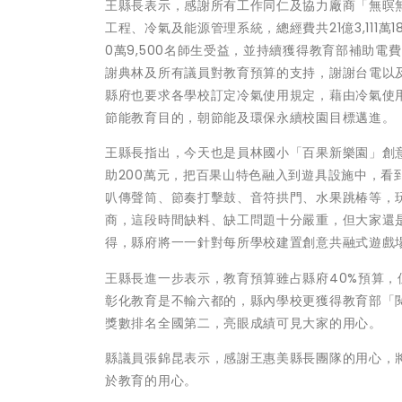
王縣長表示，感謝所有工作同仁及協力廠商「無暝
工程、冷氣及能源管理系統，總經費共21億3,111萬1
0萬9,500名師生受益，並持續獲得教育部補助電費
謝典林及所有議員對教育預算的支持，謝謝台電以及
縣府也要求各學校訂定冷氣使用規定，藉由冷氣使
節能教育目的，朝節能及環保永續校園目標邁進。
王縣長指出，今天也是員林國小「百果新樂園」創
助200萬元，把百果山特色融入到遊具設施中，
叭傳聲筒、節奏打擊鼓、音符拱門、水果跳椿等，
商，這段時間缺料、缺工問題十分嚴重，但大家還
得，縣府將一一針對每所學校建置創意共融式遊戲
王縣長進一步表示，教育預算雖占縣府40%預算
彰化教育是不輸六都的，縣內學校更獲得教育部「閱
獎數排名全國第二，亮眼成績可見大家的用心。
縣議員張錦昆表示，感謝王惠美縣長團隊的用心，將
於教育的用心。