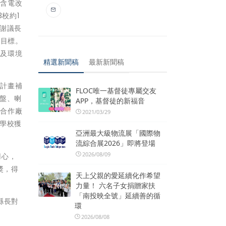
，含電改
3校約1
感謝議長
的目標。
等及環境
精選新聞稿
最新新聞稿
型計畫補
FLOC唯一基督徒專屬交友
盤、喇
APP，基督徒的新福音
的合作廠
2021/03/29
學校獲
亞洲最大級物流展「國際物
流綜合展2026」即將登場
2026/08/09
用心，
獎，得
天上父親的愛延續化作希望
力量！ 六名子女捐贈家扶
「南投映全號」延續善的循
縣長對
環
2026/08/08