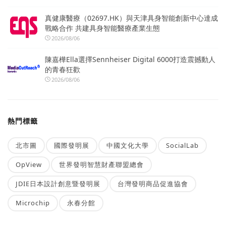
真健康醫療（02697.HK）與天津具身智能創新中心達成
戰略合作 共建具身智能醫療產業生態
2026/08/06
陳嘉樺Ella選擇Sennheiser Digital 6000打造震撼動人
的青春狂歡
2026/08/06
熱門標籤
北市圖
國際發明展
中國文化大學
SocialLab
OpView
世界發明智慧財產聯盟總會
JDIE日本設計創意暨發明展
台灣發明商品促進協會
Microchip
永春分館