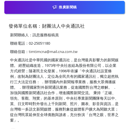
推廣新聞稿
發佈單位名稱：財團法人中央通訊社
新聞聯絡人：訊息服務核稿員
聯絡電話：02-25051180
聯絡信箱：
timtimcna@mail.cna.com.tw
中央通訊社是中華民國的國家通訊社，是台灣最具影響力的新聞媒
體。 經歷組織改造，1973年中央社改組為股份有限公司，以企業
方式經營；隨著民主化發展，1996年依據「中央通訊社設置條
例」改制為財團法人，定位為全民共有的國家通訊社，獨立超然執
行三大法定任務： ．辦理國內外新聞報導業務，服務大眾傳播媒
體。 ．辦理國家對外新聞通訊業務，促進國際對台灣之瞭解。 ．
加強與國際新聞通訊社合作，增進國際新聞交流。 秉持「正確、
領先、客觀、翔實」的基本原則，中央社專業新聞團隊每天以中、
英、日文即時對外發出上千則新聞、照片、圖表、影音與資訊，是
台灣唯一多語文新聞媒體，服務對象從媒體客戶擴大為閱聽大眾；
從台灣民眾延伸至全球僑胞與讀者，充分扮演「台灣之眼，世界之
窗」。