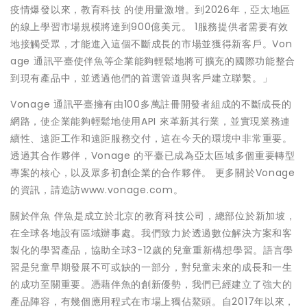
疫情爆發以來，教育科技 的使用量激增。到2026年，亞太地區
的線上學習市場規模將達到900億美元。 1服務提供者需要有效
地接觸受眾，才能進入這個不斷成長的市場並獲得新客戶。Von
age 通訊平臺使伴魚等企業能夠輕鬆地將可擴充的國際功能整合
到現有產品中，並透過他們的首選管道與客戶建立聯繫。」
Vonage 通訊平臺擁有由100多萬註冊開發者組成的不斷成長的
網路，使企業能夠輕鬆地使用API 來革新其行業，並實現業務連
續性、遠距工作和遠距服務交付，這在今天的環境中非常重要。
透過其合作夥伴，Vonage 的平臺已成為亞太區域多個重要轉型
專案的核心，以及眾多初創企業的合作夥伴。 更多關於Vonage
的資訊，請造訪www.vonage.com。
關於伴魚 伴魚是成立於北京的教育科技公司，總部位於新加坡，
在全球各地設有區域辦事處。我們致力於透過數位解決方案和客
製化的學習產品，協助全球3-12歲的兒童重新構想學習。語言學
習是兒童早期發展不可或缺的一部分，對兒童未來的成長和一生
的成功至關重要。憑藉伴魚的創新優勢，我們已經建立了強大的
產品陣容，有幾個應用程式在市場上獨佔鰲頭。自2017年以來，