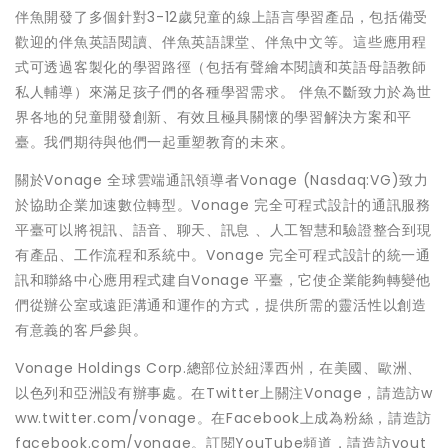
伴魚開發了多個針對3-12歲兒童的線上語言學習產品，包括備受
歡迎的伴魚英語閱讀、伴魚英語課堂、伴魚中文等。這些應用程
式可透過客製化的學習路徑（包括有聲繪本閱讀和英語母語教師
私人輔導）來滿足孩子們的各種學習需求。 伴魚不斷致力於為世
界各地的兒童開發創新、有效且極具關懷的學習解決方案和平
臺。我們期待與他們一起重塑教育的未來。
關於Vonage 全球雲端通訊領導者Vonage (Nasdaq:VG)致力
於協助企業加速數位轉型。Vonage 完全可程式設計的通訊服務
平臺可以將視訊、語音、聊天、訊息 、人工智慧和驗證整合到現
有產品、工作流程和系統中。Vonage 完全可程式設計的統一通
訊和聯絡中心應用程式建自Vonage 平臺，它使企業能夠轉變他
們從辦公室或遠距溝通和運作的方式，提供所需的靈活性以創造
有意義的客戶參與。
Vonage Holdings Corp.總部位於紐澤西州，在美國、歐洲、
以色列和亞洲設有辦事處。在Twitter上關注Vonage，請造訪w
ww.twitter.com/vonage。在Facebook上成為粉絲，請造訪
facebook.com/vonage。訂閱YouTube頻道，請造訪yout