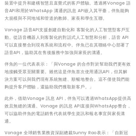
裝置中提升和建構智慧且直覺式的客戶體驗。透過將Vonage 語
音API和用於WhatsApp 溝通的訊息 API嵌入其平臺，伴魚能夠
大規模與不同地域和管道的教師、家長和學生互聯。
Vonage 語音API支援創建自動化和 客製化的人工智慧型客戶互
動。從語音機器人到客製化的對話式人工智慧和分析，語音 API
可以直接整合到現有系統和流程中。伴魚已在其聯絡中心部署了
語音API，協助其在售後服務中加強與家長的溝通。
伴魚的一位代表表示：「與Vonage 的合作對於幫助我們更有效
地接觸受眾至關重要。雖然這是伴魚首次使用通訊API，但其解
決方案可以與我們現有系統無縫、順暢地整合。這不僅使我們能
夠提升客戶體驗，還協助我們獲取新客戶。」
此外，借助Vonage 訊息 API，伴魚可以透過WhatsApp提供高
效且無縫的溝通。Vonage 的訊息 API直接與WhatsApp整合，
可以協助伴魚的電話銷售代表就學生資訊和報名事宜與家長溝
通。
Vonage 全球銷售業務資深副總裁Sunny Rao表示：「自新冠