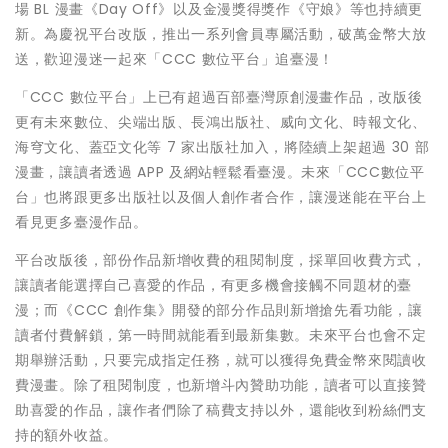
場 BL 漫畫《Day Off》以及金漫獎得獎作《守娘》等也持續更
新。為慶祝平台改版，推出一系列會員專屬活動，破萬金幣大放
送，歡迎漫迷一起來「CCC 數位平台」追臺漫！
「CCC 數位平台」上已有超過百部臺灣原創漫畫作品，改版後
更有未來數位、尖端出版、長鴻出版社、威向文化、時報文化、
海穹文化、蓋亞文化等 7 家出版社加入，將陸續上架超過 30 部
漫畫，讓讀者透過 APP 及網站輕鬆看臺漫。未來「CCC數位平
台」也將跟更多出版社以及個人創作者合作，讓漫迷能在平台上
看見更多臺漫作品。
平台改版後，部份作品新增收費的租閱制度，採單回收費方式，
讓讀者能選擇自己喜愛的作品，有更多機會接觸不同題材的臺
漫；而《CCC 創作集》開發的部分作品則新增搶先看功能，讓
讀者付費解鎖，第一時間就能看到最新集數。未來平台也會不定
期舉辦活動，只要完成指定任務，就可以獲得免費金幣來閱讀收
費漫畫。除了租閱制度，也新增斗內贊助功能，讀者可以直接贊
助喜愛的作品，讓作者們除了稿費支持以外，還能收到粉絲們支
持的額外收益。