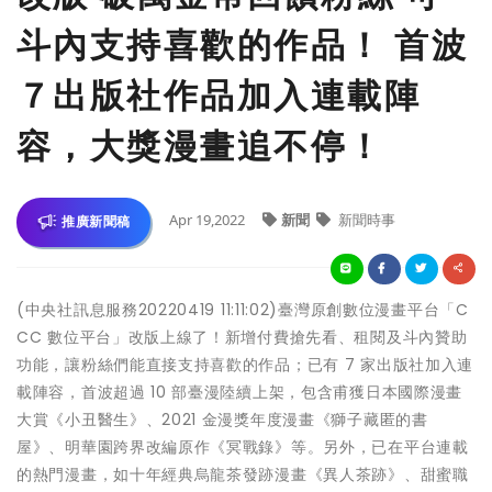
斗內支持喜歡的作品！ 首波
７出版社作品加入連載陣
容，大獎漫畫追不停！
Apr 19,2022
新聞
新聞時事
推廣新聞稿
(中央社訊息服務20220419 11:11:02)臺灣原創數位漫畫平台「C
CC 數位平台」改版上線了！新增付費搶先看、租閱及斗內贊助
功能，讓粉絲們能直接支持喜歡的作品；已有 7 家出版社加入連
載陣容，首波超過 10 部臺漫陸續上架，包含甫獲日本國際漫畫
大賞《小丑醫生》、2021 金漫獎年度漫畫《獅子藏匿的書
屋》、明華園跨界改編原作《冥戰錄》等。另外，已在平台連載
的熱門漫畫，如十年經典烏龍茶發跡漫畫《異人茶跡》、甜蜜職