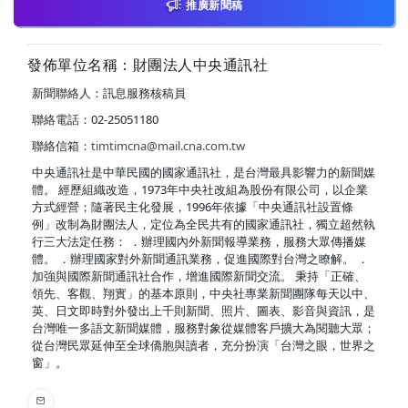
推廣新聞稿
發佈單位名稱：財團法人中央通訊社
新聞聯絡人：訊息服務核稿員
聯絡電話：02-25051180
聯絡信箱：
timtimcna@mail.cna.com.tw
中央通訊社是中華民國的國家通訊社，是台灣最具影響力的新聞媒
體。 經歷組織改造，1973年中央社改組為股份有限公司，以企業
方式經營；隨著民主化發展，1996年依據「中央通訊社設置條
例」改制為財團法人，定位為全民共有的國家通訊社，獨立超然執
行三大法定任務： ．辦理國內外新聞報導業務，服務大眾傳播媒
體。 ．辦理國家對外新聞通訊業務，促進國際對台灣之瞭解。 ．
加強與國際新聞通訊社合作，增進國際新聞交流。 秉持「正確、
領先、客觀、翔實」的基本原則，中央社專業新聞團隊每天以中、
英、日文即時對外發出上千則新聞、照片、圖表、影音與資訊，是
台灣唯一多語文新聞媒體，服務對象從媒體客戶擴大為閱聽大眾；
從台灣民眾延伸至全球僑胞與讀者，充分扮演「台灣之眼，世界之
窗」。