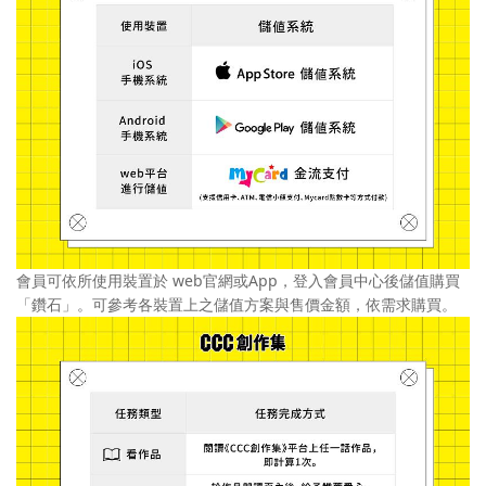
會員可依所使用裝置於 web官網或App，登入會員中心後儲值購買
「鑽石」。可參考各裝置上之儲值方案與售價金額，依需求購買。