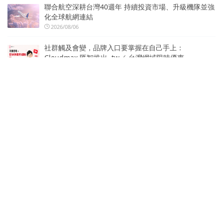
聯合航空深耕台灣40週年 持續投資市場、升級機隊並強
化全球航網連結
2026/08/06
社群觸及會變，品牌入口要掌握在自己手上：
Cloudmax 匯智推出 .tw／.台灣網域限時優惠
2026/08/06
真健康醫療（02697.HK）與天津具身智能創新中心達成
戰略合作 共建具身智能醫療產業生態
2026/08/06
陳嘉樺Ella選擇Sennheiser Digital 6000打造震撼動人
的青春狂歡
2026/08/06
熱門標籤
北市圖
國際發明展
中國文化大學
SocialLab