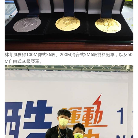
林育夙獲得100M仰式S6級、200M混合式SM6級雙料冠軍，以及50
M自由式S6級亞軍。