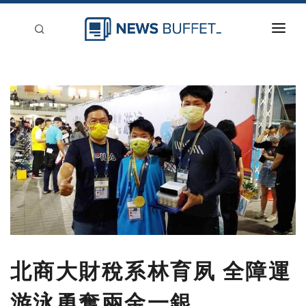
回到首頁
新聞稿分類
登入
刊登
北商大財稅系林育夙 全障運
游泳勇奪兩金一銀