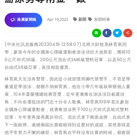
Apr 19,2022
新聞
新聞時事
推廣新聞稿
(中央社訊息服務20220419 12:58:07)北商大財稅系林育夙同
學，參加今年的全國身心障礙運動會游泳項目大放異彩，獲得10
0公尺仰式S6級、200公尺混合式SM6級雙料冠軍，以及50公尺
自由式S6級亞軍，表現相當優異。
林育夙天生沒有雙臂，因此從小就習慣用腳代替雙手，不管是學
畫還是學游泳，都難不倒林育夙，他在小學六年級就舉辦個人畫
展，104年還榮獲總統教育獎，近年更漸漸在游泳項目嶄露頭
角，不向命運低頭的鬥志十分令人敬佩。林育夙109年首次參加
全國身心障礙運動會，就勇奪游泳男子100公尺仰式及蛙式雙料
冠軍；今年更再接再厲於仰式、混合式拿下兩面金牌，自由式拿
下一面銀牌。連續兩屆比賽都能得到這麼好的成績，當然靠得是
他平常努力不懈的練習，林育夙在平時沒有比賽的時候，都會跟