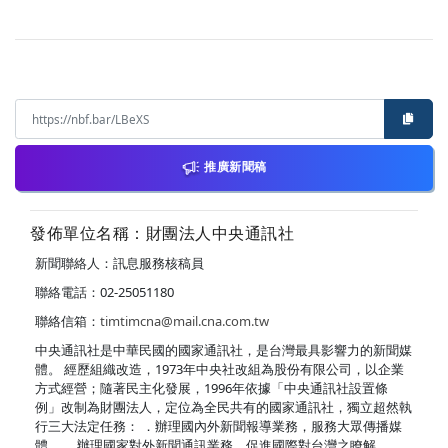
推廣新聞稿
發佈單位名稱：財團法人中央通訊社
新聞聯絡人：訊息服務核稿員
聯絡電話：02-25051180
聯絡信箱：
timtimcna@mail.cna.com.tw
中央通訊社是中華民國的國家通訊社，是台灣最具影響力的新聞媒
體。 經歷組織改造，1973年中央社改組為股份有限公司，以企業
方式經營；隨著民主化發展，1996年依據「中央通訊社設置條
例」改制為財團法人，定位為全民共有的國家通訊社，獨立超然執
行三大法定任務： ．辦理國內外新聞報導業務，服務大眾傳播媒
體。 ．辦理國家對外新聞通訊業務，促進國際對台灣之瞭解。 ．