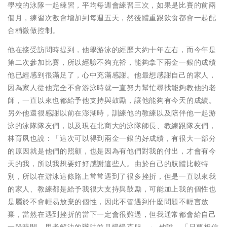
學校的泳隊一起練習，平均每週會練習三次，如果是比賽的前兩
個月，練習次數會增加到每週五天，然後體重跟飲食都會一起配
合稍微做控制。
他在接受訪問時提到，他學游泳的經歷大約十年左右，而今年是
第二次參加比賽，所以經驗不夠充裕，能夠拿下兩金一銀的成績
他已經感到很滿足了，心中充滿感謝。他最想感謝自己的家人，
因為家人從他完全不會游泳時就一直努力幫忙尋找能夠教他的老
師，一直以來也都給予他支持與鼓勵，讓他能夠有今天的成績。
另外他還很感謝以前在澎湖時，訓練他的教練以及陪伴他一起游
泳的泳隊隊友們，以及現在北商大的泳隊師長、教練跟隊友們，
林育夙也說：「這次可以得到兩金一銀的好成績，有很大一部分
的原因就是他們的照顧，也是因為有他們對我的付出，才會有今
天的我，所以我想要好好感謝這些人。由於自己的肢體比較特
別，所以在游泳這條路上常常遇到了很多挫折，但是一直以來我
的家人、教練都是給予我很大支持與鼓勵，可能加上我的個性也
是屬於不會輕易放棄的個性，因此不管遇到什麼問題不輕言放
棄，當然在遇到挫折的當下一定會很難過，但我通常都會給自己
一段時間，思考解決的辦法並且慢慢克服。」 他說，「只要相信