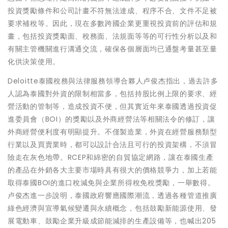
投資獎勵條件和公司計畫不符無法達成、程序不合、文件不足被
要求補稅等。因此，現在多數跨國企業更重視投資前的評估和規
畫，包括投資獎勵面、稅務面、法規面等等的可行性分析以及和
有關主管機關進行溝通交流，確保各個層面均已通盤考量甚至量
化供決策使用。
Deloitte泰國稅務與法律服務領導合夥人卢俊杰指出，過去許多
人認為泰國對外資的限制相當多，包括持股比例上限的要求、經
營活動的管制等，造成投資不便，但其實近年來泰國透過投資促
進委員會（BOI）的獎勵以及外商經營法等相關法令的修訂，讓
外商經營便利度有明顯提升。不僅製造業，外資在經營服務類型
行業以及買賣業時，都可以設計合法且可行的投資架構，不須冒
險走在灰色地帶。RCEP和綿密的自貿協定網路，讓在泰國生產
的產品在外銷各大主要市場時具有很大的價格競爭力，加上若能
取得泰國BOI的進口稅減免與企業所得稅免稅獎勵，一舉數得。
卢俊杰進一步說明，泰國政府響應國際潮流，透過各種管道推廣
綠色經濟與宣導氣候變遷與永續概念，包括鼓勵新能源使用、發
展電動車、鼓勵企業升級成節能減排的生產設備等，也喊出205