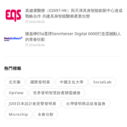
真健康醫療（02697.HK）與天津具身智能創新中心達成
戰略合作 共建具身智能醫療產業生態
2026/08/06
陳嘉樺Ella選擇Sennheiser Digital 6000打造震撼動人
的青春狂歡
2026/08/06
熱門標籤
北市圖
國際發明展
中國文化大學
SocialLab
OpView
世界發明智慧財產聯盟總會
JDIE日本設計創意暨發明展
台灣發明商品促進協會
Microchip
永春分館