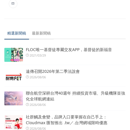
精選新聞稿
最新新聞稿
FLOC唯一基督徒專屬交友APP，基督徒的新福音
2021/03/29
遠傳召開2026年第二季法說會
2026/08/06
聯合航空深耕台灣40週年 持續投資市場、升級機隊並強
化全球航網連結
2026/08/06
社群觸及會變，品牌入口要掌握在自己手上：
Cloudmax 匯智推出 .tw／.台灣網域限時優惠
2026/08/06