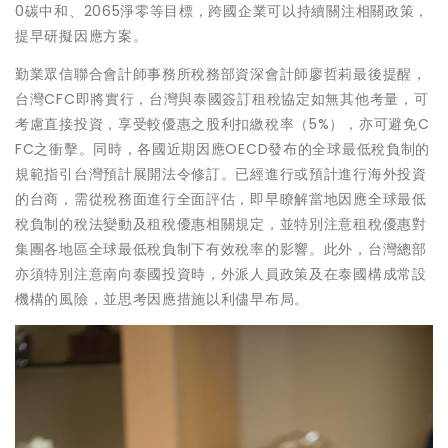
0碳中和、2065淨零等目標，跨國企業可以持續關注相關政策，
提早研擬因應方案。
勤業眾信聯合會計師事務所稅務部資深會計師廖哲莉最後提醒，
台灣CFC即將實行，台灣與泰國簽訂租稅協定如無其他考量，可
考慮直接投資，享受較優惠之股利扣繳稅率（5%），亦可避免C
FC之衝擊。同時，各國近期因應OECD發布的全球最低稅負制的
規範指引台灣預計展開法令修訂。已經進行或預計進行海外投資
的台商，需從稅務面進行全面評估，即早瞭解當地因應全球最低
稅負制的稅法變動及租稅優惠相關規定，並特別注意租稅優惠對
集團各地區全球最低稅負制下有效稅率的影響。此外，台灣總部
亦須特別注意南向泰國投資時，外派人員政策及在泰國構成常設
機構的風險，並思考因應措施以利儘早布局。