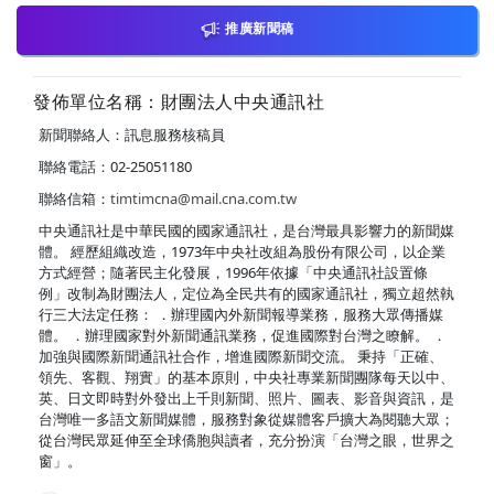
推廣新聞稿
發佈單位名稱：財團法人中央通訊社
新聞聯絡人：訊息服務核稿員
聯絡電話：02-25051180
聯絡信箱：
timtimcna@mail.cna.com.tw
中央通訊社是中華民國的國家通訊社，是台灣最具影響力的新聞媒
體。 經歷組織改造，1973年中央社改組為股份有限公司，以企業
方式經營；隨著民主化發展，1996年依據「中央通訊社設置條
例」改制為財團法人，定位為全民共有的國家通訊社，獨立超然執
行三大法定任務： ．辦理國內外新聞報導業務，服務大眾傳播媒
體。 ．辦理國家對外新聞通訊業務，促進國際對台灣之瞭解。 ．
加強與國際新聞通訊社合作，增進國際新聞交流。 秉持「正確、
領先、客觀、翔實」的基本原則，中央社專業新聞團隊每天以中、
英、日文即時對外發出上千則新聞、照片、圖表、影音與資訊，是
台灣唯一多語文新聞媒體，服務對象從媒體客戶擴大為閱聽大眾；
從台灣民眾延伸至全球僑胞與讀者，充分扮演「台灣之眼，世界之
窗」。