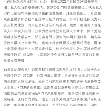
-19歸類為地區流行病。此外，根據2022年泰國GDP成長率預
測，私人投資將成長逾5%，超越公部門投資成長幅度，代表私人
部門已積極布局搶佔疫情後的復甦先機。許嘉銘也指出，泰國在
東南亞屬於開發較早且國際化較高的地區，得利於較佳的人力素
質及基礎建設，向來是全球企業布局重鎮。然而，泰國為了避免
落入中等收入陷阱，亦致力產業轉型並提高人才水平，除了獎勵
高科技製造業以外，部份具有附加價值的集團支援服務、銷售與
服務支援辦公室等活動，也都有機會獲得投資獎勵或優惠，再加
上泰國坐擁綿密的自貿協定網路，包括今年甫生效的區域全面經
濟夥伴協定（RCEP），提醒跨國企業可以留意與思考事前妥善
規畫投資契機。
勤業眾信聯合會計師事務所稅務部協理洪以文說明，區域全面經
濟夥伴協定（RCEP）對泰國最大影響，還是在於提高貨品貿易
的便利度與關稅消除。由於台商或華商主要的製造基地還是在亞
太地區，RCEP的區域累計原則會讓製造基地與市場分布在亞太
地區的企業更容易滿足RCEP原產地條件，進而取得更優惠的關
稅待遇。值得留意的是，過去有許多外商企業投資泰國只看到優
惠面，但忽略伴隨而來的義務，造成許多不必要的困擾，例如：