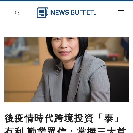
回到首頁
新聞稿分類
登入
刊登
後疫情時代跨境投資「泰」
有利 勤業眾信：掌握三大首