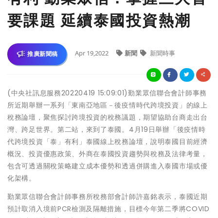
要課題 延續泰國投資熱潮
Apr 19,2022
新聞
新聞時事
推廣新聞稿
(中央社訊息服務20220419 15:09:01)勤業眾信聯合會計師事務
所近期舉辦一系列「東南亞地區－後疫情時代跨境投資」的線上
稅務論壇，聚焦探討跨境投資的稅務議題，期望協助台商走出台
灣、跨足世界。第二站，來到了泰國。4月19日舉辦「後疫情時
代跨境投資「泰」有利」泰國線上稅務論壇，說明泰國目前經濟
概況、投資優惠政策、外商在泰國投資趨勢與稅務及法律考量，
包含可透過關稅策略建立成本優勢和透過併購進入泰國市場或優
化架構。
勤業眾信聯合會計師事務所稅務部會計師許嘉銘表示，泰國近期
預計取消入境前PCR檢測及隔離措施，目標今年第二季將COVID