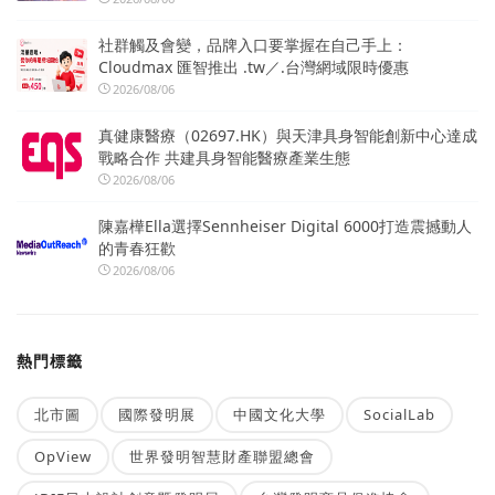
社群觸及會變，品牌入口要掌握在自己手上：
Cloudmax 匯智推出 .tw／.台灣網域限時優惠
2026/08/06
真健康醫療（02697.HK）與天津具身智能創新中心達成
戰略合作 共建具身智能醫療產業生態
2026/08/06
陳嘉樺Ella選擇Sennheiser Digital 6000打造震撼動人
的青春狂歡
2026/08/06
熱門標籤
北市圖
國際發明展
中國文化大學
SocialLab
OpView
世界發明智慧財產聯盟總會