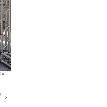
參展，
篇
.