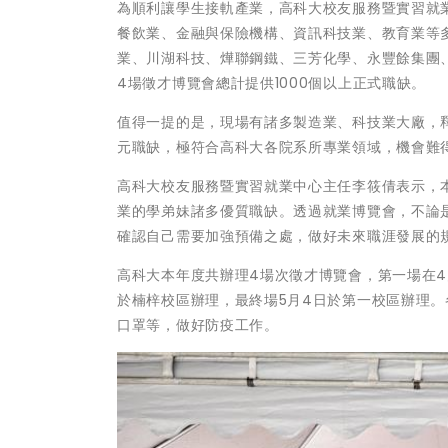
為順利讓學生接軌產業，高科大校友服務暨實習就
餐飲業、金融與保險機構、資訊科技業、教育業等
業、川湖科技、燁聯鋼鐵、三芳化學、永豐餘集團
4場徵才博覽會總計提供1000個以上正式職缺。
值得一提的是，現場有諸多製造業、科技業大廠，
元職缺，極符合高科大各院系所專業領域，機會難
高科大校友服務暨實習就業中心主任李筱倩表示，
業的學弟妹諸多優質職缺。透過就業博覽會，不論
確認自己需要加強預備之處，做好未來職涯發展的
高科大本年度共辦理4場次徵才博覽會，第一場在4
於楠梓校區辦理，最終場5月4日於第一校區辦理
口罩等，做好防疫工作。