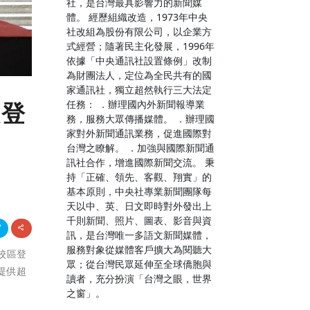
社，是台灣最具影響力的新聞媒
體。 經歷組織改造，1973年中央
社改組為股份有限公司，以企業方
式經營；隨著民主化發展，1996年
依據「中央通訊社設置條例」改制
為財團法人，定位為全民共有的國
家通訊社，獨立超然執行三大法定
任務： ．辦理國內外新聞報導業
大登
務，服務大眾傳播媒體。 ．辦理國
家對外新聞通訊業務，促進國際對
台灣之瞭解。 ．加強與國際新聞通
訊社合作，增進國際新聞交流。 秉
持「正確、領先、客觀、翔實」的
基本原則，中央社專業新聞團隊每
天以中、英、日文即時對外發出上
千則新聞、照片、圖表、影音與資
訊，是台灣唯一多語文新聞媒體，
服務對象從媒體客戶擴大為閱聽大
工校區登
眾；從台灣民眾延伸至全球僑胞與
提供超
讀者，充分扮演「台灣之眼，世界
之窗」。