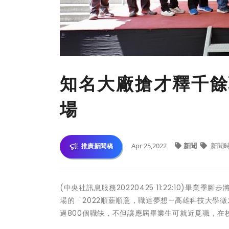
知名大廠搶才釋千餘
場
Apr 25,2022
新聞
新聞
推廣新聞稿
(中央社訊息服務20220425 11:22:10)畢
場的「2022順薪順意，職達夢想—高雄科技大學
過800個職缺，不但讓應屆畢業生可就近覓職，在