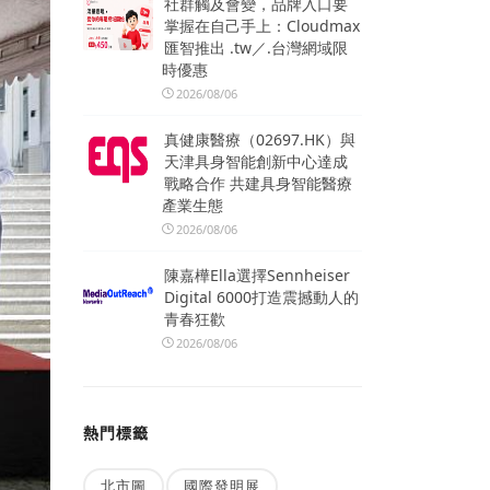
社群觸及會變，品牌入口要
掌握在自己手上：Cloudmax
匯智推出 .tw／.台灣網域限
時優惠
2026/08/06
真健康醫療（02697.HK）與
天津具身智能創新中心達成
戰略合作 共建具身智能醫療
產業生態
2026/08/06
陳嘉樺Ella選擇Sennheiser
Digital 6000打造震撼動人的
青春狂歡
2026/08/06
熱門標籤
北市圖
國際發明展