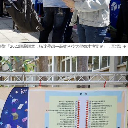
辦「2022順薪順意，職達夢想—高雄科技大學徵才博覽會」，單場計有