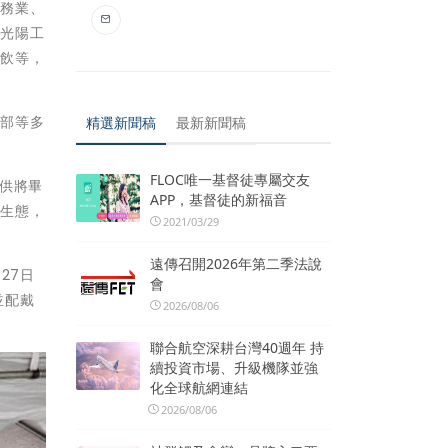
服務業、
、光陽工
餐飲等，
幹部等多
精選新聞稿
最新新聞稿
FLOC唯一基督徒專屬交友
供將畢
APP，基督徒的新福音
業生態，
2021/03/29
遠傳召開2026年第二季法說
27日
會
並配戴
2026/08/06
聯合航空深耕台灣40週年 持
續投資市場、升級機隊並強
化全球航網連結
2026/08/06