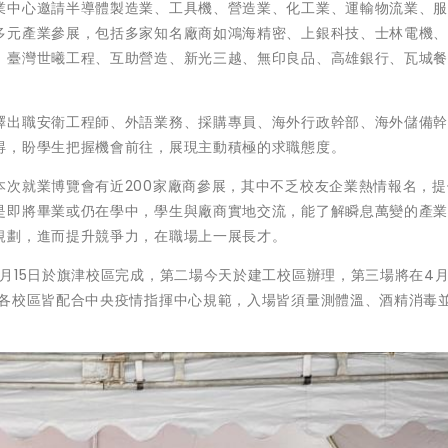
業中心邀請半導體製造業、工具機、營造業、化工業、運輸物流業、
多元產業參展，包括多家知名廠商如鴻海精密、上銀科技、士林電機
、臺灣世曦工程、互助營造、新光三越、無印良品、高雄銀行、瓦城
釋出職安衛工程師、外語業務、採購專員、海外行政幹部、海外儲備
得，盼學生把握機會前往，展現主動積極的求職態度。
本次就業博覽會有近200家廠商參展，其中不乏校友企業熱情報名，提
是即將畢業或仍在學中，學生與廠商實地交流，能了解瞬息萬變的產
規劃，進而提升競爭力，在職場上一展長才。
月15日於旗津校區完成，第二場今天於建工校區辦理，第三場將在4月
。各校區皆配合中央疫情指揮中心規範，入場皆須量測體溫、酒精消毒