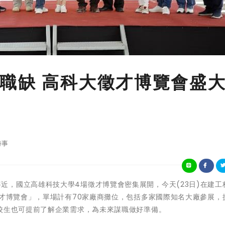
職缺 高科大徵才博覽會盛
時事
業季腳步將近，國立高雄科技大學4場徵才博覽會密集展開，今天(23日)在建
徵才博覽會」，單場計有70家廠商攤位，包括多家國際知名大廠參展，
校生也可提前了解企業需求，為未來謀職做好準備。