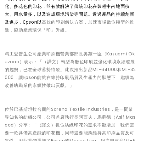
化、多花色的印花，並有效解決了傳統印花在製程中占地面積
大、用水量多，以及造成環境污染等問題。透過產品的持續創新
及進步，Epson以
高效的印刷解決方案，加速市場數位轉型的推
進，協助產業環保「印」升級。
精工愛普生公司產業印刷機營業部部長奥苑一臣（Kazuomi Ok
uzono）表示：「（譯文）轉型為數位印刷並強化環境永續發展
的趨勢，已在全球蓄勢待發。此次推出新品ML-64000和ML-32
000，讓Epson能夠在維持印刷品質及生產力的狀態下，繼續為
改善紡織業的永續性做出貢獻。」
位於巴基斯坦拉合爾的Sarena Textile Industries，是一間業
界知名的紡織公司，公司首席執行長阿西夫．馬蘇德（Asif Mas
ood）分享：「（譯文）數位紡織印花的需求不斷增加，我們需
要一款具備高產能的印花機，同時還要能夠維持高印刷品質及可
靠性。因此我們選擇了Epson的Monna Lisa，很高興這台ML-6