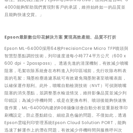
4000能夠幫助我們實現對客戶的承諾，維持始終如一的品質並
且能夠快速交貨。」
Epson最新數位印花解決方案 實現高效產能、品質不打折
Epson ML-64000採用64枚PrecisionCore Micro TFP噴頭與
智慧型墨點調控技術，列印速度達每小時774平方公尺（600 x
600 dpi - 2passpass）。透過先進的清潔機制，有效減少噴嘴
阻塞，毛絮吹除系統會在布料進入列印區域前，先行吹除布料表
面的毛絮；飛墨粉塵過濾系統可有效避免飛墨附著至噴嘴表面，
以確保運作順利。此外，噴嘴自動檢測技術（NVT）可偵測噴嘴
阻塞的消失墨點，並調整墨水輸送情況，維持影像品質並減少列
印錯誤；為減少停機時間，或是在更換布料、噴頭後能夠快速恢
復作業，ML-64000內建的RGB攝像頭會自動分析並重新校準印
刷機設定，防止墨點錯位、細紋及色偏的問題。不僅如此，透過
Epson雲端列印管理系統Epson Cloud Solution PORT，能夠
迅速了解運作上的潛在問題，有效減少停機時間與服務呼叫次