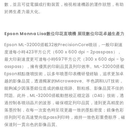
數，並且可從電腦或行動裝置，檢視相連機器的運作狀態，有助
於將生產力最大化。
Epson Monna Lisa數位印花直噴機 展現數位印花卓越生產力
Epson ML-32000搭載32枚PrecisionCore噴頭，一般印刷速
度達每小時423平方公尺（600 x 600 dpi - 2passpass），
最大印刷速度更可達每小時697平方公尺（300 x 600 dpi - 1p
asspass），擁有優異的印刷品質及列印效率。ML-32000搭載
Epson精點微噴技術，以多年噴墨印表機研發經驗，追求更加卓
越的影像品質，透過獨家的Microweave、半色調和LUT技術，
能夠減少因落墨錯位造成的條紋痕跡、顆粒感、影像品質不佳的
問題。此外，ML-32000搭載動態校正穩定器（DAS）技術，透
過控制各噴頭晶片的波形，確保穩定列印品質，達到更高精度的
落墨控制，在每一次套色時呈現更趨一致的墨點密度；鏡像色彩
排列則可在高速雙向低pass列印時，維持一致色彩重疊順序，確
保達到一貫出色的影像品質。