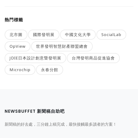
熱門標籤
北市圖
國際發明展
中國文化大學
SocialLab
OpView
世界發明智慧財產聯盟總會
JDIE日本設計創意暨發明展
台灣發明商品促進協會
Microchip
永春分館
NEWSBUFFET 新聞稿自助吧
新聞稿的好去處，三分鐘上稿完成，最快接觸最多讀者的方案！