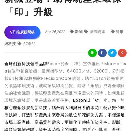
「印」升級
Apr 26,2022
新聞
新聞時事
科學
推廣新聞稿
與科技
3C產品
全球創新科技領導品牌
Epson於今（26）宣佈推出「Monna Lis
a數位印花直噴機」最新機型ML-64000／ML-32000，分別搭
載64枚和32枚獨家PrecisionCore噴頭，結合Epson領先業界
的噴墨印刷技術，成就頂級印刷品質。隨著「永續」成為全球關
注的社會議題，傳統印染產業在滿足市場需求的同時，如何兼顧
環境永續發展，更是成為首要任務。
Epson以「省、小、精」的
核心理念發展創新科技，結合義大利與日系的印花工藝及數位噴
墨技術，打造引領產業未來發展的數位印花解決方案，不僅滿足
市場上高產能、高品質的需求，更簡化了傳統印染分色、製版、
調漿等繁雜步驟，提升印花精度的同時，實現了小批量、多樣