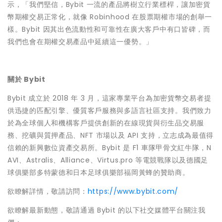
示，「我們堅信，Bybit 一流的產品將樹立行業標桿，讓加密貨
幣期權交易正常化，就像 Robinhood 在股票期權市場的創舉一
樣。Bybit 因其出色流動性和可靠性在廣大客戶中有口皆碑，而
我們也會在期權交易產品中延續這一優勢。」
關於 Bybit
Bybit 成立於 2018 年 3 月，這家專業平台為加密貨幣交易者提
供迅捷的匹配引擎、優質客戶服務與多語言社區支持。我們致力
於為全球個人和機構客戶提供創新的在線現貨與衍生品交易服
務、挖礦與質押產品、NFT 市場以及 API 支持，立志成為最值得
信賴的新興數位資產交易所。Bybit 是 F1 車隊甲骨文紅牛隊，N
AVI、Astralis、Alliance、Virtus.pro 等電競戰隊以及德國足
球俱樂部多特蒙德和日本足球俱樂部福岡黃蜂的贊助商。
欲瞭解詳情，敬請訪問：
https://www.bybit.com/
欲瞭解最新動態，敬請通過 Bybit 的以下社交媒體平台關注我