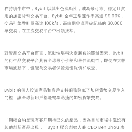
在持續牛市中，Bybit 以其出色流動性，成為最可靠、穩定且實
用的加密貨幣交易平台。Bybit 全年正常運作率高達 99.99%，
交易引擎吞吐量高達 100k/s，高峰期曾處理破紀錄的 30,000
單交易，在主流交易平台中出類拔萃。
對資產交易平台而言，流動性堪稱決定勝負的關鍵因素。Bybit
的衍生品交易平台具有全球最小价差和最佳流動性，即使在大幅
市場波動下，也能為交易者保證最優報價和成交。
Bybit 的個人投資產品和客戶支持服務降低了加密貨幣交易準入
門檻，讓全球新用戶都能暢享迅捷的加密貨幣交易。
「期權合約是現有客戶期待已久的產品，因為目前市場中還沒有
其他創新產品出現，」Bybit 聯合創始人兼 CEO Ben Zhou 表