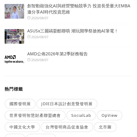
創智動能強化AI與經營雙軸競爭力 投資長受臺大EMBA
邀分享AI時代投資思維
2026/08/07
ASUSx三麗鷗耍酷聯萌 潮玩開學祭搶抱AI筆電！
2026/08/07
AMD公佈2026年第2季財務報告
2026/08/07
熱門標籤
國際發明展
JDIE日本設計創意暨發明展
世界發明智慧財產聯盟總會
SocialLab
OpView
中國文化大學
台灣發明商品促進協會
北市圖