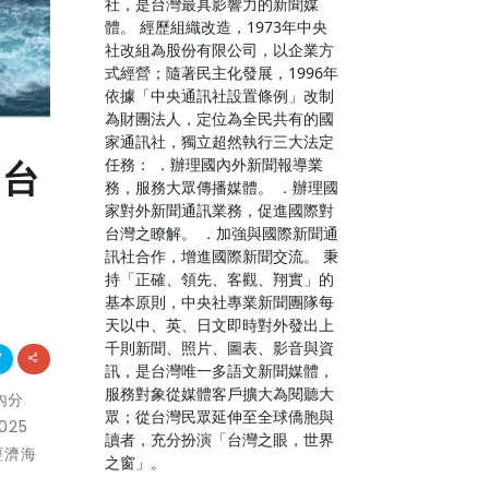
社，是台灣最具影響力的新聞媒
體。 經歷組織改造，1973年中央
社改組為股份有限公司，以企業方
式經營；隨著民主化發展，1996年
依據「中央通訊社設置條例」改制
為財團法人，定位為全民共有的國
家通訊社，獨立超然執行三大法定
任務： ．辦理國內外新聞報導業
扣台
務，服務大眾傳播媒體。 ．辦理國
家對外新聞通訊業務，促進國際對
台灣之瞭解。 ．加強與國際新聞通
訊社合作，增進國際新聞交流。 秉
持「正確、領先、客觀、翔實」的
基本原則，中央社專業新聞團隊每
天以中、英、日文即時對外發出上
千則新聞、照片、圖表、影音與資
訊，是台灣唯一多語文新聞媒體，
服務對象從媒體客戶擴大為閱聽大
內分
眾；從台灣民眾延伸至全球僑胞與
25
讀者，充分扮演「台灣之眼，世界
經濟海
之窗」。