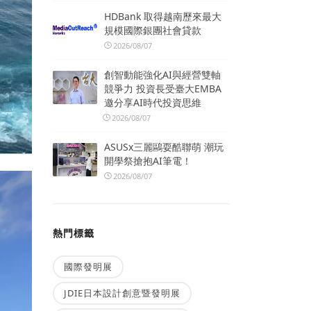
HDBank 取得越南歷來最大
規模國際銀團社會貸款
2026/08/07
創智動能強化AI與經營雙軸
競爭力 投資長受臺大EMBA
邀分享AI時代投資思維
2026/08/07
ASUSx三麗鷗耍酷聯萌 潮玩
開學祭搶抱AI筆電！
2026/08/07
熱門標籤
國際發明展
JDIE日本設計創意暨發明展