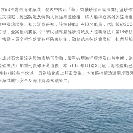
港西方93浬處臺灣灘海域，發現中國籍「華」號抽砂船正違法進行盜砂
包夾攔截，經巡防艇及特勤人員強靠登檢後，將人船押返高雄興達港
中國籍船隻。初步調查得知，該抽砂船計有10名船員，估計載砂30
海域，全案後續將依《中華民國專屬經濟海域及大陸礁層法》第18條
，執勤人員全程均落實各項防疫措施，勤務結束後落實艦艇、扣留船
造成砂石大量流失與海底地形變動，嚴重破壞海洋環境及自然生態，
礁層法》加重刑責修正通過後，本（111）年1月迄3月底，海巡艦船
離件數相較往年銳減；另為強化遏止類案發生，本署將持續透過兩岸聯
保海域航行安全及海洋資源永續發展。