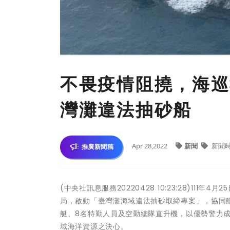
不畏疫情阻撓，海巡
灣灘違法抽砂船
Apr 28,2022
新聞
新聞
推廣新聞稿
(中央社訊息服務20220428 10:23:28)1
局，啟動「臺灣灘海域違法抽砂取締專案」，協同艦隊
艇、8名特勤人員及空勤總隊直升機，以優勢警力
域海洋資源之決心。