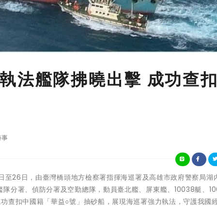
執法艦隊拂曉出擊 成功查
時事
11年4月25日至26日，由臺灣橋頭地方檢察署指揮海巡署及高雄市政府警察局湖
分署、偵防分署及空勤總隊，動員臺北艦、屏東艦、10038艇、100
成功查扣中國籍「華益○號」抽砂船，展現海巡署強力執法，守護我國