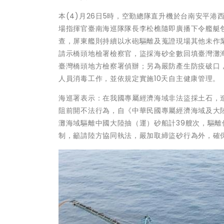
本(4)月26日5時，空勤總隊直升機於台南安平
場指揮官臺南海巡隊隊長李松樵隨即廣播下令艦艇
查，屏東艦則持續以水砲驅離及蒐證現場其他未作業
請示橋頭地檢署檢察官，盜採海砂全數回填臺灣灘
臺灣橋頭地方檢察署偵辦；另為嚴防產生防疫破口
人員消毒工作，並依規定實施10天自主健康管理。
海巡署表示：在我國專屬經濟海域非法盜採土石，
阻前開不法行為，自《中華民國專屬經濟海域及大陸
灘海域驅離中國大陸抽（運）砂船計39艘次，驅
制，籲請陸方協同執法，嚴加取締盜砂行為外，確