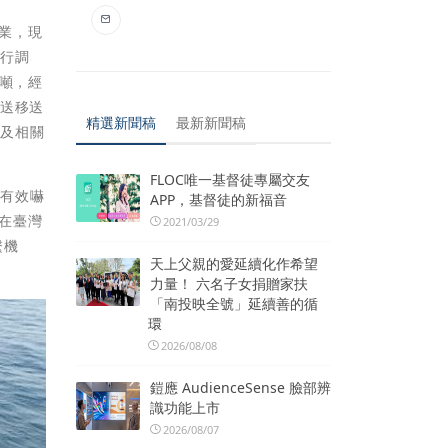
作業，現
進行調
0噸，經
移送移送
精選新聞稿
最新新聞稿
舶及相關
FLOC唯一基督徒專屬交友
為有效嚇
APP，基督徒的新福音
已在臺灣
2021/03/29
繫機
天上父親的愛延續化作希望
力量！ 六名子女捐贈家扶
「南投映全號」延續善的循
環
2026/08/08
鎧應 AudienceSense 臉部辨
識功能上市
2026/08/07